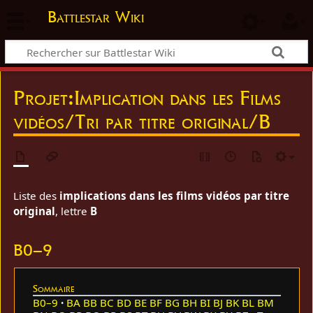
Battlestar Wiki
Projet
:
Implication dans les Films
vidéos/Tri par titre original/B
Liste des
implications dans les films vidéos par titre
original
, lettre
B
B0–9
Sommaire
B0–9
BA
BB
BC
BD
BE
BF
BG
BH
BI
BJ
BK
BL
BM