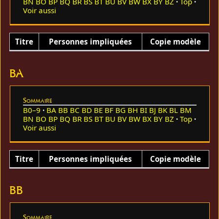
BN
BO
BP
BQ
BR
BS
BT
BU
BV
BW
BX
BY
BZ
Top
Voir aussi
Titre
Personnes impliquées
Copie modèle
BA
Sommaire
B0–9
BA
BB
BC
BD
BE
BF
BG
BH
BI
BJ
BK
BL
BM
BN
BO
BP
BQ
BR
BS
BT
BU
BV
BW
BX
BY
BZ
Top
Voir aussi
Titre
Personnes impliquées
Copie modèle
BB
Sommaire