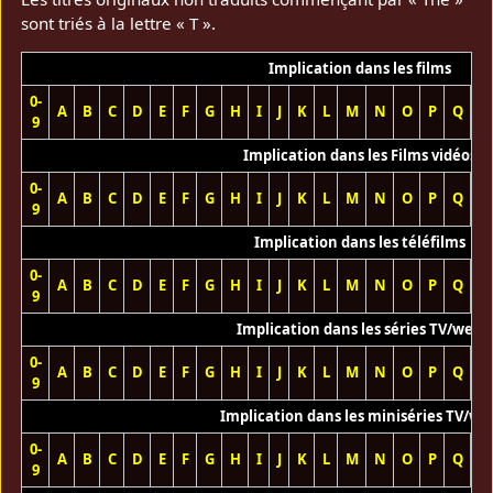
sont triés à la lettre « T ».
Implication dans les films
0-
A
B
C
D
E
F
G
H
I
J
K
L
M
N
O
P
Q
R
9
Implication dans les Films vidéos
0-
A
B
C
D
E
F
G
H
I
J
K
L
M
N
O
P
Q
R
9
Implication dans les téléfilms
0-
A
B
C
D
E
F
G
H
I
J
K
L
M
N
O
P
Q
R
9
Implication dans les séries TV/web
0-
A
B
C
D
E
F
G
H
I
J
K
L
M
N
O
P
Q
R
9
Implication dans les miniséries TV/we
0-
A
B
C
D
E
F
G
H
I
J
K
L
M
N
O
P
Q
R
9