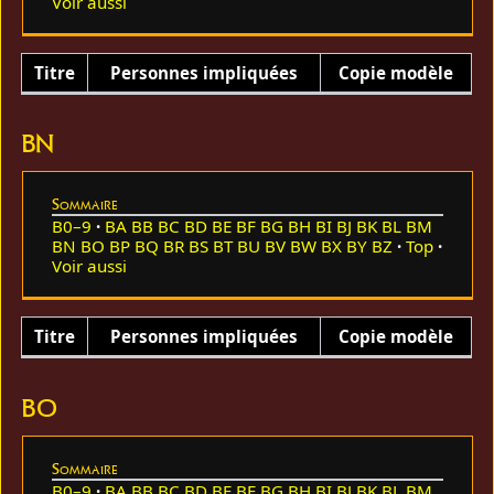
Voir aussi
Titre
Personnes impliquées
Copie modèle
BN
Sommaire
B0–9
BA
BB
BC
BD
BE
BF
BG
BH
BI
BJ
BK
BL
BM
BN
BO
BP
BQ
BR
BS
BT
BU
BV
BW
BX
BY
BZ
Top
Voir aussi
Titre
Personnes impliquées
Copie modèle
BO
Sommaire
B0–9
BA
BB
BC
BD
BE
BF
BG
BH
BI
BJ
BK
BL
BM