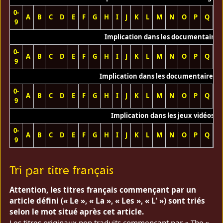
0-
A
B
C
D
E
F
G
H
I
J
K
L
M
N
O
P
Q
R
9
Implication dans les documentaires
0-
A
B
C
D
E
F
G
H
I
J
K
L
M
N
O
P
Q
R
9
Implication dans les documentaires T
0-
A
B
C
D
E
F
G
H
I
J
K
L
M
N
O
P
Q
R
9
Implication dans les jeux vidéos
0-
A
B
C
D
E
F
G
H
I
J
K
L
M
N
O
P
Q
R
9
Tri par titre français
Attention, les titres français commençant par un
article défini (« Le », « La », « Les », « L' ») sont triés
selon le mot situé après cet article.
Les titres originaux non traduits commençant par « The »