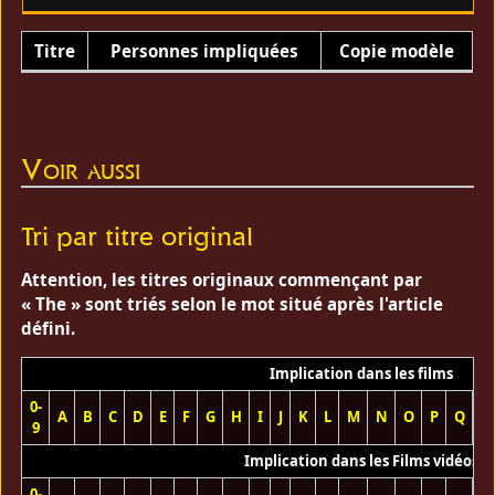
Titre
Personnes impliquées
Copie modèle
Voir aussi
Tri par titre original
Attention, les titres originaux commençant par
« The » sont triés selon le mot situé après l'article
défini.
Implication dans les films
0-
A
B
C
D
E
F
G
H
I
J
K
L
M
N
O
P
Q
R
9
Implication dans les Films vidéos
0-