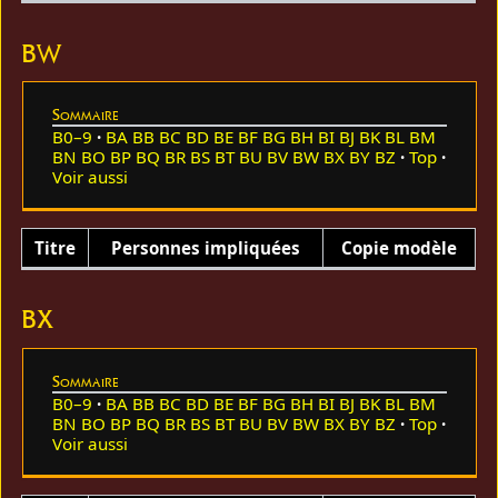
BW
Sommaire
B0–9
BA
BB
BC
BD
BE
BF
BG
BH
BI
BJ
BK
BL
BM
BN
BO
BP
BQ
BR
BS
BT
BU
BV
BW
BX
BY
BZ
Top
Voir aussi
Titre
Personnes impliquées
Copie modèle
BX
Sommaire
B0–9
BA
BB
BC
BD
BE
BF
BG
BH
BI
BJ
BK
BL
BM
BN
BO
BP
BQ
BR
BS
BT
BU
BV
BW
BX
BY
BZ
Top
Voir aussi