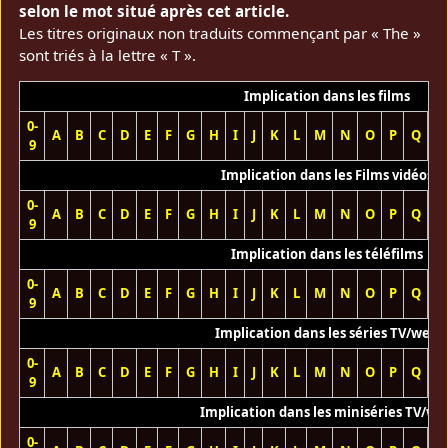
selon le mot situé après cet article.
Les titres originaux non traduits commençant par « The »
sont triés à la lettre « T ».
Implication dans les films
0-
A
B
C
D
E
F
G
H
I
J
K
L
M
N
O
P
Q
R
9
Implication dans les Films vidéos
0-
A
B
C
D
E
F
G
H
I
J
K
L
M
N
O
P
Q
R
9
Implication dans les téléfilms
0-
A
B
C
D
E
F
G
H
I
J
K
L
M
N
O
P
Q
R
9
Implication dans les séries TV/web
0-
A
B
C
D
E
F
G
H
I
J
K
L
M
N
O
P
Q
R
9
Implication dans les miniséries TV/we
0-