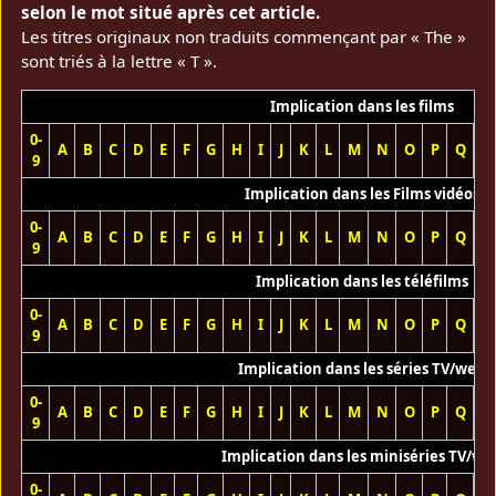
selon le mot situé après cet article.
Les titres originaux non traduits commençant par « The »
sont triés à la lettre « T ».
Implication dans les films
0-
A
B
C
D
E
F
G
H
I
J
K
L
M
N
O
P
Q
R
9
Implication dans les Films vidéos
0-
A
B
C
D
E
F
G
H
I
J
K
L
M
N
O
P
Q
R
9
Implication dans les téléfilms
0-
A
B
C
D
E
F
G
H
I
J
K
L
M
N
O
P
Q
R
9
Implication dans les séries TV/web
0-
A
B
C
D
E
F
G
H
I
J
K
L
M
N
O
P
Q
R
9
Implication dans les miniséries TV/we
0-