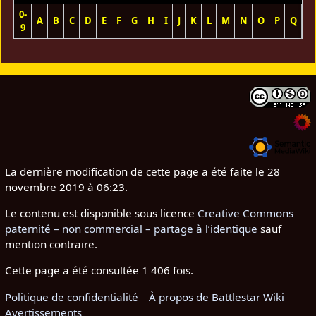
0-
A
B
C
D
E
F
G
H
I
J
K
L
M
N
O
P
Q
R
9
La dernière modification de cette page a été faite le 28
novembre 2019 à 06:23.
Le contenu est disponible sous licence
Creative Commons
paternité – non commercial – partage à l’identique
sauf
mention contraire.
Cette page a été consultée 1 406 fois.
Politique de confidentialité
À propos de Battlestar Wiki
Avertissements