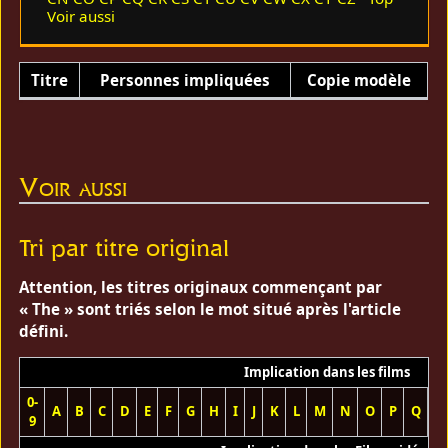
Voir aussi
Titre
Personnes impliquées
Copie modèle
Voir aussi
Tri par titre original
Attention, les titres originaux commençant par
« The » sont triés selon le mot situé après l'article
défini.
Implication dans les films
0-
A
B
C
D
E
F
G
H
I
J
K
L
M
N
O
P
Q
R
9