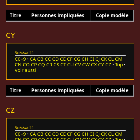
Titre
Personnes impliquées
Copie modèle
CY
Sommaire
C0–9
CA
CB
CC
CD
CE
CF
CG
CH
CI
CJ
CK
CL
CM
CN
CO
CP
CQ
CR
CS
CT
CU
CV
CW
CX
CY
CZ
Top
Voir aussi
Titre
Personnes impliquées
Copie modèle
CZ
Sommaire
C0–9
CA
CB
CC
CD
CE
CF
CG
CH
CI
CJ
CK
CL
CM
CN
CO
CP
CQ
CR
CS
CT
CU
CV
CW
CX
CY
CZ
Top