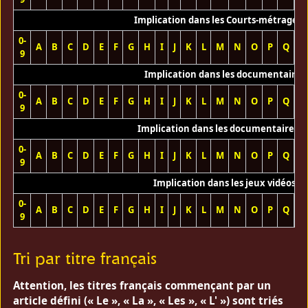
Implication dans les Courts-métrages 
0-
A
B
C
D
E
F
G
H
I
J
K
L
M
N
O
P
Q
R
9
Implication dans les documentaires
0-
A
B
C
D
E
F
G
H
I
J
K
L
M
N
O
P
Q
R
9
Implication dans les documentaires T
0-
A
B
C
D
E
F
G
H
I
J
K
L
M
N
O
P
Q
R
9
Implication dans les jeux vidéos
0-
A
B
C
D
E
F
G
H
I
J
K
L
M
N
O
P
Q
R
9
Tri par titre français
Attention, les titres français commençant par un
article défini (« Le », « La », « Les », « L' ») sont triés