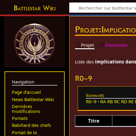
Battlestar Wiki
Projet
:
Implicati
Projet
Discussion
Liste des
implications dans 
R0–9
Navigation
Page d’accueil
Sommaire
News Battlestar Wiki
R0–9
RA
RB
RC
RD
RE
Dernières
modifications
Portails
Titre
Babillard des chefs
Portail de la