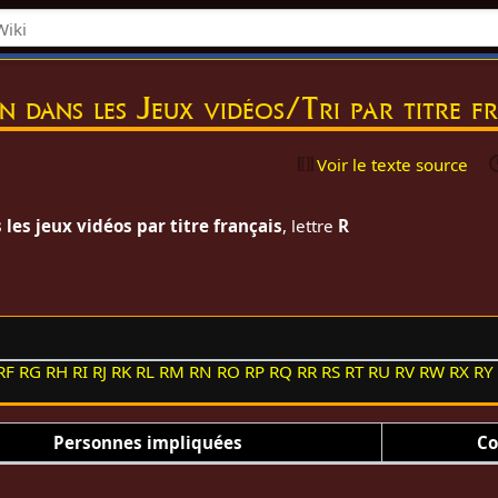
on dans les Jeux vidéos/Tri par titre 
Voir le texte source
les jeux vidéos par titre français
, lettre
R
RF
RG
RH
RI
RJ
RK
RL
RM
RN
RO
RP
RQ
RR
RS
RT
RU
RV
RW
RX
RY
Personnes impliquées
Co