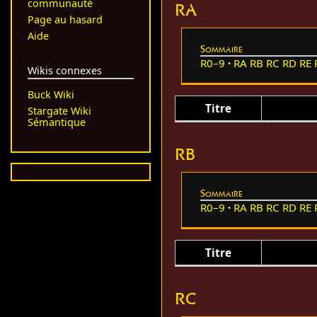
communauté
RA
Page au hasard
Aide
Sommaire
R0–9
RA
RB
RC
RD
RE
Wikis connexes
Buck Wiki
Titre
Stargate Wiki
Sémantique
RB
Sommaire
R0–9
RA
RB
RC
RD
RE
Titre
RC