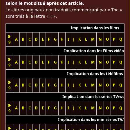
selon le mot situé après cet article.
Les titres originaux non traduits commençant par « The »
sont triés à la lettre « T ».
Implication dans les films
0-
A
B
C
D
E
F
G
H
I
J
K
L
M
N
O
P
Q
R
9
Implication dans les Films vidéos
0-
A
B
C
D
E
F
G
H
I
J
K
L
M
N
O
P
Q
R
9
Implication dans les téléfilms
0-
A
B
C
D
E
F
G
H
I
J
K
L
M
N
O
P
Q
R
9
Implication dans les séries TV/web
0-
A
B
C
D
E
F
G
H
I
J
K
L
M
N
O
P
Q
R
9
Implication dans les miniséries TV/we
0-