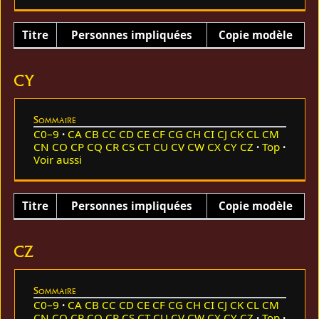
Titre
Personnes impliquées
Copie modèle
CY
Sommaire
C0–9
CA
CB
CC
CD
CE
CF
CG
CH
CI
CJ
CK
CL
CM
CN
CO
CP
CQ
CR
CS
CT
CU
CV
CW
CX
CY
CZ
Top
Voir aussi
Titre
Personnes impliquées
Copie modèle
CZ
Sommaire
C0–9
CA
CB
CC
CD
CE
CF
CG
CH
CI
CJ
CK
CL
CM
CN
CO
CP
CQ
CR
CS
CT
CU
CV
CW
CX
CY
CZ
Top