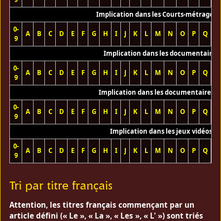
Implication dans les Courts-métrages 
0-
A
B
C
D
E
F
G
H
I
J
K
L
M
N
O
P
Q
R
9
Implication dans les documentaires
0-
A
B
C
D
E
F
G
H
I
J
K
L
M
N
O
P
Q
R
9
Implication dans les documentaires T
0-
A
B
C
D
E
F
G
H
I
J
K
L
M
N
O
P
Q
R
9
Implication dans les jeux vidéos
0-
A
B
C
D
E
F
G
H
I
J
K
L
M
N
O
P
Q
R
9
Tri par titre français
Attention, les titres français commençant par un
article défini (« Le », « La », « Les », « L' ») sont triés