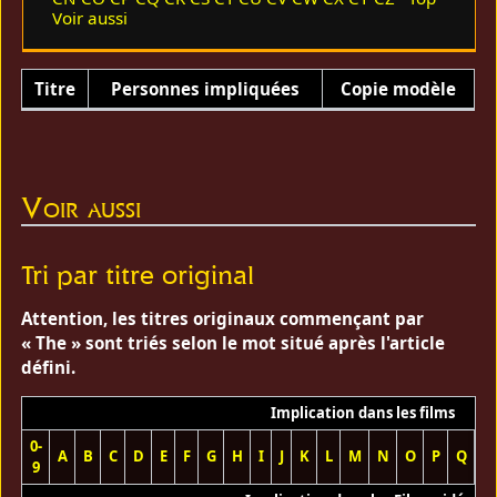
Voir aussi
Titre
Personnes impliquées
Copie modèle
Voir aussi
Tri par titre original
Attention, les titres originaux commençant par
« The » sont triés selon le mot situé après l'article
défini.
Implication dans les films
0-
A
B
C
D
E
F
G
H
I
J
K
L
M
N
O
P
Q
R
9