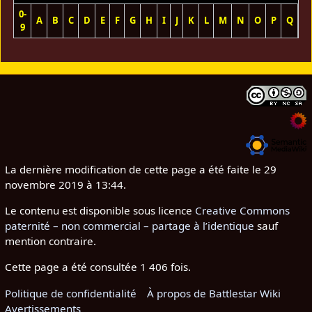
0-
A
B
C
D
E
F
G
H
I
J
K
L
M
N
O
P
Q
R
9
La dernière modification de cette page a été faite le 29
novembre 2019 à 13:44.
Le contenu est disponible sous licence
Creative Commons
paternité – non commercial – partage à l’identique
sauf
mention contraire.
Cette page a été consultée 1 406 fois.
Politique de confidentialité
À propos de Battlestar Wiki
Avertissements