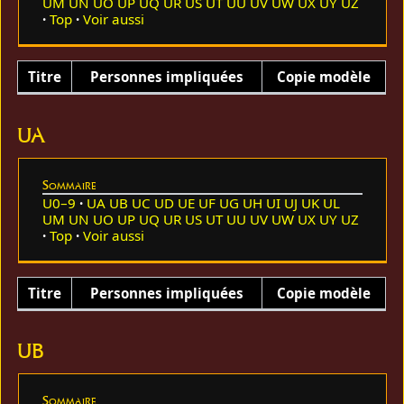
UM
UN
UO
UP
UQ
UR
US
UT
UU
UV
UW
UX
UY
UZ
Top
Voir aussi
Titre
Personnes impliquées
Copie modèle
UA
Sommaire
U0–9
UA
UB
UC
UD
UE
UF
UG
UH
UI
UJ
UK
UL
UM
UN
UO
UP
UQ
UR
US
UT
UU
UV
UW
UX
UY
UZ
Top
Voir aussi
Titre
Personnes impliquées
Copie modèle
UB
Sommaire