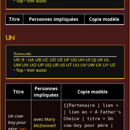
Top
Voir aussi
Titre
Personnes impliquées
Copie modèle
UN
Sommaire
U0–9
UA
UB
UC
UD
UE
UF
UG
UH
UI
UJ
UK
UL
UM
UN
UO
UP
UQ
UR
US
UT
UU
UV
UW
UX
UY
UZ
Top
Voir aussi
Personnes
Titre
Copie modèle
impliquées
{{Partenaire | lien =
| lien en = A Father's
Un cow-
avec
Mary
Choice | titre = Un
boy pour
McDonnell
cow-boy pour père |
père
(en)