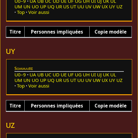
U0–9
UA
UB
UC
UD
UE
UF
UG
UH
UI
UJ
UK
UL
UM
UN
UO
UP
UQ
UR
US
UT
UU
UV
UW
UX
UY
UZ
Top
Voir aussi
Titre
Personnes impliquées
Copie modèle
UY
Sommaire
U0–9
UA
UB
UC
UD
UE
UF
UG
UH
UI
UJ
UK
UL
UM
UN
UO
UP
UQ
UR
US
UT
UU
UV
UW
UX
UY
UZ
Top
Voir aussi
Titre
Personnes impliquées
Copie modèle
UZ