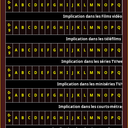
0-
A
B
C
D
E
F
G
H
I
J
K
L
M
N
O
P
Q
R
9
Implication dans les Films vidéos
0-
A
B
C
D
E
F
G
H
I
J
K
L
M
N
O
P
Q
R
9
Implication dans les téléfilms
0-
A
B
C
D
E
F
G
H
I
J
K
L
M
N
O
P
Q
R
9
Implication dans les séries TV/web
0-
A
B
C
D
E
F
G
H
I
J
K
L
M
N
O
P
Q
R
9
Implication dans les miniséries TV/we
0-
A
B
C
D
E
F
G
H
I
J
K
L
M
N
O
P
Q
R
9
Implication dans les courts-métrage
0-
A
B
C
D
E
F
G
H
I
J
K
L
M
N
O
P
Q
R
9