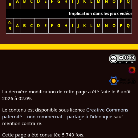
A
B
C
D
E
F
G
H
I
J
K
L
M
N
O
P
Q
R
9
Implication dans les jeux vidéos
0-
A
B
C
D
E
F
G
H
I
J
K
L
M
N
O
P
Q
R
9
La dernière modification de cette page a été faite le 6 août
2026 à 02:09.
Le contenu est disponible sous licence
Creative Commons
paternité – non commercial – partage à l’identique
sauf
mention contraire.
Cette page a été consultée 5 749 fois.