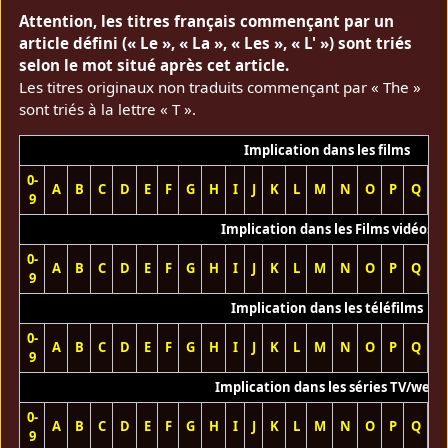
Attention, les titres français commençant par un
article défini (« Le », « La », « Les », « L' ») sont triés
selon le mot situé après cet article.
Les titres originaux non traduits commençant par « The »
sont triés à la lettre « T ».
Implication dans les films
0-
A
B
C
D
E
F
G
H
I
J
K
L
M
N
O
P
Q
R
9
Implication dans les Films vidéos
0-
A
B
C
D
E
F
G
H
I
J
K
L
M
N
O
P
Q
R
9
Implication dans les téléfilms
0-
A
B
C
D
E
F
G
H
I
J
K
L
M
N
O
P
Q
R
9
Implication dans les séries TV/web
0-
A
B
C
D
E
F
G
H
I
J
K
L
M
N
O
P
Q
R
9