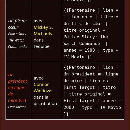
{{Partenaire | lien =
| lien en = | titre =
Un flic de
avec
Un flic de cœur |
cœur
Mickey S.
titre original =
Michaels
Police Story:
Police Story: The
dans
The Watch
Watch Commander |
l'équipe
Commander
année = 1988 | type =
TV Movie }}
{{Partenaire | lien =
Un président en ligne
Un
avec
président
de mire | lien en =
Connor
en ligne
First Target | titre =
Widdows
de
| titre original =
dans la
mire
First Target | année =
(en)
distribution
First Target
2000 | type = TV Movie
}}