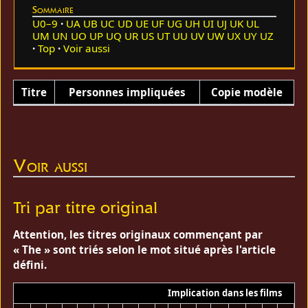
Sommaire
U0–9
UA
UB
UC
UD
UE
UF
UG
UH
UI
UJ
UK
UL
UM
UN
UO
UP
UQ
UR
US
UT
UU
UV
UW
UX
UY
UZ
Top
Voir aussi
Titre
Personnes impliquées
Copie modèle
Voir aussi
Tri par titre original
Attention, les titres originaux commençant par
« The » sont triés selon le mot situé après l'article
défini.
Implication dans les films