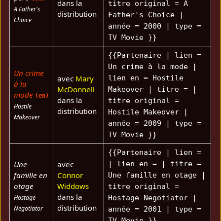
dans la
titre original = A
A Father's
distribution
Father's Choice |
Choice
année = 2000 | type =
TV Movie }}
{{Partenaire | lien =
Un crime à la mode |
Un crime
avec
Mary
lien en = Hostile
à la
McDonnell
Makeover | titre = |
mode
(en)
dans la
titre original =
Hostile
distribution
Hostile Makeover |
Makeover
année = 2009 | type =
TV Movie }}
{{Partenaire | lien =
Une
avec
| lien en = | titre =
famille en
Connor
Une famille en otage |
otage
Widdows
titre original =
dans la
Hostage
Hostage Negotiator |
distribution
Negotiator
année = 2001 | type =
TV Movie }}