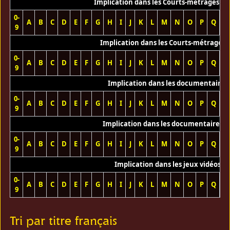
Implication dans les Courts-métrages vi
0-
A
B
C
D
E
F
G
H
I
J
K
L
M
N
O
P
Q
R
9
Implication dans les Courts-métrages 
0-
A
B
C
D
E
F
G
H
I
J
K
L
M
N
O
P
Q
R
9
Implication dans les documentaires
0-
A
B
C
D
E
F
G
H
I
J
K
L
M
N
O
P
Q
R
9
Implication dans les documentaires T
0-
A
B
C
D
E
F
G
H
I
J
K
L
M
N
O
P
Q
R
9
Implication dans les jeux vidéos
0-
A
B
C
D
E
F
G
H
I
J
K
L
M
N
O
P
Q
R
9
Tri par titre français