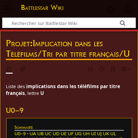
Battlestar Wiki
Projet
:
Implication dans les
Téléfilms/Tri par titre français/U
Liste des
implications dans les téléfilms par titre
français
, lettre
U
U0–9
Sommaire
U0–9
UA
UB
UC
UD
UE
UF
UG
UH
UI
UJ
UK
UL