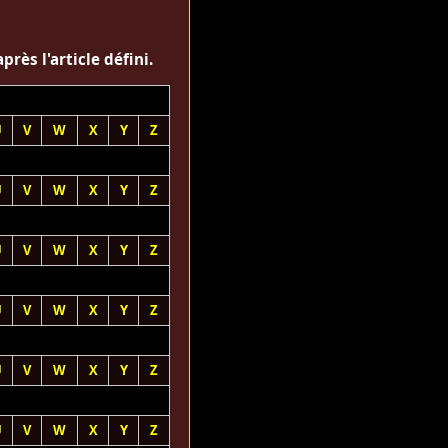
rès l'article défini.
U
V
W
X
Y
Z
U
V
W
X
Y
Z
U
V
W
X
Y
Z
U
V
W
X
Y
Z
U
V
W
X
Y
Z
U
V
W
X
Y
Z