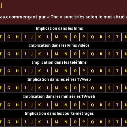
l
naux commençant par « The » sont triés selon le mot situé ap
Implication dans les films
F
G
H
I
J
K
L
M
N
O
P
Q
R
S
T
Implication dans les Films vidéos
F
G
H
I
J
K
L
M
N
O
P
Q
R
S
T
Implication dans les téléfilms
F
G
H
I
J
K
L
M
N
O
P
Q
R
S
T
Implication dans les séries TV/web
F
G
H
I
J
K
L
M
N
O
P
Q
R
S
T
Implication dans les miniséries TV/web
F
G
H
I
J
K
L
M
N
O
P
Q
R
S
T
Implication dans les courts-métrages
F
G
H
I
J
K
L
M
N
O
P
Q
R
S
T