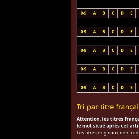
0-9
A
B
C
D
E
0-9
A
B
C
D
E
0-9
A
B
C
D
E
0-9
A
B
C
D
E
0-9
A
B
C
D
E
Tri par titre françai
Attention, les titres frança
le mot situé après cet arti
Les titres originaux non trad