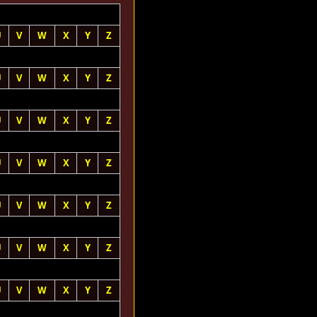
U
V
W
X
Y
Z
U
V
W
X
Y
Z
U
V
W
X
Y
Z
U
V
W
X
Y
Z
U
V
W
X
Y
Z
U
V
W
X
Y
Z
U
V
W
X
Y
Z