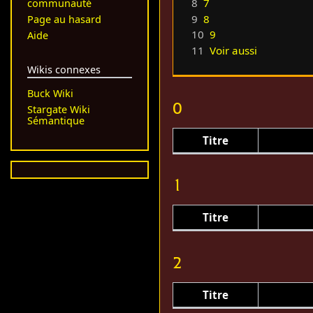
8
7
communauté
9
8
Page au hasard
10
9
Aide
11
Voir aussi
Wikis connexes
Buck Wiki
0
Stargate Wiki
Sémantique
Titre
1
Titre
2
Titre