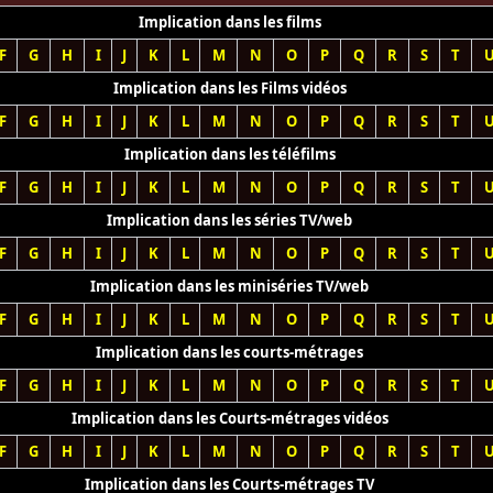
Implication dans les films
F
G
H
I
J
K
L
M
N
O
P
Q
R
S
T
Implication dans les Films vidéos
F
G
H
I
J
K
L
M
N
O
P
Q
R
S
T
Implication dans les téléfilms
F
G
H
I
J
K
L
M
N
O
P
Q
R
S
T
Implication dans les séries TV/web
F
G
H
I
J
K
L
M
N
O
P
Q
R
S
T
Implication dans les miniséries TV/web
F
G
H
I
J
K
L
M
N
O
P
Q
R
S
T
Implication dans les courts-métrages
F
G
H
I
J
K
L
M
N
O
P
Q
R
S
T
Implication dans les Courts-métrages vidéos
F
G
H
I
J
K
L
M
N
O
P
Q
R
S
T
Implication dans les Courts-métrages TV