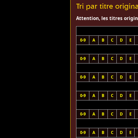
Tri par titre origina
Attention, les titres origi
0-9
A
B
C
D
E
0-9
A
B
C
D
E
0-9
A
B
C
D
E
0-9
A
B
C
D
E
0-9
A
B
C
D
E
0-9
A
B
C
D
E