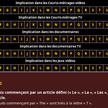
Implication dans les Courts-métrages vidéos
F
G
H
I
J
K
L
M
N
O
P
Q
R
S
T
Implication dans les Courts-métrages TV
F
G
H
I
J
K
L
M
N
O
P
Q
R
S
T
Implication dans les documentaires
F
G
H
I
J
K
L
M
N
O
P
Q
R
S
T
Implication dans les documentaires TV
F
G
H
I
J
K
L
M
N
O
P
Q
R
S
T
Implication dans les jeux vidéos
F
G
H
I
J
K
L
M
N
O
P
Q
R
S
T
s
is commençant par un article défini (« Le », « La », « Les », 
cle.
uits commençant par « The » sont triés à la lettre « T ».