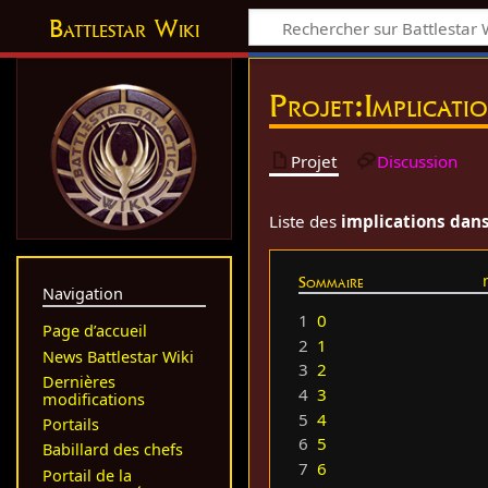
Battlestar Wiki
Projet
:
Implicati
Projet
Discussion
Liste des
implications dans 
Sommaire
Navigation
1
0
Page d’accueil
2
1
News Battlestar Wiki
3
2
Dernières
4
3
modifications
5
4
Portails
6
5
Babillard des chefs
7
6
Portail de la