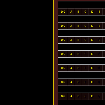
0-9
A
B
C
D
E
0-9
A
B
C
D
E
0-9
A
B
C
D
E
0-9
A
B
C
D
E
0-9
A
B
C
D
E
0-9
A
B
C
D
E
0-9
A
B
C
D
E