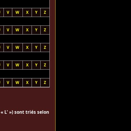
U
V
W
X
Y
Z
U
V
W
X
Y
Z
U
V
W
X
Y
Z
U
V
W
X
Y
Z
U
V
W
X
Y
Z
« L' ») sont triés selon