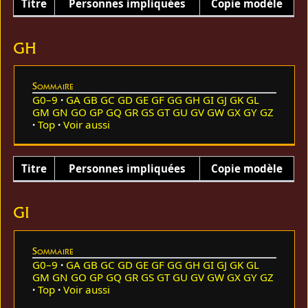
Titre
Personnes impliquées
Copie modèle
GH
Sommaire
G0–9
GA
GB
GC
GD
GE
GF
GG
GH
GI
GJ
GK
GL
GM
GN
GO
GP
GQ
GR
GS
GT
GU
GV
GW
GX
GY
GZ
Top
Voir aussi
Titre
Personnes impliquées
Copie modèle
GI
Sommaire
G0–9
GA
GB
GC
GD
GE
GF
GG
GH
GI
GJ
GK
GL
GM
GN
GO
GP
GQ
GR
GS
GT
GU
GV
GW
GX
GY
GZ
Top
Voir aussi