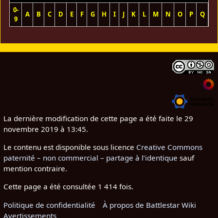
0-
A
B
C
D
E
F
G
H
I
J
K
L
M
N
O
P
Q
R
9
La dernière modification de cette page a été faite le 29
novembre 2019 à 13:45.
Le contenu est disponible sous licence
Creative Commons
paternité – non commercial – partage à l’identique
sauf
mention contraire.
Cette page a été consultée 1 414 fois.
Politique de confidentialité
À propos de Battlestar Wiki
Avertissements