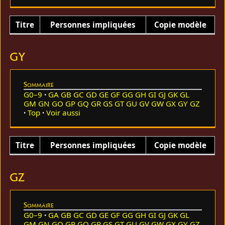
Titre
Personnes impliquées
Copie modèle
GY
Sommaire
G0–9
GA
GB
GC
GD
GE
GF
GG
GH
GI
GJ
GK
GL
GM
GN
GO
GP
GQ
GR
GS
GT
GU
GV
GW
GX
GY
GZ
Top
Voir aussi
Titre
Personnes impliquées
Copie modèle
GZ
Sommaire
G0–9
GA
GB
GC
GD
GE
GF
GG
GH
GI
GJ
GK
GL
GM
GN
GO
GP
GQ
GR
GS
GT
GU
GV
GW
GX
GY
GZ