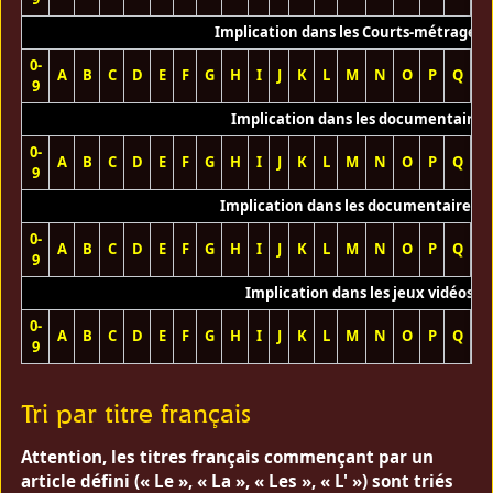
Implication dans les Courts-métrages 
0-
A
B
C
D
E
F
G
H
I
J
K
L
M
N
O
P
Q
R
9
Implication dans les documentaires
0-
A
B
C
D
E
F
G
H
I
J
K
L
M
N
O
P
Q
R
9
Implication dans les documentaires T
0-
A
B
C
D
E
F
G
H
I
J
K
L
M
N
O
P
Q
R
9
Implication dans les jeux vidéos
0-
A
B
C
D
E
F
G
H
I
J
K
L
M
N
O
P
Q
R
9
Tri par titre français
Attention, les titres français commençant par un
article défini (« Le », « La », « Les », « L' ») sont triés