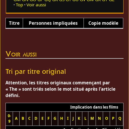
Top
Voir aussi
Titre
Personnes impliquées
Copie modèle
Voir aussi
Tri par titre original
Attention, les titres originaux commençant par
« The » sont triés selon le mot situé après l'article
défini.
Implication dans les films
0-
A
B
C
D
E
F
G
H
I
J
K
L
M
N
O
P
Q
R
9