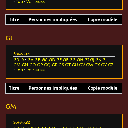
Top
Voir aussi
Titre
Personnes impliquées
Copie modèle
GL
Sommaire
G0–9
GA
GB
GC
GD
GE
GF
GG
GH
GI
GJ
GK
GL
GM
GN
GO
GP
GQ
GR
GS
GT
GU
GV
GW
GX
GY
GZ
Top
Voir aussi
Titre
Personnes impliquées
Copie modèle
GM
Sommaire
G0–9
GA
GB
GC
GD
GE
GF
GG
GH
GI
GJ
GK
GL