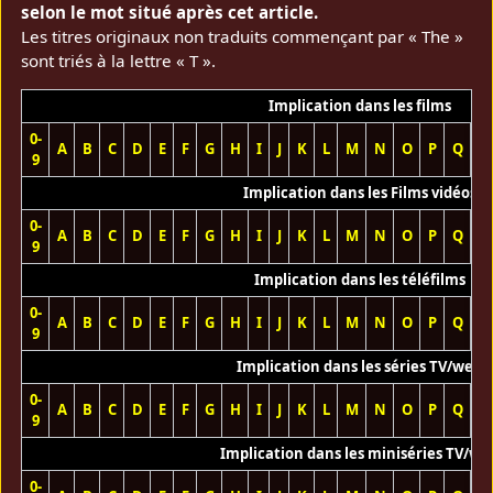
selon le mot situé après cet article.
Les titres originaux non traduits commençant par « The »
sont triés à la lettre « T ».
Implication dans les films
0-
A
B
C
D
E
F
G
H
I
J
K
L
M
N
O
P
Q
R
9
Implication dans les Films vidéos
0-
A
B
C
D
E
F
G
H
I
J
K
L
M
N
O
P
Q
R
9
Implication dans les téléfilms
0-
A
B
C
D
E
F
G
H
I
J
K
L
M
N
O
P
Q
R
9
Implication dans les séries TV/web
0-
A
B
C
D
E
F
G
H
I
J
K
L
M
N
O
P
Q
R
9
Implication dans les miniséries TV/we
0-