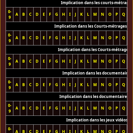
Implication dans les courts-métrage
0-
A
B
C
D
E
F
G
H
I
J
K
L
M
N
O
P
Q
R
9
Implication dans les Courts-métrages vi
0-
A
B
C
D
E
F
G
H
I
J
K
L
M
N
O
P
Q
R
9
Implication dans les Courts-métrages 
0-
A
B
C
D
E
F
G
H
I
J
K
L
M
N
O
P
Q
R
9
Implication dans les documentaires
0-
A
B
C
D
E
F
G
H
I
J
K
L
M
N
O
P
Q
R
9
Implication dans les documentaires T
0-
A
B
C
D
E
F
G
H
I
J
K
L
M
N
O
P
Q
R
9
Implication dans les jeux vidéos
0-
A
B
C
D
E
F
G
H
I
J
K
L
M
N
O
P
Q
R