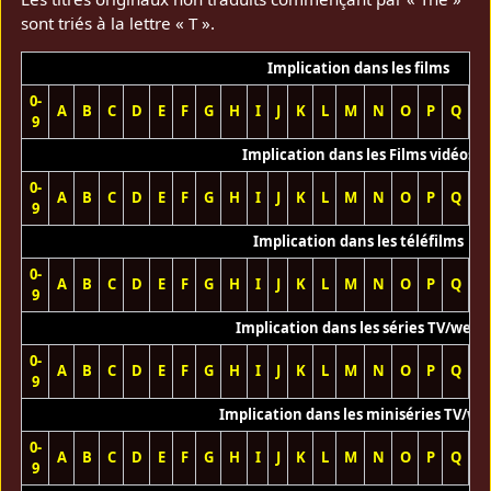
sont triés à la lettre « T ».
Implication dans les films
0-
A
B
C
D
E
F
G
H
I
J
K
L
M
N
O
P
Q
R
9
Implication dans les Films vidéos
0-
A
B
C
D
E
F
G
H
I
J
K
L
M
N
O
P
Q
R
9
Implication dans les téléfilms
0-
A
B
C
D
E
F
G
H
I
J
K
L
M
N
O
P
Q
R
9
Implication dans les séries TV/web
0-
A
B
C
D
E
F
G
H
I
J
K
L
M
N
O
P
Q
R
9
Implication dans les miniséries TV/we
0-
A
B
C
D
E
F
G
H
I
J
K
L
M
N
O
P
Q
R
9