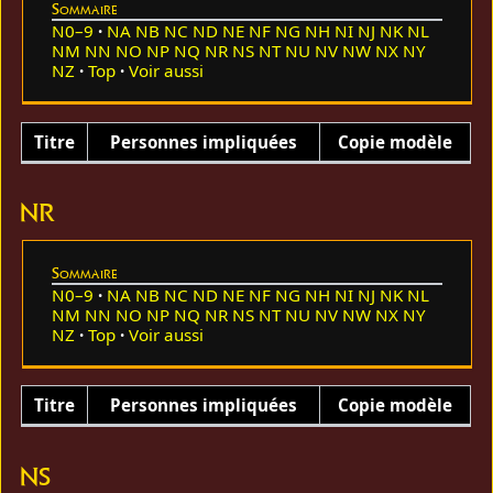
Sommaire
N0–9
NA
NB
NC
ND
NE
NF
NG
NH
NI
NJ
NK
NL
NM
NN
NO
NP
NQ
NR
NS
NT
NU
NV
NW
NX
NY
NZ
Top
Voir aussi
Titre
Personnes impliquées
Copie modèle
NR
Sommaire
N0–9
NA
NB
NC
ND
NE
NF
NG
NH
NI
NJ
NK
NL
NM
NN
NO
NP
NQ
NR
NS
NT
NU
NV
NW
NX
NY
NZ
Top
Voir aussi
Titre
Personnes impliquées
Copie modèle
NS