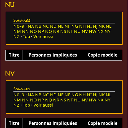
NU
Sommaire
N0–9
NA
NB
NC
ND
NE
NF
NG
NH
NI
NJ
NK
NL
NM
NN
NO
NP
NQ
NR
NS
NT
NU
NV
NW
NX
NY
NZ
Top
Voir aussi
Titre
Personnes impliquées
Copie modèle
NV
Sommaire
N0–9
NA
NB
NC
ND
NE
NF
NG
NH
NI
NJ
NK
NL
NM
NN
NO
NP
NQ
NR
NS
NT
NU
NV
NW
NX
NY
NZ
Top
Voir aussi
Titre
Personnes impliquées
Copie modèle