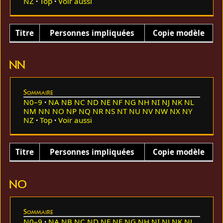
NZ
Top
Voir aussi
Titre
Personnes impliquées
Copie modèle
NN
Sommaire
N0–9
NA
NB
NC
ND
NE
NF
NG
NH
NI
NJ
NK
NL
NM
NN
NO
NP
NQ
NR
NS
NT
NU
NV
NW
NX
NY
NZ
Top
Voir aussi
Titre
Personnes impliquées
Copie modèle
NO
Sommaire
N0–9
NA
NB
NC
ND
NE
NF
NG
NH
NI
NJ
NK
NL