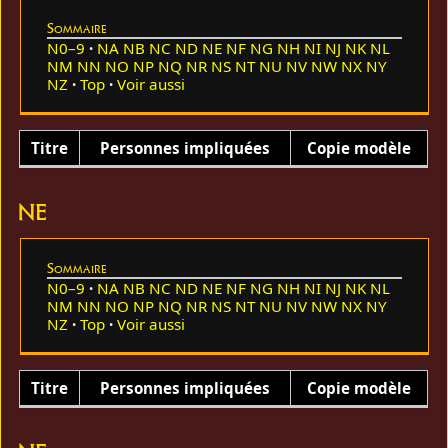
Sommaire
N0–9
NA
NB
NC
ND
NE
NF
NG
NH
NI
NJ
NK
NL
NM
NN
NO
NP
NQ
NR
NS
NT
NU
NV
NW
NX
NY
NZ
Top
Voir aussi
Titre
Personnes impliquées
Copie modèle
NE
Sommaire
N0–9
NA
NB
NC
ND
NE
NF
NG
NH
NI
NJ
NK
NL
NM
NN
NO
NP
NQ
NR
NS
NT
NU
NV
NW
NX
NY
NZ
Top
Voir aussi
Titre
Personnes impliquées
Copie modèle