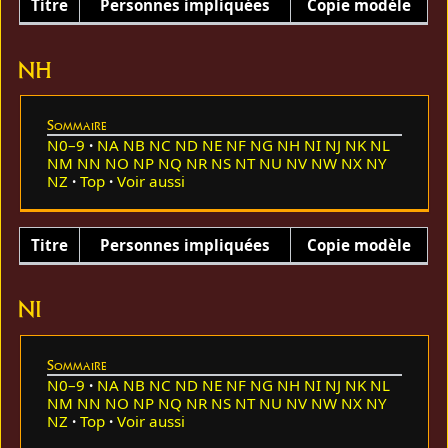
Titre
Personnes impliquées
Copie modèle
NH
Sommaire
N0–9
NA
NB
NC
ND
NE
NF
NG
NH
NI
NJ
NK
NL
NM
NN
NO
NP
NQ
NR
NS
NT
NU
NV
NW
NX
NY
NZ
Top
Voir aussi
Titre
Personnes impliquées
Copie modèle
NI
Sommaire
N0–9
NA
NB
NC
ND
NE
NF
NG
NH
NI
NJ
NK
NL
NM
NN
NO
NP
NQ
NR
NS
NT
NU
NV
NW
NX
NY
NZ
Top
Voir aussi