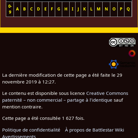
0-
A
B
C
D
E
F
G
H
I
J
K
L
M
N
O
P
Q
R
9
La dernière modification de cette page a été faite le 29
novembre 2019 à 12:27.
Le contenu est disponible sous licence
Creative Commons
paternité – non commercial – partage à l’identique
sauf
mention contraire.
Cette page a été consultée 1 627 fois.
Politique de confidentialité
À propos de Battlestar Wiki
Avertissements