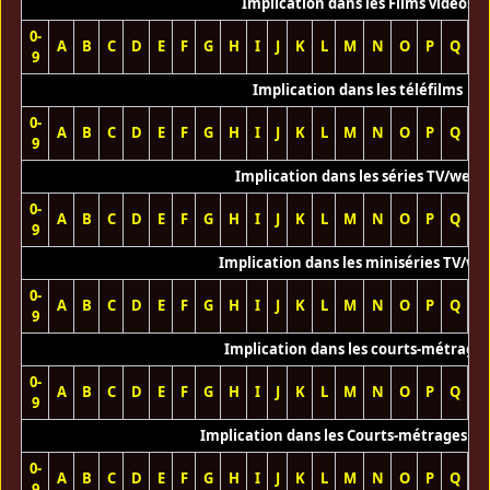
Implication dans les Films vidéos
0-
A
B
C
D
E
F
G
H
I
J
K
L
M
N
O
P
Q
R
9
Implication dans les téléfilms
0-
A
B
C
D
E
F
G
H
I
J
K
L
M
N
O
P
Q
R
9
Implication dans les séries TV/web
0-
A
B
C
D
E
F
G
H
I
J
K
L
M
N
O
P
Q
R
9
Implication dans les miniséries TV/we
0-
A
B
C
D
E
F
G
H
I
J
K
L
M
N
O
P
Q
R
9
Implication dans les courts-métrage
0-
A
B
C
D
E
F
G
H
I
J
K
L
M
N
O
P
Q
R
9
Implication dans les Courts-métrages vi
0-
A
B
C
D
E
F
G
H
I
J
K
L
M
N
O
P
Q
R
9