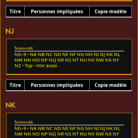
Titre
Personnes impliquées
Copie modèle
NJ
Sommaire
N0–9
NA
NB
NC
ND
NE
NF
NG
NH
NI
NJ
NK
NL
NM
NN
NO
NP
NQ
NR
NS
NT
NU
NV
NW
NX
NY
NZ
Top
Voir aussi
Titre
Personnes impliquées
Copie modèle
NK
Sommaire
N0–9
NA
NB
NC
ND
NE
NF
NG
NH
NI
NJ
NK
NL
NM
NN
NO
NP
NQ
NR
NS
NT
NU
NV
NW
NX
NY