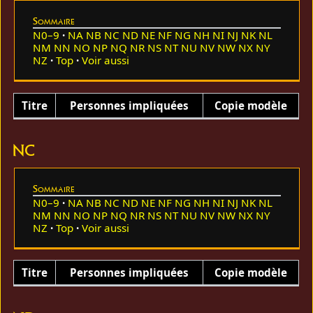
Sommaire
N0–9
NA
NB
NC
ND
NE
NF
NG
NH
NI
NJ
NK
NL
NM
NN
NO
NP
NQ
NR
NS
NT
NU
NV
NW
NX
NY
NZ
Top
Voir aussi
Titre
Personnes impliquées
Copie modèle
NC
Sommaire
N0–9
NA
NB
NC
ND
NE
NF
NG
NH
NI
NJ
NK
NL
NM
NN
NO
NP
NQ
NR
NS
NT
NU
NV
NW
NX
NY
NZ
Top
Voir aussi
Titre
Personnes impliquées
Copie modèle