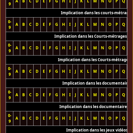
A
B
C
D
E
F
G
H
I
J
K
L
M
N
O
P
Q
R
9
Implication dans les courts-métrage
0-
A
B
C
D
E
F
G
H
I
J
K
L
M
N
O
P
Q
R
9
Implication dans les Courts-métrages vi
0-
A
B
C
D
E
F
G
H
I
J
K
L
M
N
O
P
Q
R
9
Implication dans les Courts-métrages 
0-
A
B
C
D
E
F
G
H
I
J
K
L
M
N
O
P
Q
R
9
Implication dans les documentaires
0-
A
B
C
D
E
F
G
H
I
J
K
L
M
N
O
P
Q
R
9
Implication dans les documentaires T
0-
A
B
C
D
E
F
G
H
I
J
K
L
M
N
O
P
Q
R
9
Implication dans les jeux vidéos