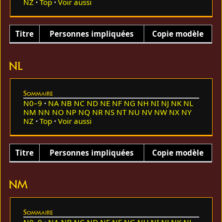
NZ
Top
Voir aussi
Titre
Personnes impliquées
Copie modèle
NL
Sommaire
N0–9
NA
NB
NC
ND
NE
NF
NG
NH
NI
NJ
NK
NL
NM
NN
NO
NP
NQ
NR
NS
NT
NU
NV
NW
NX
NY
NZ
Top
Voir aussi
Titre
Personnes impliquées
Copie modèle
NM
Sommaire
N0–9
NA
NB
NC
ND
NE
NF
NG
NH
NI
NJ
NK
NL