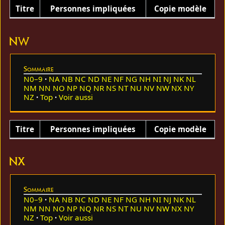
Titre
Personnes impliquées
Copie modèle
NW
Sommaire
N0–9
NA
NB
NC
ND
NE
NF
NG
NH
NI
NJ
NK
NL
NM
NN
NO
NP
NQ
NR
NS
NT
NU
NV
NW
NX
NY
NZ
Top
Voir aussi
Titre
Personnes impliquées
Copie modèle
NX
Sommaire
N0–9
NA
NB
NC
ND
NE
NF
NG
NH
NI
NJ
NK
NL
NM
NN
NO
NP
NQ
NR
NS
NT
NU
NV
NW
NX
NY
NZ
Top
Voir aussi