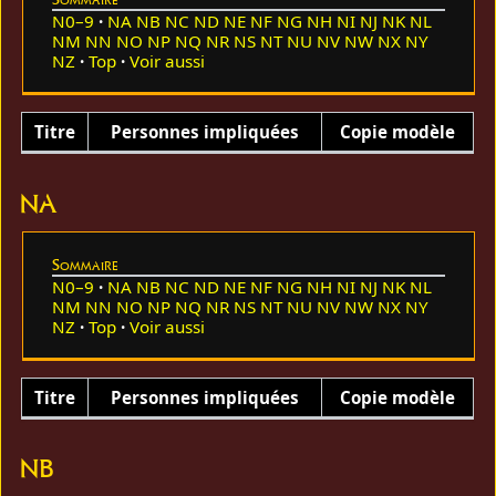
N0–9
NA
NB
NC
ND
NE
NF
NG
NH
NI
NJ
NK
NL
NM
NN
NO
NP
NQ
NR
NS
NT
NU
NV
NW
NX
NY
NZ
Top
Voir aussi
Titre
Personnes impliquées
Copie modèle
NA
Sommaire
N0–9
NA
NB
NC
ND
NE
NF
NG
NH
NI
NJ
NK
NL
NM
NN
NO
NP
NQ
NR
NS
NT
NU
NV
NW
NX
NY
NZ
Top
Voir aussi
Titre
Personnes impliquées
Copie modèle
NB