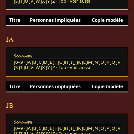
JS
JT
JU
JV
JW
JX
JY
JZ
Top
Voir aussi
Titre
Personnes impliquées
Copie modèle
JA
Sommaire
J0–9
JA
JB
JC
JD
JE
JF
JG
JH
JI
JJ
JK
JL
JM
JN
JO
JP
JQ
JR
JS
JT
JU
JV
JW
JX
JY
JZ
Top
Voir aussi
Titre
Personnes impliquées
Copie modèle
JB
Sommaire
J0–9
JA
JB
JC
JD
JE
JF
JG
JH
JI
JJ
JK
JL
JM
JN
JO
JP
JQ
JR
JS
JT
JU
JV
JW
JX
JY
JZ
Top
Voir aussi