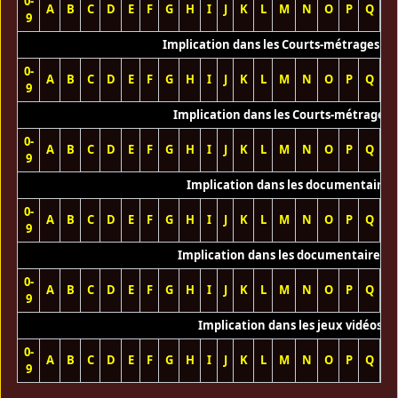
0-
A
B
C
D
E
F
G
H
I
J
K
L
M
N
O
P
Q
R
9
Implication dans les Courts-métrages vi
0-
A
B
C
D
E
F
G
H
I
J
K
L
M
N
O
P
Q
R
9
Implication dans les Courts-métrages 
0-
A
B
C
D
E
F
G
H
I
J
K
L
M
N
O
P
Q
R
9
Implication dans les documentaires
0-
A
B
C
D
E
F
G
H
I
J
K
L
M
N
O
P
Q
R
9
Implication dans les documentaires T
0-
A
B
C
D
E
F
G
H
I
J
K
L
M
N
O
P
Q
R
9
Implication dans les jeux vidéos
0-
A
B
C
D
E
F
G
H
I
J
K
L
M
N
O
P
Q
R
9