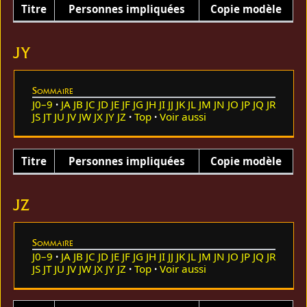
Titre
Personnes impliquées
Copie modèle
JY
Sommaire
J0–9
JA
JB
JC
JD
JE
JF
JG
JH
JI
JJ
JK
JL
JM
JN
JO
JP
JQ
JR
JS
JT
JU
JV
JW
JX
JY
JZ
Top
Voir aussi
Titre
Personnes impliquées
Copie modèle
JZ
Sommaire
J0–9
JA
JB
JC
JD
JE
JF
JG
JH
JI
JJ
JK
JL
JM
JN
JO
JP
JQ
JR
JS
JT
JU
JV
JW
JX
JY
JZ
Top
Voir aussi