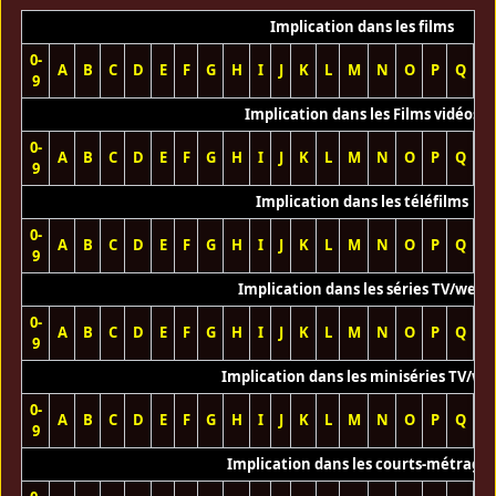
Implication dans les films
0-
A
B
C
D
E
F
G
H
I
J
K
L
M
N
O
P
Q
R
9
Implication dans les Films vidéos
0-
A
B
C
D
E
F
G
H
I
J
K
L
M
N
O
P
Q
R
9
Implication dans les téléfilms
0-
A
B
C
D
E
F
G
H
I
J
K
L
M
N
O
P
Q
R
9
Implication dans les séries TV/web
0-
A
B
C
D
E
F
G
H
I
J
K
L
M
N
O
P
Q
R
9
Implication dans les miniséries TV/we
0-
A
B
C
D
E
F
G
H
I
J
K
L
M
N
O
P
Q
R
9
Implication dans les courts-métrage