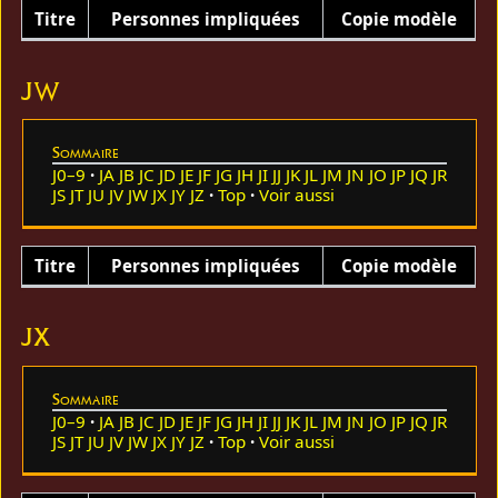
Titre
Personnes impliquées
Copie modèle
JW
Sommaire
J0–9
JA
JB
JC
JD
JE
JF
JG
JH
JI
JJ
JK
JL
JM
JN
JO
JP
JQ
JR
JS
JT
JU
JV
JW
JX
JY
JZ
Top
Voir aussi
Titre
Personnes impliquées
Copie modèle
JX
Sommaire
J0–9
JA
JB
JC
JD
JE
JF
JG
JH
JI
JJ
JK
JL
JM
JN
JO
JP
JQ
JR
JS
JT
JU
JV
JW
JX
JY
JZ
Top
Voir aussi