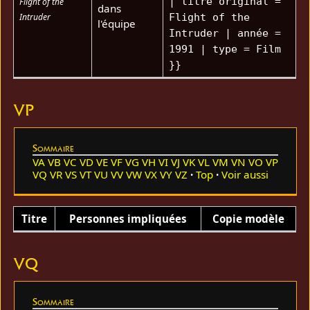
| titre original =
Flight of the
dans
Intruder
Flight of the
l'équipe
Intruder | année =
1991 | type = Film
}}
VP
Sommaire
VA
VB
VC
VD
VE
VF
VG
VH
VI
VJ
VK
VL
VM
VN
VO
VP
VQ
VR
VS
VT
VU
VV
VW
VX
VY
VZ
Top
Voir aussi
Titre
Personnes impliquées
Copie modèle
VQ
Sommaire