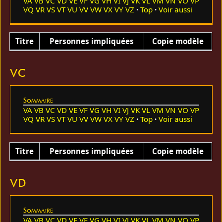
VA
VB
VC
VD
VE
VF
VG
VH
VI
VJ
VK
VL
VM
VN
VO
VP
VQ
VR
VS
VT
VU
VV
VW
VX
VY
VZ
Top
Voir aussi
Titre
Personnes impliquées
Copie modèle
VC
Sommaire
VA
VB
VC
VD
VE
VF
VG
VH
VI
VJ
VK
VL
VM
VN
VO
VP
VQ
VR
VS
VT
VU
VV
VW
VX
VY
VZ
Top
Voir aussi
Titre
Personnes impliquées
Copie modèle
VD
Sommaire
VA
VB
VC
VD
VE
VF
VG
VH
VI
VJ
VK
VL
VM
VN
VO
VP