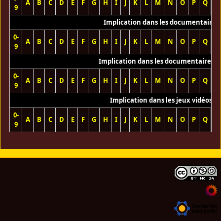
A
B
C
D
E
F
G
H
I
J
K
L
M
N
O
P
Q
R
9
Implication dans les documentaires
0-
A
B
C
D
E
F
G
H
I
J
K
L
M
N
O
P
Q
R
9
Implication dans les documentaires T
0-
A
B
C
D
E
F
G
H
I
J
K
L
M
N
O
P
Q
R
9
Implication dans les jeux vidéos
0-
A
B
C
D
E
F
G
H
I
J
K
L
M
N
O
P
Q
R
9