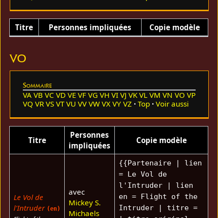
Titre
Personnes impliquées
Copie modèle
VO
Sommaire
VA
VB
VC
VD
VE
VF
VG
VH
VI
VJ
VK
VL
VM
VN
VO
VP
VQ
VR
VS
VT
VU
VV
VW
VX
VY
VZ
Top
Voir aussi
Personnes
Titre
Copie modèle
impliquées
{{Partenaire | lien
= Le Vol de
l'Intruder | lien
avec
Le Vol de
en = Flight of the
Mickey S.
l'Intruder
Intruder | titre =
(en)
Michaels