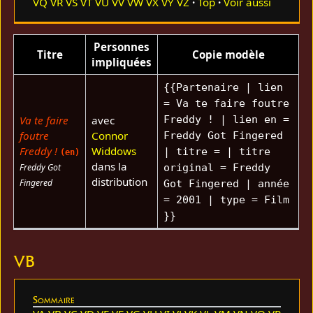
VQ
VR
VS
VT
VU
VV
VW
VX
VY
VZ
Top
Voir aussi
Personnes
Titre
Copie modèle
impliquées
{{Partenaire | lien
= Va te faire foutre
Va te faire
avec
Freddy ! | lien en =
foutre
Connor
Freddy Got Fingered
Freddy !
Widdows
| titre = | titre
(en)
dans la
Freddy Got
original = Freddy
distribution
Fingered
Got Fingered | année
= 2001 | type = Film
}}
VB
Sommaire