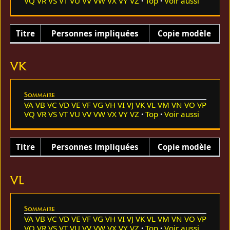
VQ
VR
VS
VT
VU
VV
VW
VX
VY
VZ
Top
Voir aussi
Titre
Personnes impliquées
Copie modèle
VK
Sommaire
VA
VB
VC
VD
VE
VF
VG
VH
VI
VJ
VK
VL
VM
VN
VO
VP
VQ
VR
VS
VT
VU
VV
VW
VX
VY
VZ
Top
Voir aussi
Titre
Personnes impliquées
Copie modèle
VL
Sommaire
VA
VB
VC
VD
VE
VF
VG
VH
VI
VJ
VK
VL
VM
VN
VO
VP
VQ
VR
VS
VT
VU
VV
VW
VX
VY
VZ
Top
Voir aussi