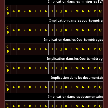
Implication dans les miniséries TV/we
0-
A
B
C
D
E
F
G
H
I
J
K
L
M
N
O
P
Q
R
9
Implication dans les courts-métrage
0-
A
B
C
D
E
F
G
H
I
J
K
L
M
N
O
P
Q
R
9
Implication dans les Courts-métrages vi
0-
A
B
C
D
E
F
G
H
I
J
K
L
M
N
O
P
Q
R
9
Implication dans les Courts-métrages 
0-
A
B
C
D
E
F
G
H
I
J
K
L
M
N
O
P
Q
R
9
Implication dans les documentaires
0-
A
B
C
D
E
F
G
H
I
J
K
L
M
N
O
P
Q
R
9
Implication dans les documentaires T
0-
A
B
C
D
E
F
G
H
I
J
K
L
M
N
O
P
Q
R