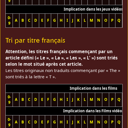
9
Implication dans les jeux vidéos
0-
A
B
C
D
E
F
G
H
I
J
K
L
M
N
O
P
Q
R
9
Tri par titre français
Attention, les titres français commençant par un
article défini (« Le », « La », « Les », « L' ») sont triés
selon le mot situé après cet article.
Les titres originaux non traduits commençant par « The »
sont triés à la lettre « T ».
Implication dans les films
0-
A
B
C
D
E
F
G
H
I
J
K
L
M
N
O
P
Q
R
9
Implication dans les Films vidéos
0-
A
B
C
D
E
F
G
H
I
J
K
L
M
N
O
P
Q
R
9