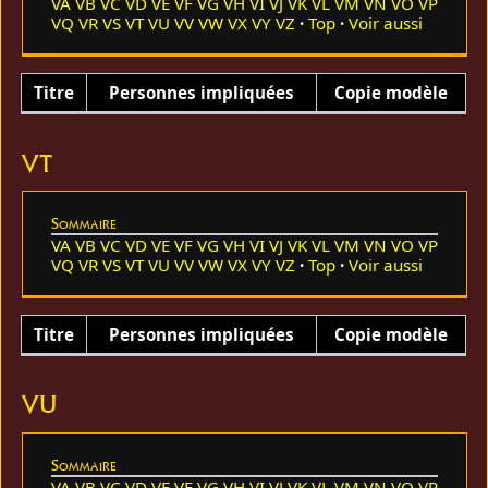
VA
VB
VC
VD
VE
VF
VG
VH
VI
VJ
VK
VL
VM
VN
VO
VP
VQ
VR
VS
VT
VU
VV
VW
VX
VY
VZ
Top
Voir aussi
Titre
Personnes impliquées
Copie modèle
VT
Sommaire
VA
VB
VC
VD
VE
VF
VG
VH
VI
VJ
VK
VL
VM
VN
VO
VP
VQ
VR
VS
VT
VU
VV
VW
VX
VY
VZ
Top
Voir aussi
Titre
Personnes impliquées
Copie modèle
VU
Sommaire
VA
VB
VC
VD
VE
VF
VG
VH
VI
VJ
VK
VL
VM
VN
VO
VP