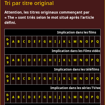
Tri par titre original
Attention, les titres originaux commençant par
« The » sont triés selon le mot situé après l'article
défini.
Implication dans les films
0-
A
B
C
D
E
F
G
H
I
J
K
L
M
N
O
P
Q
R
9
Implication dans les Films vidéos
0-
A
B
C
D
E
F
G
H
I
J
K
L
M
N
O
P
Q
R
9
Implication dans les téléfilms
0-
A
B
C
D
E
F
G
H
I
J
K
L
M
N
O
P
Q
R
9
Implication dans les séries TV/web
0-
A
B
C
D
E
F
G
H
I
J
K
L
M
N
O
P
Q
R
9