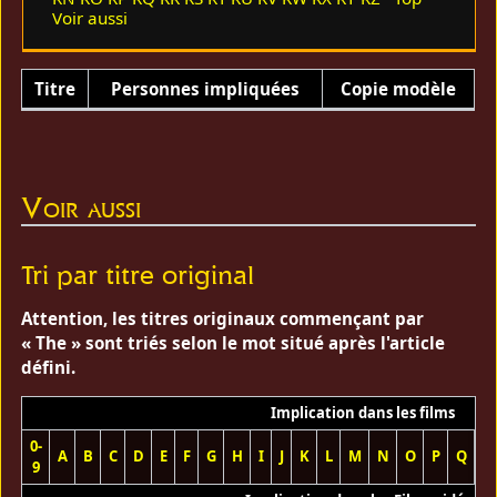
Voir aussi
Titre
Personnes impliquées
Copie modèle
Voir aussi
Tri par titre original
Attention, les titres originaux commençant par
« The » sont triés selon le mot situé après l'article
défini.
Implication dans les films
0-
A
B
C
D
E
F
G
H
I
J
K
L
M
N
O
P
Q
R
9