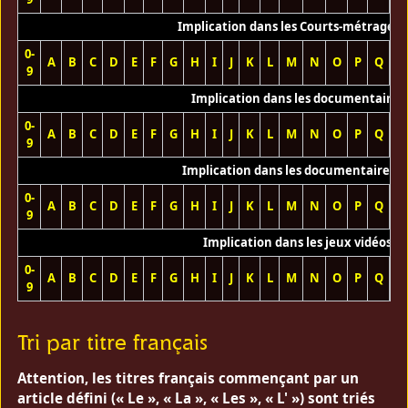
Implication dans les Courts-métrages 
0-
A
B
C
D
E
F
G
H
I
J
K
L
M
N
O
P
Q
R
9
Implication dans les documentaires
0-
A
B
C
D
E
F
G
H
I
J
K
L
M
N
O
P
Q
R
9
Implication dans les documentaires T
0-
A
B
C
D
E
F
G
H
I
J
K
L
M
N
O
P
Q
R
9
Implication dans les jeux vidéos
0-
A
B
C
D
E
F
G
H
I
J
K
L
M
N
O
P
Q
R
9
Tri par titre français
Attention, les titres français commençant par un
article défini (« Le », « La », « Les », « L' ») sont triés