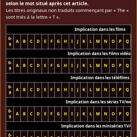
selon le mot situé après cet article.
Les titres originaux non traduits commençant par « The »
sont triés à la lettre « T ».
Implication dans les films
0-
A
B
C
D
E
F
G
H
I
J
K
L
M
N
O
P
Q
R
9
Implication dans les Films vidéos
0-
A
B
C
D
E
F
G
H
I
J
K
L
M
N
O
P
Q
R
9
Implication dans les téléfilms
0-
A
B
C
D
E
F
G
H
I
J
K
L
M
N
O
P
Q
R
9
Implication dans les séries TV/web
0-
A
B
C
D
E
F
G
H
I
J
K
L
M
N
O
P
Q
R
9
Implication dans les miniséries TV/we
0-