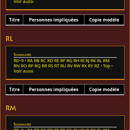
Voir aussi
Titre
Personnes impliquées
Copie modèle
RL
Sommaire
R0–9
RA
RB
RC
RD
RE
RF
RG
RH
RI
RJ
RK
RL
RM
RN
RO
RP
RQ
RR
RS
RT
RU
RV
RW
RX
RY
RZ
Top
Voir aussi
Titre
Personnes impliquées
Copie modèle
RM
Sommaire
R0–9
RA
RB
RC
RD
RE
RF
RG
RH
RI
RJ
RK
RL
RM