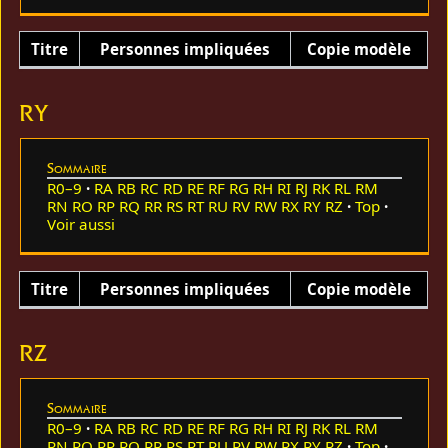
Titre
Personnes impliquées
Copie modèle
RY
Sommaire
R0–9
RA
RB
RC
RD
RE
RF
RG
RH
RI
RJ
RK
RL
RM
RN
RO
RP
RQ
RR
RS
RT
RU
RV
RW
RX
RY
RZ
Top
Voir aussi
Titre
Personnes impliquées
Copie modèle
RZ
Sommaire
R0–9
RA
RB
RC
RD
RE
RF
RG
RH
RI
RJ
RK
RL
RM
RN
RO
RP
RQ
RR
RS
RT
RU
RV
RW
RX
RY
RZ
Top