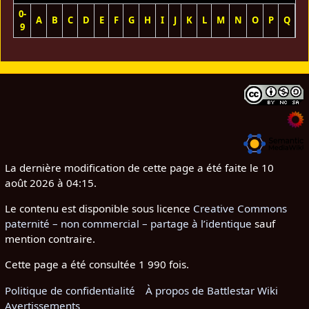
0-
A
B
C
D
E
F
G
H
I
J
K
L
M
N
O
P
Q
R
9
La dernière modification de cette page a été faite le 10
août 2026 à 04:15.
Le contenu est disponible sous licence
Creative Commons
paternité – non commercial – partage à l’identique
sauf
mention contraire.
Cette page a été consultée 1 990 fois.
Politique de confidentialité
À propos de Battlestar Wiki
Avertissements