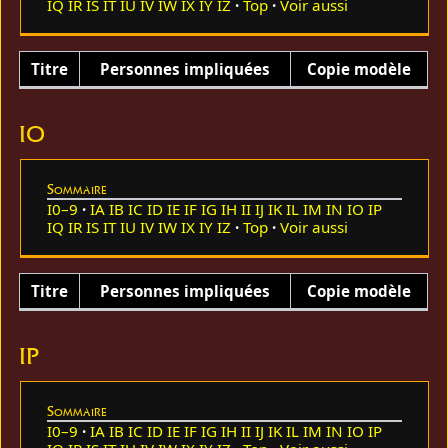
IQ
IR
IS
IT
IU
IV
IW
IX
IY
IZ
Top
Voir aussi
Titre
Personnes impliquées
Copie modèle
IO
Sommaire
I0–9
IA
IB
IC
ID
IE
IF
IG
IH
II
IJ
IK
IL
IM
IN
IO
IP
IQ
IR
IS
IT
IU
IV
IW
IX
IY
IZ
Top
Voir aussi
Titre
Personnes impliquées
Copie modèle
IP
Sommaire
I0–9
IA
IB
IC
ID
IE
IF
IG
IH
II
IJ
IK
IL
IM
IN
IO
IP