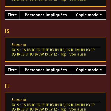
Titre
Personnes impliquées
Copie modèle
IS
Sommaire
I0–9
IA
IB
IC
ID
IE
IF
IG
IH
II
IJ
IK
IL
IM
IN
IO
IP
IQ
IR
IS
IT
IU
IV
IW
IX
IY
IZ
Top
Voir aussi
Titre
Personnes impliquées
Copie modèle
IT
Sommaire
I0–9
IA
IB
IC
ID
IE
IF
IG
IH
II
IJ
IK
IL
IM
IN
IO
IP
IQ
IR
IS
IT
IU
IV
IW
IX
IY
IZ
Top
Voir aussi