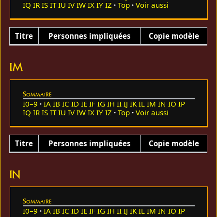
IQ
IR
IS
IT
IU
IV
IW
IX
IY
IZ
Top
Voir aussi
Titre
Personnes impliquées
Copie modèle
IM
Sommaire
I0–9
IA
IB
IC
ID
IE
IF
IG
IH
II
IJ
IK
IL
IM
IN
IO
IP
IQ
IR
IS
IT
IU
IV
IW
IX
IY
IZ
Top
Voir aussi
Titre
Personnes impliquées
Copie modèle
IN
Sommaire
I0–9
IA
IB
IC
ID
IE
IF
IG
IH
II
IJ
IK
IL
IM
IN
IO
IP