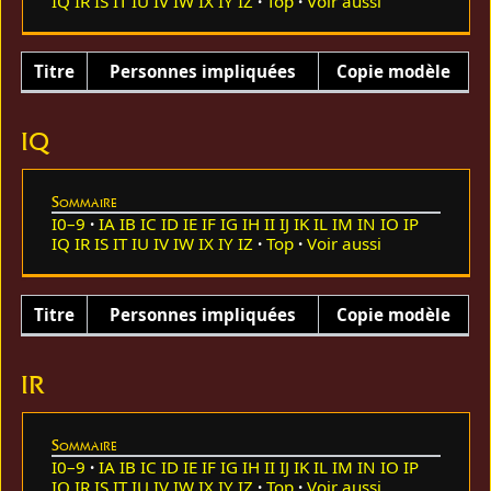
IQ
IR
IS
IT
IU
IV
IW
IX
IY
IZ
Top
Voir aussi
Titre
Personnes impliquées
Copie modèle
IQ
Sommaire
I0–9
IA
IB
IC
ID
IE
IF
IG
IH
II
IJ
IK
IL
IM
IN
IO
IP
IQ
IR
IS
IT
IU
IV
IW
IX
IY
IZ
Top
Voir aussi
Titre
Personnes impliquées
Copie modèle
IR
Sommaire
I0–9
IA
IB
IC
ID
IE
IF
IG
IH
II
IJ
IK
IL
IM
IN
IO
IP
IQ
IR
IS
IT
IU
IV
IW
IX
IY
IZ
Top
Voir aussi