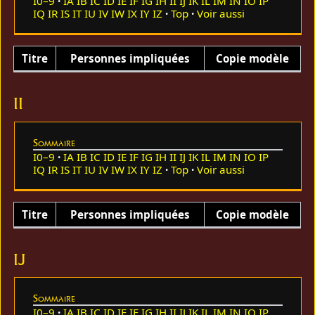
I0–9
IA
IB
IC
ID
IE
IF
IG
IH
II
IJ
IK
IL
IM
IN
IO
IP
IQ
IR
IS
IT
IU
IV
IW
IX
IY
IZ
Top
Voir aussi
Titre
Personnes impliquées
Copie modèle
II
Sommaire
I0–9
IA
IB
IC
ID
IE
IF
IG
IH
II
IJ
IK
IL
IM
IN
IO
IP
IQ
IR
IS
IT
IU
IV
IW
IX
IY
IZ
Top
Voir aussi
Titre
Personnes impliquées
Copie modèle
IJ
Sommaire
I0–9
IA
IB
IC
ID
IE
IF
IG
IH
II
IJ
IK
IL
IM
IN
IO
IP