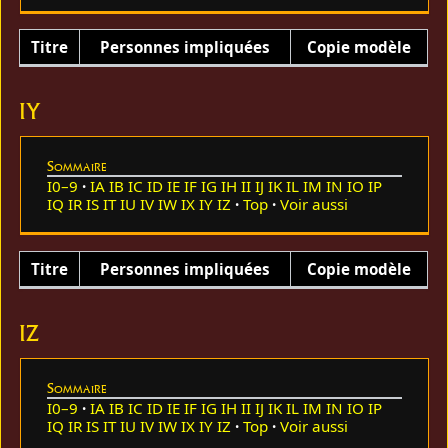
Titre
Personnes impliquées
Copie modèle
IY
Sommaire
I0–9
IA
IB
IC
ID
IE
IF
IG
IH
II
IJ
IK
IL
IM
IN
IO
IP
IQ
IR
IS
IT
IU
IV
IW
IX
IY
IZ
Top
Voir aussi
Titre
Personnes impliquées
Copie modèle
IZ
Sommaire
I0–9
IA
IB
IC
ID
IE
IF
IG
IH
II
IJ
IK
IL
IM
IN
IO
IP
IQ
IR
IS
IT
IU
IV
IW
IX
IY
IZ
Top
Voir aussi