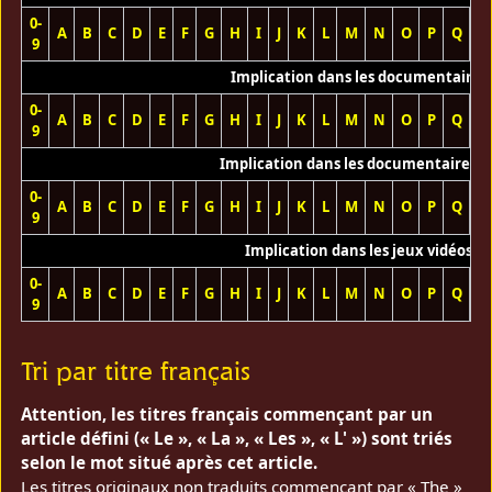
0-
A
B
C
D
E
F
G
H
I
J
K
L
M
N
O
P
Q
R
9
Implication dans les documentaires
0-
A
B
C
D
E
F
G
H
I
J
K
L
M
N
O
P
Q
R
9
Implication dans les documentaires T
0-
A
B
C
D
E
F
G
H
I
J
K
L
M
N
O
P
Q
R
9
Implication dans les jeux vidéos
0-
A
B
C
D
E
F
G
H
I
J
K
L
M
N
O
P
Q
R
9
Tri par titre français
Attention, les titres français commençant par un
article défini (« Le », « La », « Les », « L' ») sont triés
selon le mot situé après cet article.
Les titres originaux non traduits commençant par « The »