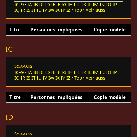
I0–9
IA
IB
IC
ID
IE
IF
IG
IH
II
IJ
IK
IL
IM
IN
IO
IP
IQ
IR
IS
IT
IU
IV
IW
IX
IY
IZ
Top
Voir aussi
Titre
Personnes impliquées
Copie modèle
IC
Sommaire
I0–9
IA
IB
IC
ID
IE
IF
IG
IH
II
IJ
IK
IL
IM
IN
IO
IP
IQ
IR
IS
IT
IU
IV
IW
IX
IY
IZ
Top
Voir aussi
Titre
Personnes impliquées
Copie modèle
ID
Sommaire