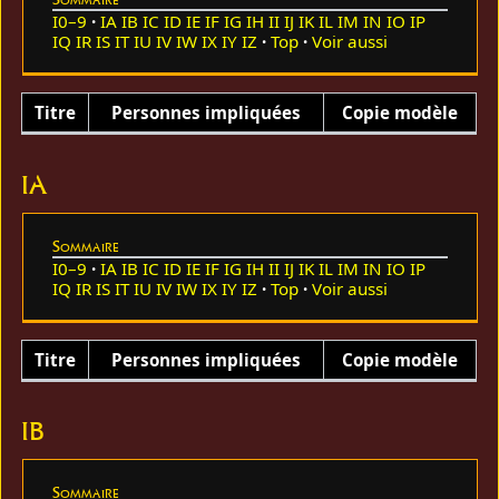
I0–9
IA
IB
IC
ID
IE
IF
IG
IH
II
IJ
IK
IL
IM
IN
IO
IP
IQ
IR
IS
IT
IU
IV
IW
IX
IY
IZ
Top
Voir aussi
Titre
Personnes impliquées
Copie modèle
IA
Sommaire
I0–9
IA
IB
IC
ID
IE
IF
IG
IH
II
IJ
IK
IL
IM
IN
IO
IP
IQ
IR
IS
IT
IU
IV
IW
IX
IY
IZ
Top
Voir aussi
Titre
Personnes impliquées
Copie modèle
IB
Sommaire