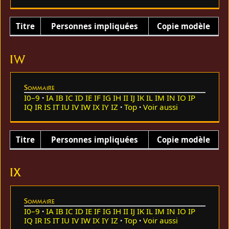
Titre
Personnes impliquées
Copie modèle
IW
Sommaire
I0–9
IA
IB
IC
ID
IE
IF
IG
IH
II
IJ
IK
IL
IM
IN
IO
IP
IQ
IR
IS
IT
IU
IV
IW
IX
IY
IZ
Top
Voir aussi
Titre
Personnes impliquées
Copie modèle
IX
Sommaire
I0–9
IA
IB
IC
ID
IE
IF
IG
IH
II
IJ
IK
IL
IM
IN
IO
IP
IQ
IR
IS
IT
IU
IV
IW
IX
IY
IZ
Top
Voir aussi