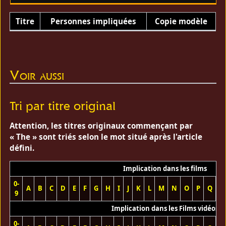
Titre
Personnes impliquées
Copie modèle
Voir aussi
Tri par titre original
Attention, les titres originaux commençant par
« The » sont triés selon le mot situé après l'article
défini.
Implication dans les films
0-
A
B
C
D
E
F
G
H
I
J
K
L
M
N
O
P
Q
R
9
Implication dans les Films vidéos
0-