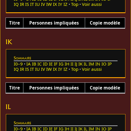
IQ
IR
IS
IT
IU
IV
IW
IX
IY
IZ
Top
Voir aussi
Titre
Personnes impliquées
Copie modèle
IK
Sommaire
I0–9
IA
IB
IC
ID
IE
IF
IG
IH
II
IJ
IK
IL
IM
IN
IO
IP
IQ
IR
IS
IT
IU
IV
IW
IX
IY
IZ
Top
Voir aussi
Titre
Personnes impliquées
Copie modèle
IL
Sommaire
I0–9
IA
IB
IC
ID
IE
IF
IG
IH
II
IJ
IK
IL
IM
IN
IO
IP