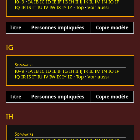
I0–9
IA
IB
IC
ID
IE
IF
IG
IH
II
IJ
IK
IL
IM
IN
IO
IP
IQ
IR
IS
IT
IU
IV
IW
IX
IY
IZ
Top
Voir aussi
Titre
Personnes impliquées
Copie modèle
IG
Sommaire
I0–9
IA
IB
IC
ID
IE
IF
IG
IH
II
IJ
IK
IL
IM
IN
IO
IP
IQ
IR
IS
IT
IU
IV
IW
IX
IY
IZ
Top
Voir aussi
Titre
Personnes impliquées
Copie modèle
IH
Sommaire