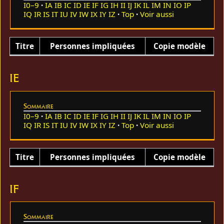
I0–9
IA
IB
IC
ID
IE
IF
IG
IH
II
IJ
IK
IL
IM
IN
IO
IP
IQ
IR
IS
IT
IU
IV
IW
IX
IY
IZ
Top
Voir aussi
Titre
Personnes impliquées
Copie modèle
IE
Sommaire
I0–9
IA
IB
IC
ID
IE
IF
IG
IH
II
IJ
IK
IL
IM
IN
IO
IP
IQ
IR
IS
IT
IU
IV
IW
IX
IY
IZ
Top
Voir aussi
Titre
Personnes impliquées
Copie modèle
IF
Sommaire