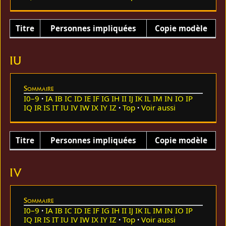
Titre
Personnes impliquées
Copie modèle
IU
Sommaire
I0–9
IA
IB
IC
ID
IE
IF
IG
IH
II
IJ
IK
IL
IM
IN
IO
IP
IQ
IR
IS
IT
IU
IV
IW
IX
IY
IZ
Top
Voir aussi
Titre
Personnes impliquées
Copie modèle
IV
Sommaire
I0–9
IA
IB
IC
ID
IE
IF
IG
IH
II
IJ
IK
IL
IM
IN
IO
IP
IQ
IR
IS
IT
IU
IV
IW
IX
IY
IZ
Top
Voir aussi