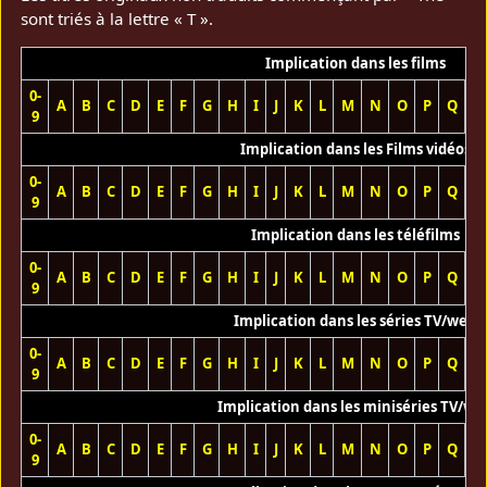
sont triés à la lettre « T ».
Implication dans les films
0-
A
B
C
D
E
F
G
H
I
J
K
L
M
N
O
P
Q
R
9
Implication dans les Films vidéos
0-
A
B
C
D
E
F
G
H
I
J
K
L
M
N
O
P
Q
R
9
Implication dans les téléfilms
0-
A
B
C
D
E
F
G
H
I
J
K
L
M
N
O
P
Q
R
9
Implication dans les séries TV/web
0-
A
B
C
D
E
F
G
H
I
J
K
L
M
N
O
P
Q
R
9
Implication dans les miniséries TV/we
0-
A
B
C
D
E
F
G
H
I
J
K
L
M
N
O
P
Q
R
9