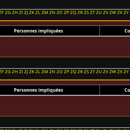
ZF
ZG
ZH
ZI
ZJ
ZK
ZL
ZM
ZN
ZO
ZP
ZQ
ZR
ZS
ZT
ZU
ZV
ZW
ZX
ZY
Personnes impliquées
Co
ZF
ZG
ZH
ZI
ZJ
ZK
ZL
ZM
ZN
ZO
ZP
ZQ
ZR
ZS
ZT
ZU
ZV
ZW
ZX
ZY
Personnes impliquées
Co