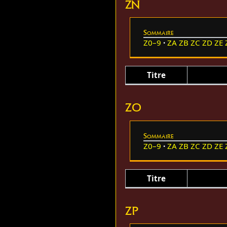
ZN
Sommaire
Z0–9
ZA
ZB
ZC
ZD
ZE
Titre
ZO
Sommaire
Z0–9
ZA
ZB
ZC
ZD
ZE
Titre
ZP