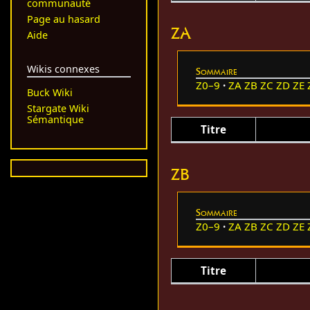
communauté
Page au hasard
ZA
Aide
Wikis connexes
Sommaire
Z0–9
ZA
ZB
ZC
ZD
ZE
Buck Wiki
Stargate Wiki
Sémantique
Titre
ZB
Sommaire
Z0–9
ZA
ZB
ZC
ZD
ZE
Titre