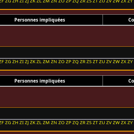
ZF
ZG
ZH
ZI
ZJ
ZK
ZL
ZM
ZN
ZO
ZP
ZQ
ZR
ZS
ZT
ZU
ZV
ZW
ZX
ZY
Personnes impliquées
Co
ZF
ZG
ZH
ZI
ZJ
ZK
ZL
ZM
ZN
ZO
ZP
ZQ
ZR
ZS
ZT
ZU
ZV
ZW
ZX
ZY
Personnes impliquées
Co
ZF
ZG
ZH
ZI
ZJ
ZK
ZL
ZM
ZN
ZO
ZP
ZQ
ZR
ZS
ZT
ZU
ZV
ZW
ZX
ZY