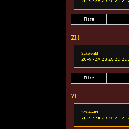
Z0–9
ZA
ZB
ZC
ZD
ZE
Titre
ZH
Sommaire
Z0–9
ZA
ZB
ZC
ZD
ZE
Titre
ZI
Sommaire
Z0–9
ZA
ZB
ZC
ZD
ZE