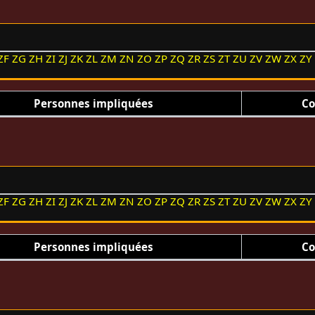
ZF
ZG
ZH
ZI
ZJ
ZK
ZL
ZM
ZN
ZO
ZP
ZQ
ZR
ZS
ZT
ZU
ZV
ZW
ZX
ZY
Personnes impliquées
Co
ZF
ZG
ZH
ZI
ZJ
ZK
ZL
ZM
ZN
ZO
ZP
ZQ
ZR
ZS
ZT
ZU
ZV
ZW
ZX
ZY
Personnes impliquées
Co