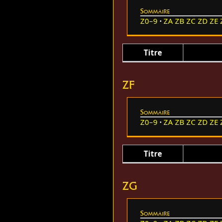
Sommaire
Z0–9
ZA
ZB
ZC
ZD
ZE
Titre
ZF
Sommaire
Z0–9
ZA
ZB
ZC
ZD
ZE
Titre
ZG
Sommaire