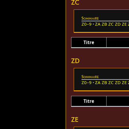
ZC
Sommaire
Z0–9
ZA
ZB
ZC
ZD
ZE
Titre
ZD
Sommaire
Z0–9
ZA
ZB
ZC
ZD
ZE
Titre
ZE