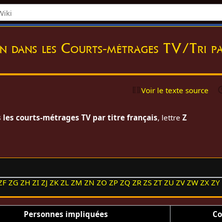
on dans les Courts-métrages TV/Tri pa
Voir le texte source
 les courts-métrages TV par titre français
, lettre
Z
ZF
ZG
ZH
ZI
ZJ
ZK
ZL
ZM
ZN
ZO
ZP
ZQ
ZR
ZS
ZT
ZU
ZV
ZW
ZX
ZY
Personnes impliquées
Co