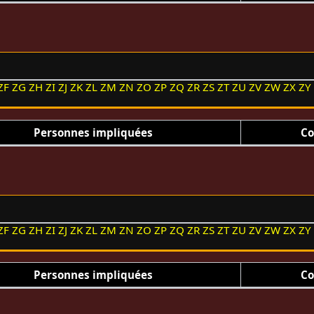
ZF
ZG
ZH
ZI
ZJ
ZK
ZL
ZM
ZN
ZO
ZP
ZQ
ZR
ZS
ZT
ZU
ZV
ZW
ZX
ZY
Personnes impliquées
Co
ZF
ZG
ZH
ZI
ZJ
ZK
ZL
ZM
ZN
ZO
ZP
ZQ
ZR
ZS
ZT
ZU
ZV
ZW
ZX
ZY
Personnes impliquées
Co