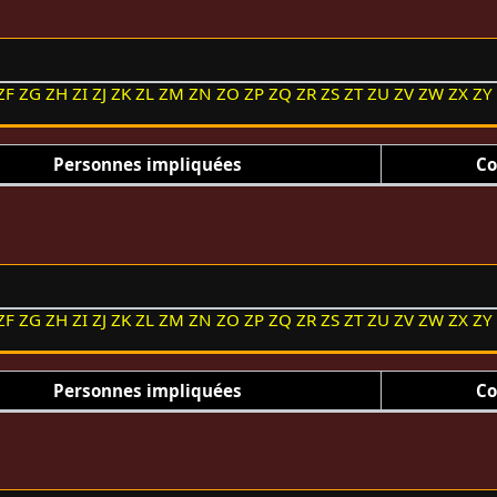
ZF
ZG
ZH
ZI
ZJ
ZK
ZL
ZM
ZN
ZO
ZP
ZQ
ZR
ZS
ZT
ZU
ZV
ZW
ZX
ZY
Personnes impliquées
Co
ZF
ZG
ZH
ZI
ZJ
ZK
ZL
ZM
ZN
ZO
ZP
ZQ
ZR
ZS
ZT
ZU
ZV
ZW
ZX
ZY
Personnes impliquées
Co