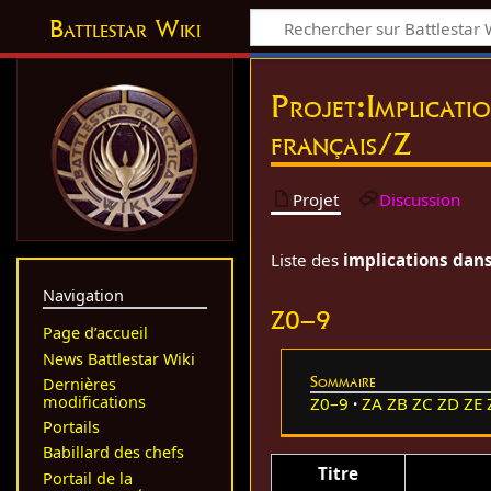
Battlestar Wiki
Projet
:
Implicati
français/Z
Projet
Discussion
Liste des
implications dans
Navigation
Z0–9
Page d’accueil
News Battlestar Wiki
Sommaire
Dernières
modifications
Z0–9
ZA
ZB
ZC
ZD
ZE
Portails
Babillard des chefs
Titre
Portail de la