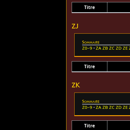
Titre
ZJ
Sommaire
Z0–9
ZA
ZB
ZC
ZD
ZE
Titre
ZK
Sommaire
Z0–9
ZA
ZB
ZC
ZD
ZE
Titre