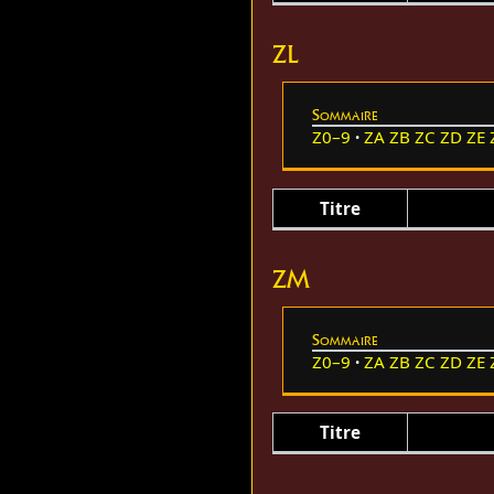
ZL
Sommaire
Z0–9
ZA
ZB
ZC
ZD
ZE
Titre
ZM
Sommaire
Z0–9
ZA
ZB
ZC
ZD
ZE
Titre