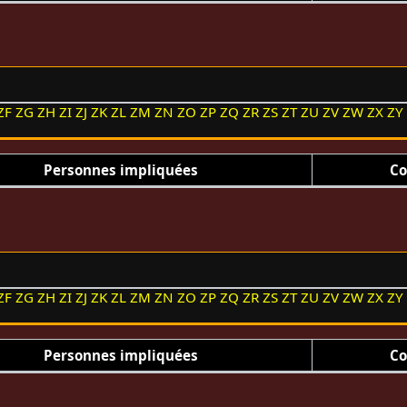
ZF
ZG
ZH
ZI
ZJ
ZK
ZL
ZM
ZN
ZO
ZP
ZQ
ZR
ZS
ZT
ZU
ZV
ZW
ZX
ZY
Personnes impliquées
Co
ZF
ZG
ZH
ZI
ZJ
ZK
ZL
ZM
ZN
ZO
ZP
ZQ
ZR
ZS
ZT
ZU
ZV
ZW
ZX
ZY
Personnes impliquées
Co