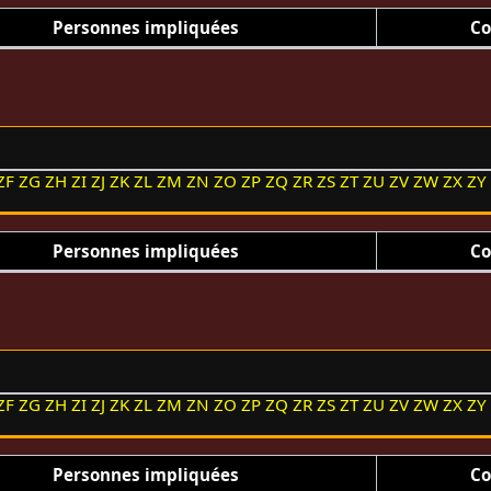
Personnes impliquées
Co
ZF
ZG
ZH
ZI
ZJ
ZK
ZL
ZM
ZN
ZO
ZP
ZQ
ZR
ZS
ZT
ZU
ZV
ZW
ZX
ZY
Personnes impliquées
Co
ZF
ZG
ZH
ZI
ZJ
ZK
ZL
ZM
ZN
ZO
ZP
ZQ
ZR
ZS
ZT
ZU
ZV
ZW
ZX
ZY
Personnes impliquées
Co