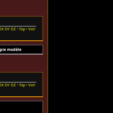
DX
DY
DZ
Top
Voir
pie modèle
DX
DY
DZ
Top
Voir