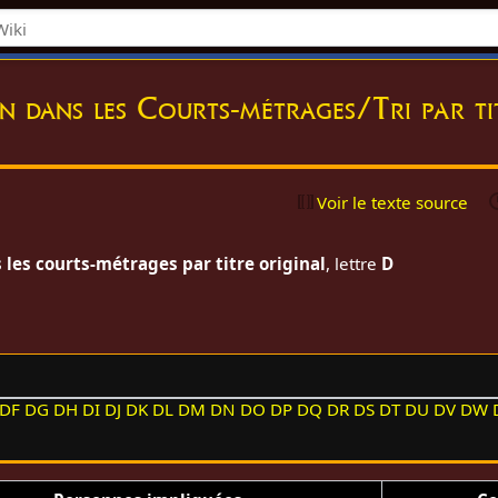
on dans les Courts-métrages/Tri par ti
Voir le texte source
 les courts-métrages par titre original
, lettre
D
DF
DG
DH
DI
DJ
DK
DL
DM
DN
DO
DP
DQ
DR
DS
DT
DU
DV
DW