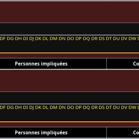
DF
DG
DH
DI
DJ
DK
DL
DM
DN
DO
DP
DQ
DR
DS
DT
DU
DV
DW
Personnes impliquées
Co
DF
DG
DH
DI
DJ
DK
DL
DM
DN
DO
DP
DQ
DR
DS
DT
DU
DV
DW
Personnes impliquées
Co