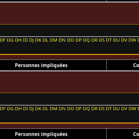
DF
DG
DH
DI
DJ
DK
DL
DM
DN
DO
DP
DQ
DR
DS
DT
DU
DV
DW
Personnes impliquées
Co
DF
DG
DH
DI
DJ
DK
DL
DM
DN
DO
DP
DQ
DR
DS
DT
DU
DV
DW
Personnes impliquées
Co