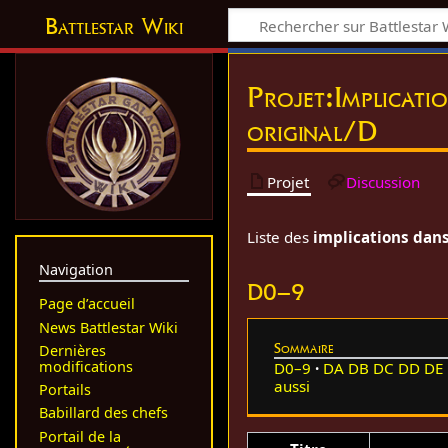
Battlestar Wiki
Projet
:
Implicati
original/D
Projet
Discussion
Liste des
implications dans
Navigation
D0–9
Page d’accueil
News Battlestar Wiki
Sommaire
Dernières
modifications
D0–9
DA
DB
DC
DD
DE
aussi
Portails
Babillard des chefs
Portail de la