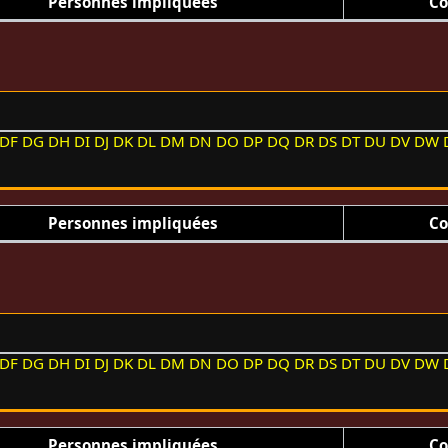
Personnes impliquées
Co
DF
DG
DH
DI
DJ
DK
DL
DM
DN
DO
DP
DQ
DR
DS
DT
DU
DV
DW
Personnes impliquées
Co
DF
DG
DH
DI
DJ
DK
DL
DM
DN
DO
DP
DQ
DR
DS
DT
DU
DV
DW
Personnes impliquées
Co