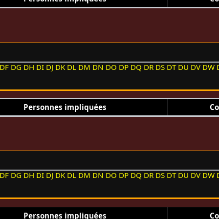
DF
DG
DH
DI
DJ
DK
DL
DM
DN
DO
DP
DQ
DR
DS
DT
DU
DV
DW
Personnes impliquées
Co
DF
DG
DH
DI
DJ
DK
DL
DM
DN
DO
DP
DQ
DR
DS
DT
DU
DV
DW
Personnes impliquées
Co