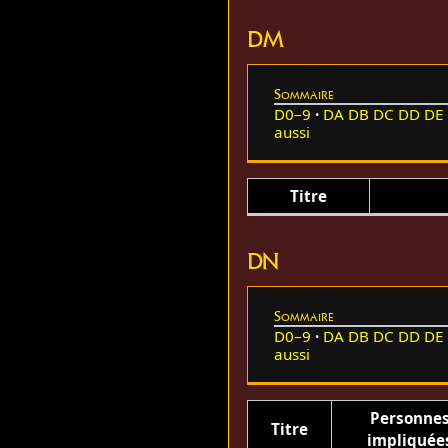
DM
Sommaire
D0–9
DA
DB
DC
DD
DE
aussi
Titre
DN
Sommaire
D0–9
DA
DB
DC
DD
DE
aussi
Personne
Titre
impliquée