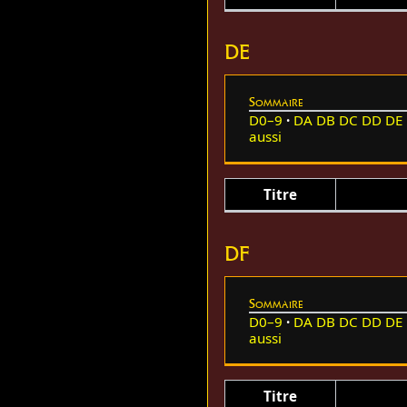
DE
Sommaire
D0–9
DA
DB
DC
DD
DE
aussi
Titre
DF
Sommaire
D0–9
DA
DB
DC
DD
DE
aussi
Titre