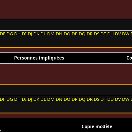
DF
DG
DH
DI
DJ
DK
DL
DM
DN
DO
DP
DQ
DR
DS
DT
DU
DV
DW
Personnes impliquées
Co
DF
DG
DH
DI
DJ
DK
DL
DM
DN
DO
DP
DQ
DR
DS
DT
DU
DV
DW
s
Copie modèle
s