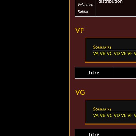
distribution
Velveteen
Rabbit
VF
Sommaire
VA
VB
VC
VD
VE
VF
Titre
VG
Sommaire
VA
VB
VC
VD
VE
VF
Titre