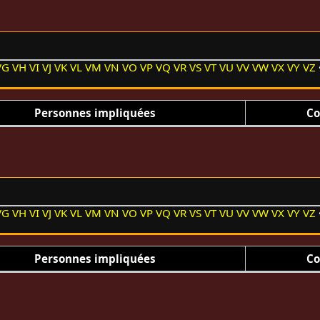
VG
VH
VI
VJ
VK
VL
VM
VN
VO
VP
VQ
VR
VS
VT
VU
VV
VW
VX
VY
VZ
Personnes impliquées
Co
VG
VH
VI
VJ
VK
VL
VM
VN
VO
VP
VQ
VR
VS
VT
VU
VV
VW
VX
VY
VZ
Personnes impliquées
Co