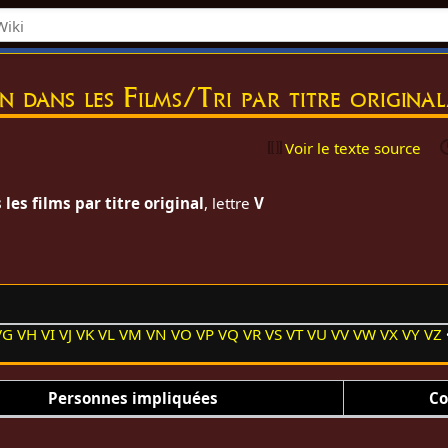
on dans les Films/Tri par titre origina
Voir le texte source
les films par titre original
, lettre
V
VG
VH
VI
VJ
VK
VL
VM
VN
VO
VP
VQ
VR
VS
VT
VU
VV
VW
VX
VY
VZ
Personnes impliquées
Co