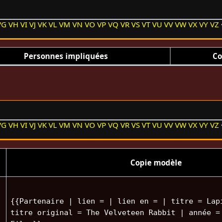
VG
VH
VI
VJ
VK
VL
VM
VN
VO
VP
VQ
VR
VS
VT
VU
VV
VW
VX
VY
VZ
Personnes impliquées
Co
VG
VH
VI
VJ
VK
VL
VM
VN
VO
VP
VQ
VR
VS
VT
VU
VV
VW
VX
VY
VZ
Copie modèle
{{Partenaire | lien = | lien en = | titre = Lap
titre original = The Velveteen Rabbit | année =