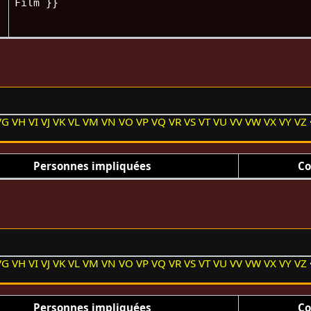
Film }}
VG
VH
VI
VJ
VK
VL
VM
VN
VO
VP
VQ
VR
VS
VT
VU
VV
VW
VX
VY
VZ
Personnes impliquées
Co
VG
VH
VI
VJ
VK
VL
VM
VN
VO
VP
VQ
VR
VS
VT
VU
VV
VW
VX
VY
VZ
Personnes impliquées
Co