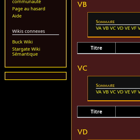
communauté
VB
Page au hasard
Aide
Sommaire
VA
VB
VC
VD
VE
VF
Wikis connexes
Buck Wiki
Titre
Stargate Wiki
Sémantique
VC
Sommaire
VA
VB
VC
VD
VE
VF
Titre
VD