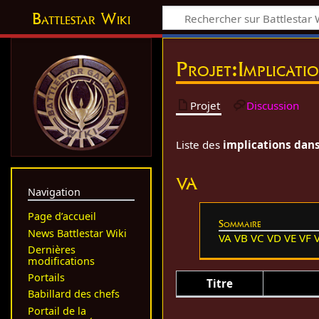
Battlestar Wiki
Projet
:
Implicati
Projet
Discussion
Liste des
implications dans 
VA
Navigation
Page d’accueil
Sommaire
News Battlestar Wiki
VA
VB
VC
VD
VE
VF
Dernières
modifications
Portails
Titre
Babillard des chefs
Portail de la