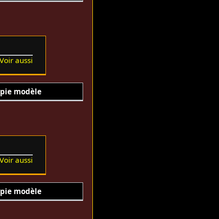
Voir aussi
pie modèle
Voir aussi
pie modèle