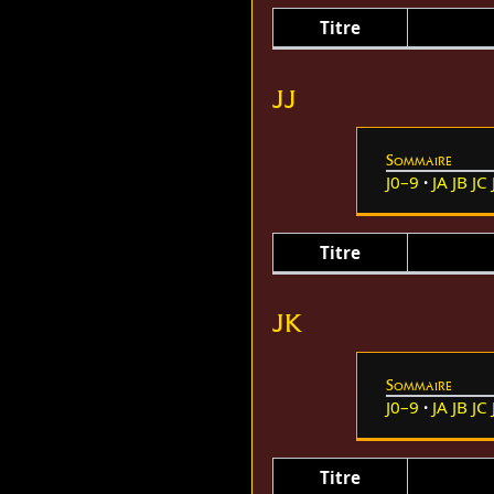
Titre
JJ
Sommaire
J0–9
JA
JB
JC
Titre
JK
Sommaire
J0–9
JA
JB
JC
Titre