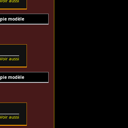
Voir aussi
pie modèle
Voir aussi
pie modèle
Voir aussi