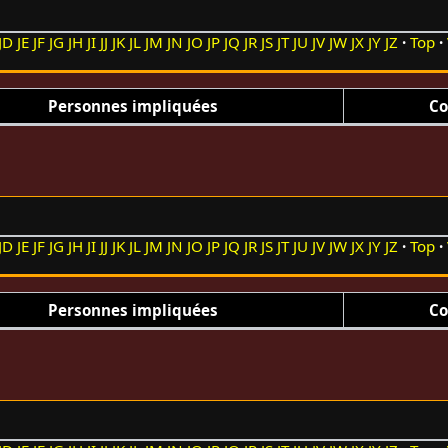
JD
JE
JF
JG
JH
JI
JJ
JK
JL
JM
JN
JO
JP
JQ
JR
JS
JT
JU
JV
JW
JX
JY
JZ
Top
Personnes impliquées
Co
JD
JE
JF
JG
JH
JI
JJ
JK
JL
JM
JN
JO
JP
JQ
JR
JS
JT
JU
JV
JW
JX
JY
JZ
Top
Personnes impliquées
Co