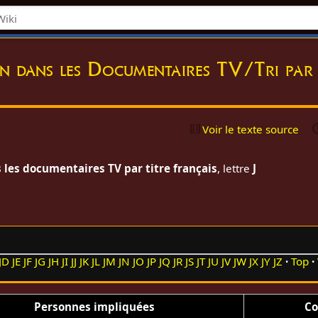
on dans les Documentaires TV/Tri par 
Voir le texte source
 les documentaires TV par titre français
, lettre
J
JD
JE
JF
JG
JH
JI
JJ
JK
JL
JM
JN
JO
JP
JQ
JR
JS
JT
JU
JV
JW
JX
JY
JZ
Top
Personnes impliquées
Co