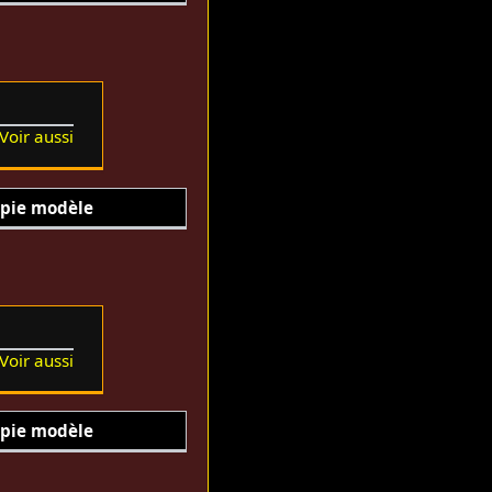
Voir aussi
pie modèle
Voir aussi
pie modèle