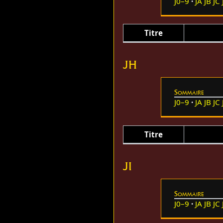
J0–9
JA
JB
JC
Titre
JH
Sommaire
J0–9
JA
JB
JC
Titre
JI
Sommaire
J0–9
JA
JB
JC