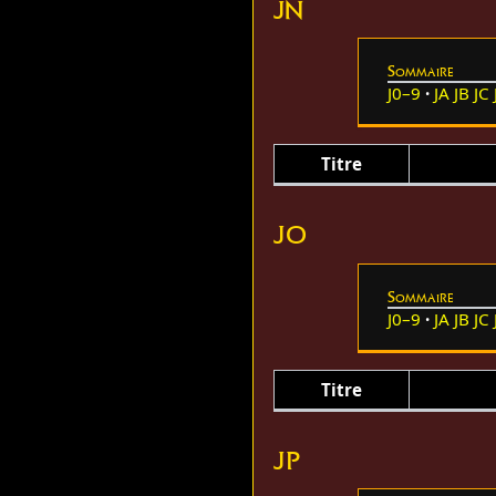
JN
Sommaire
J0–9
JA
JB
JC
Titre
JO
Sommaire
J0–9
JA
JB
JC
Titre
JP