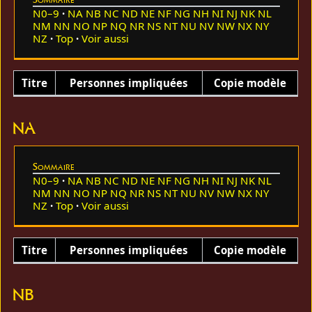
N0–9
NA
NB
NC
ND
NE
NF
NG
NH
NI
NJ
NK
NL
NM
NN
NO
NP
NQ
NR
NS
NT
NU
NV
NW
NX
NY
NZ
Top
Voir aussi
Titre
Personnes impliquées
Copie modèle
NA
Sommaire
N0–9
NA
NB
NC
ND
NE
NF
NG
NH
NI
NJ
NK
NL
NM
NN
NO
NP
NQ
NR
NS
NT
NU
NV
NW
NX
NY
NZ
Top
Voir aussi
Titre
Personnes impliquées
Copie modèle
NB