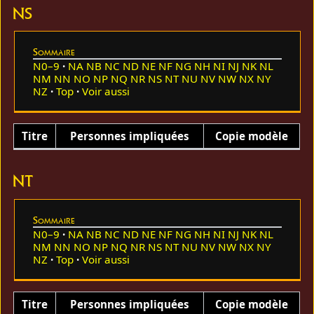
NS
Sommaire
N0–9
NA
NB
NC
ND
NE
NF
NG
NH
NI
NJ
NK
NL
NM
NN
NO
NP
NQ
NR
NS
NT
NU
NV
NW
NX
NY
NZ
Top
Voir aussi
Titre
Personnes impliquées
Copie modèle
NT
Sommaire
N0–9
NA
NB
NC
ND
NE
NF
NG
NH
NI
NJ
NK
NL
NM
NN
NO
NP
NQ
NR
NS
NT
NU
NV
NW
NX
NY
NZ
Top
Voir aussi
Titre
Personnes impliquées
Copie modèle