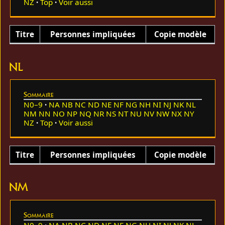
NZ
Top
Voir aussi
Titre
Personnes impliquées
Copie modèle
NL
Sommaire
N0–9
NA
NB
NC
ND
NE
NF
NG
NH
NI
NJ
NK
NL
NM
NN
NO
NP
NQ
NR
NS
NT
NU
NV
NW
NX
NY
NZ
Top
Voir aussi
Titre
Personnes impliquées
Copie modèle
NM
Sommaire
N0–9
NA
NB
NC
ND
NE
NF
NG
NH
NI
NJ
NK
NL