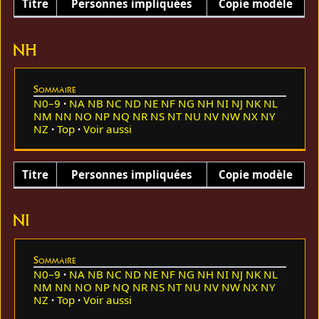
Titre
Personnes impliquées
Copie modèle
NH
Sommaire
N0–9
NA
NB
NC
ND
NE
NF
NG
NH
NI
NJ
NK
NL
NM
NN
NO
NP
NQ
NR
NS
NT
NU
NV
NW
NX
NY
NZ
Top
Voir aussi
Titre
Personnes impliquées
Copie modèle
NI
Sommaire
N0–9
NA
NB
NC
ND
NE
NF
NG
NH
NI
NJ
NK
NL
NM
NN
NO
NP
NQ
NR
NS
NT
NU
NV
NW
NX
NY
NZ
Top
Voir aussi