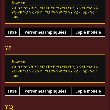
Sommaire
Y0–9
YA
YB
YC
YD
YE
YF
YG
YH
YI
YJ
YK
YL
YM
YN
YO
YP
YQ
YR
YS
YT
YU
YV
YW
YX
YY
YZ
Top
Voir
aussi
Titre
Personnes impliquées
Copie modèle
YP
Sommaire
Y0–9
YA
YB
YC
YD
YE
YF
YG
YH
YI
YJ
YK
YL
YM
YN
YO
YP
YQ
YR
YS
YT
YU
YV
YW
YX
YY
YZ
Top
Voir
aussi
Titre
Personnes impliquées
Copie modèle
YQ