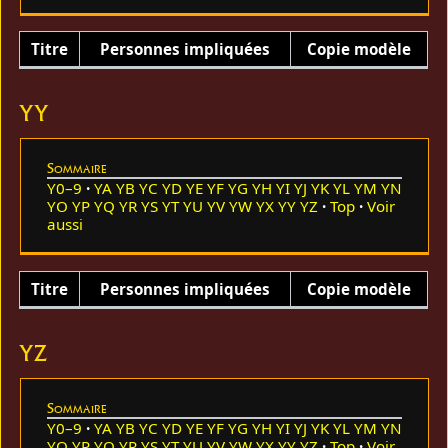
Titre
Personnes impliquées
Copie modèle
YY
Sommaire
Y0–9
YA
YB
YC
YD
YE
YF
YG
YH
YI
YJ
YK
YL
YM
YN
YO
YP
YQ
YR
YS
YT
YU
YV
YW
YX
YY
YZ
Top
Voir
aussi
Titre
Personnes impliquées
Copie modèle
YZ
Sommaire
Y0–9
YA
YB
YC
YD
YE
YF
YG
YH
YI
YJ
YK
YL
YM
YN
YO
YP
YQ
YR
YS
YT
YU
YV
YW
YX
YY
YZ
Top
Voir