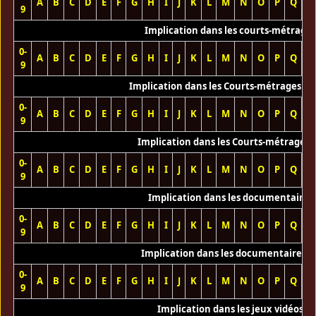
A
B
C
D
E
F
G
H
I
J
K
L
M
N
O
P
Q
R
9
Implication dans les courts-métrage
0-
A
B
C
D
E
F
G
H
I
J
K
L
M
N
O
P
Q
R
9
Implication dans les Courts-métrages vi
0-
A
B
C
D
E
F
G
H
I
J
K
L
M
N
O
P
Q
R
9
Implication dans les Courts-métrages 
0-
A
B
C
D
E
F
G
H
I
J
K
L
M
N
O
P
Q
R
9
Implication dans les documentaires
0-
A
B
C
D
E
F
G
H
I
J
K
L
M
N
O
P
Q
R
9
Implication dans les documentaires T
0-
A
B
C
D
E
F
G
H
I
J
K
L
M
N
O
P
Q
R
9
Implication dans les jeux vidéos