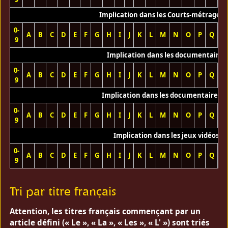
Implication dans les Courts-métrages 
0-
A
B
C
D
E
F
G
H
I
J
K
L
M
N
O
P
Q
R
9
Implication dans les documentaires
0-
A
B
C
D
E
F
G
H
I
J
K
L
M
N
O
P
Q
R
9
Implication dans les documentaires T
0-
A
B
C
D
E
F
G
H
I
J
K
L
M
N
O
P
Q
R
9
Implication dans les jeux vidéos
0-
A
B
C
D
E
F
G
H
I
J
K
L
M
N
O
P
Q
R
9
Tri par titre français
Attention, les titres français commençant par un
article défini (« Le », « La », « Les », « L' ») sont triés