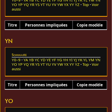
YO
YP
YQ
YR
YS
YT
YU
YV
YW
YX
YY
YZ
Top
Voir
aussi
Titre
Personnes impliquées
Copie modèle
YN
Sommaire
Y0–9
YA
YB
YC
YD
YE
YF
YG
YH
YI
YJ
YK
YL
YM
YN
YO
YP
YQ
YR
YS
YT
YU
YV
YW
YX
YY
YZ
Top
Voir
aussi
Titre
Personnes impliquées
Copie modèle
YO