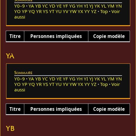
Y0–9
YA
YB
YC
YD
YE
YF
YG
YH
YI
YJ
YK
YL
YM
YN
YO
YP
YQ
YR
YS
YT
YU
YV
YW
YX
YY
YZ
Top
Voir
aussi
Titre
Personnes impliquées
Copie modèle
YA
Sommaire
Y0–9
YA
YB
YC
YD
YE
YF
YG
YH
YI
YJ
YK
YL
YM
YN
YO
YP
YQ
YR
YS
YT
YU
YV
YW
YX
YY
YZ
Top
Voir
aussi
Titre
Personnes impliquées
Copie modèle
YB