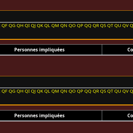
E
QF
QG
QH
QI
QJ
QK
QL
QM
QN
QO
QP
QQ
QR
QS
QT
QU
QV
Personnes impliquées
Co
E
QF
QG
QH
QI
QJ
QK
QL
QM
QN
QO
QP
QQ
QR
QS
QT
QU
QV
Personnes impliquées
Co