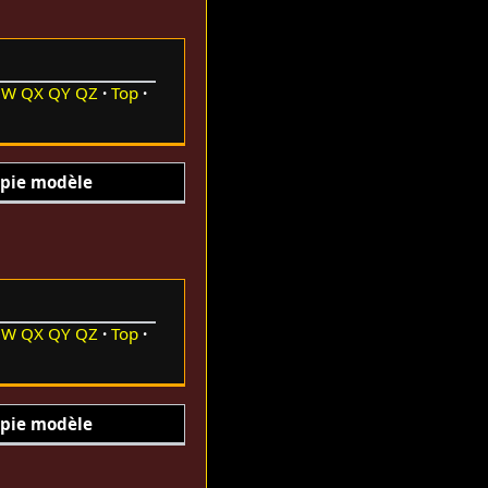
QW
QX
QY
QZ
Top
pie modèle
QW
QX
QY
QZ
Top
pie modèle