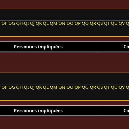
E
QF
QG
QH
QI
QJ
QK
QL
QM
QN
QO
QP
QQ
QR
QS
QT
QU
QV
Personnes impliquées
Co
E
QF
QG
QH
QI
QJ
QK
QL
QM
QN
QO
QP
QQ
QR
QS
QT
QU
QV
Personnes impliquées
Co