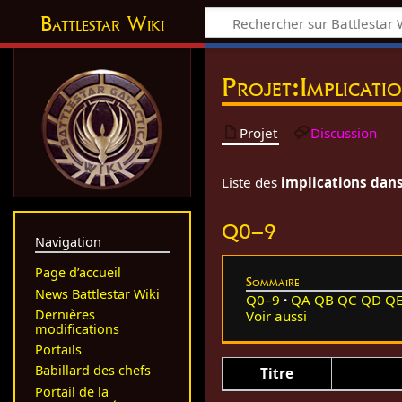
Battlestar Wiki
Projet
:
Implicati
Projet
Discussion
Liste des
implications dans
Q0–9
Navigation
Page d’accueil
Sommaire
News Battlestar Wiki
Q0–9
QA
QB
QC
QD
Q
Dernières
Voir aussi
modifications
Portails
Babillard des chefs
Titre
Portail de la