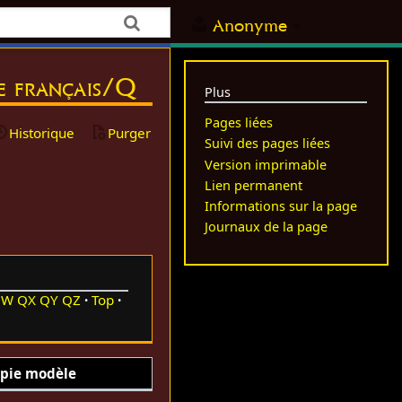
Anonyme
re français/Q
Plus
Pages liées
Historique
Purger
Suivi des pages liées
Version imprimable
Lien permanent
Informations sur la page
Journaux de la page
QW
QX
QY
QZ
Top
pie modèle