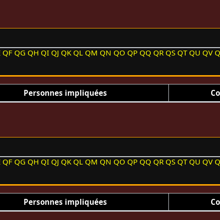
E
QF
QG
QH
QI
QJ
QK
QL
QM
QN
QO
QP
QQ
QR
QS
QT
QU
QV
Personnes impliquées
Co
E
QF
QG
QH
QI
QJ
QK
QL
QM
QN
QO
QP
QQ
QR
QS
QT
QU
QV
Personnes impliquées
Co