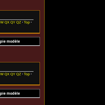
QW
QX
QY
QZ
Top
pie modèle
QW
QX
QY
QZ
Top
pie modèle