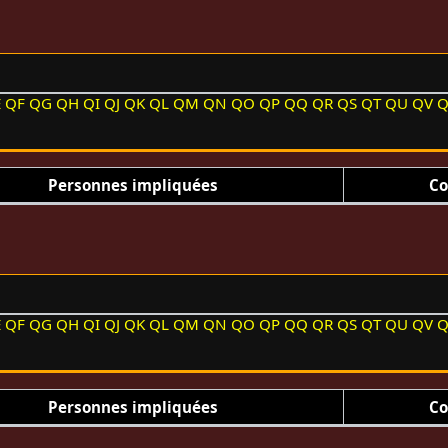
E
QF
QG
QH
QI
QJ
QK
QL
QM
QN
QO
QP
QQ
QR
QS
QT
QU
QV
Personnes impliquées
Co
E
QF
QG
QH
QI
QJ
QK
QL
QM
QN
QO
QP
QQ
QR
QS
QT
QU
QV
Personnes impliquées
Co