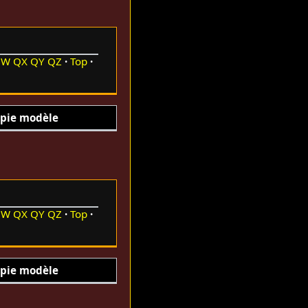
QW
QX
QY
QZ
Top
pie modèle
QW
QX
QY
QZ
Top
pie modèle