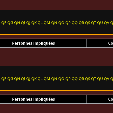
E
QF
QG
QH
QI
QJ
QK
QL
QM
QN
QO
QP
QQ
QR
QS
QT
QU
QV
Personnes impliquées
Co
E
QF
QG
QH
QI
QJ
QK
QL
QM
QN
QO
QP
QQ
QR
QS
QT
QU
QV
Personnes impliquées
Co