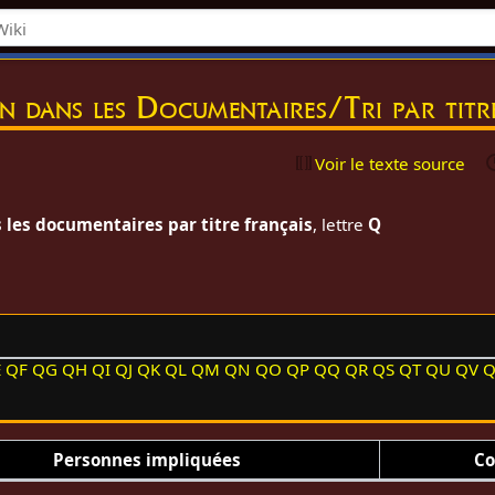
on dans les Documentaires/Tri par tit
Voir le texte source
 les documentaires par titre français
, lettre
Q
E
QF
QG
QH
QI
QJ
QK
QL
QM
QN
QO
QP
QQ
QR
QS
QT
QU
QV
Personnes impliquées
Co