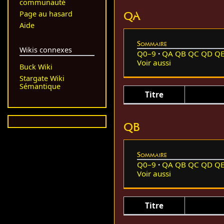
communauté
QA
Page au hasard
Aide
Sommaire
Wikis connexes
Q0–9
QA
QB
QC
QD
Q
Voir aussi
Buck Wiki
Stargate Wiki
Sémantique
Titre
QB
Sommaire
Q0–9
QA
QB
QC
QD
Q
Voir aussi
Titre