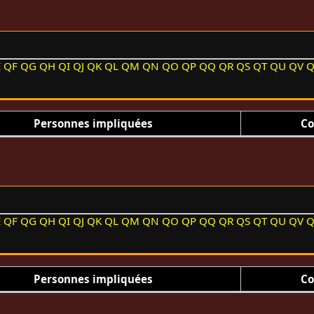
E
QF
QG
QH
QI
QJ
QK
QL
QM
QN
QO
QP
QQ
QR
QS
QT
QU
QV
Personnes impliquées
Co
E
QF
QG
QH
QI
QJ
QK
QL
QM
QN
QO
QP
QQ
QR
QS
QT
QU
QV
Personnes impliquées
Co