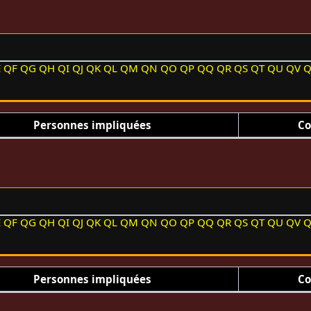
E
QF
QG
QH
QI
QJ
QK
QL
QM
QN
QO
QP
QQ
QR
QS
QT
QU
QV
Personnes impliquées
Co
E
QF
QG
QH
QI
QJ
QK
QL
QM
QN
QO
QP
QQ
QR
QS
QT
QU
QV
Personnes impliquées
Co