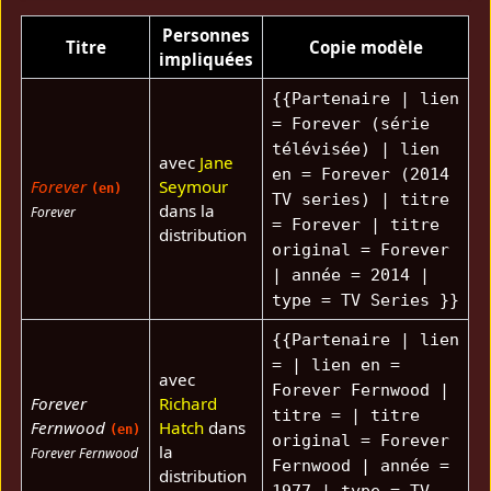
Personnes
Titre
Copie modèle
impliquées
{{Partenaire | lien
= Forever (série
télévisée) | lien
avec
Jane
en = Forever (2014
Forever
Seymour
(en)
TV series) | titre
dans la
Forever
= Forever | titre
distribution
original = Forever
| année = 2014 |
type = TV Series }}
{{Partenaire | lien
= | lien en =
avec
Forever Fernwood |
Forever
Richard
titre = | titre
Fernwood
Hatch
dans
(en)
original = Forever
la
Forever Fernwood
Fernwood | année =
distribution