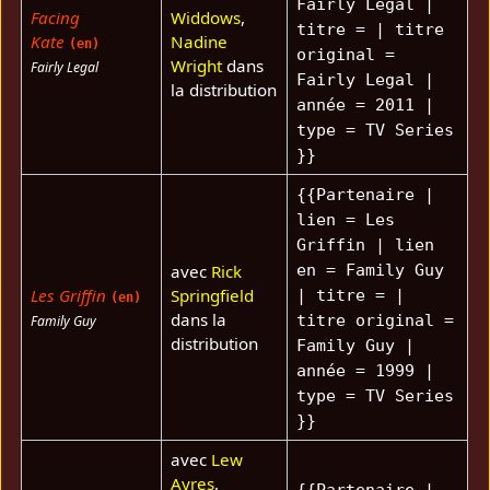
Fairly Legal |
Facing
Widdows
,
titre = | titre
Kate
Nadine
(en)
original =
Wright
dans
Fairly Legal
Fairly Legal |
la distribution
année = 2011 |
type = TV Series
}}
{{Partenaire |
lien = Les
Griffin | lien
avec
Rick
en = Family Guy
Les Griffin
Springfield
| titre = |
(en)
dans la
titre original =
Family Guy
distribution
Family Guy |
année = 1999 |
type = TV Series
}}
avec
Lew
Ayres
,
{{Partenaire |