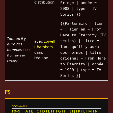
distribution
Fringe | année =
2008 | type = TV
Series }}
{{Partenaire | lien
= | lien en = From
Here to Eternity (TV
Tant qu'il y
avec
Lowell
series) | titre =
aura des
Chambers
Tant qu'il y aura
hommes
(en)
dans
des hommes | titre
From Here to
l'équipe
original = From Here
Eternity
to Eternity | année
= 1980 | type = TV
Series }}
FS
Sommaire
F0–9
FA
FB
FC
FD
FE
FF
FG
FH
FI
FJ
FK
FL
FM
FN