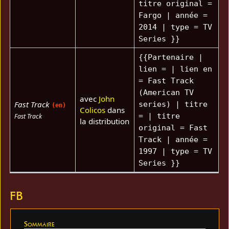
titre original =
Fargo | année =
2014 | type = TV
Series }}
{{Partenaire |
lien = | lien en
= Fast Track
(American TV
avec
John
Fast Track
series) | titre
(en)
Colicos
dans
= | titre
Fast Track
la distribution
original = Fast
Track | année =
1997 | type = TV
Series }}
FB
Sommaire