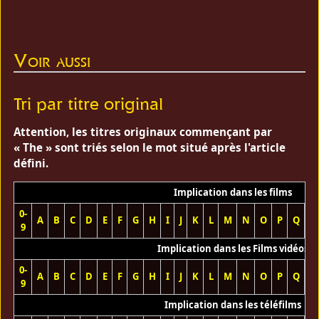
Voir aussi
Tri par titre original
Attention, les titres originaux commençant par
« The » sont triés selon le mot situé après l'article
défini.
Implication dans les films
0-
A
B
C
D
E
F
G
H
I
J
K
L
M
N
O
P
Q
R
9
Implication dans les Films vidéos
0-
A
B
C
D
E
F
G
H
I
J
K
L
M
N
O
P
Q
R
9
Implication dans les téléfilms