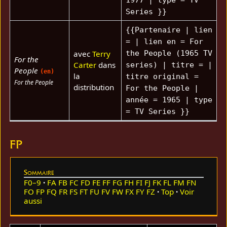
1977 | type = TV
Series }}
{{Partenaire | lien
= | lien en = For
avec
Terry
the People (1965 TV
For the
Carter
dans
series) | titre = |
People
(en)
la
titre original =
For the People
distribution
For the People |
année = 1965 | type
= TV Series }}
FP
Sommaire
F0–9
FA
FB
FC
FD
FE
FF
FG
FH
FI
FJ
FK
FL
FM
FN
FO
FP
FQ
FR
FS
FT
FU
FV
FW
FX
FY
FZ
Top
Voir
aussi