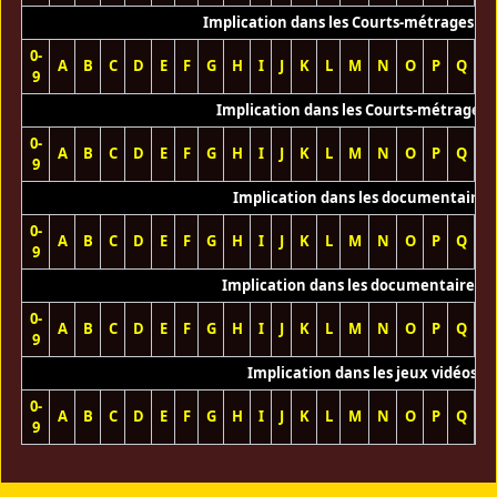
Implication dans les Courts-métrages vi
0-
A
B
C
D
E
F
G
H
I
J
K
L
M
N
O
P
Q
R
9
Implication dans les Courts-métrages 
0-
A
B
C
D
E
F
G
H
I
J
K
L
M
N
O
P
Q
R
9
Implication dans les documentaires
0-
A
B
C
D
E
F
G
H
I
J
K
L
M
N
O
P
Q
R
9
Implication dans les documentaires T
0-
A
B
C
D
E
F
G
H
I
J
K
L
M
N
O
P
Q
R
9
Implication dans les jeux vidéos
0-
A
B
C
D
E
F
G
H
I
J
K
L
M
N
O
P
Q
R
9