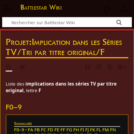
Battlestar Wiki
Projet
:
Implication dans les Séries
TV/Tri par titre original/F
Liste des
implications dans les séries TV par titre
original
, lettre
F
F0–9
Sommaire
F0–9
FA
FB
FC
FD
FE
FF
FG
FH
FI
FJ
FK
FL
FM
FN