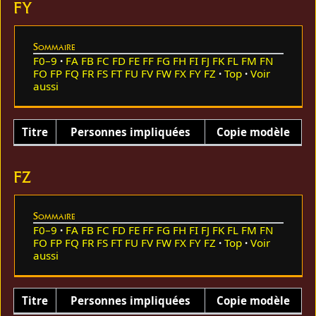
FY
Sommaire
F0–9
FA
FB
FC
FD
FE
FF
FG
FH
FI
FJ
FK
FL
FM
FN
FO
FP
FQ
FR
FS
FT
FU
FV
FW
FX
FY
FZ
Top
Voir
aussi
Titre
Personnes impliquées
Copie modèle
FZ
Sommaire
F0–9
FA
FB
FC
FD
FE
FF
FG
FH
FI
FJ
FK
FL
FM
FN
FO
FP
FQ
FR
FS
FT
FU
FV
FW
FX
FY
FZ
Top
Voir
aussi
Titre
Personnes impliquées
Copie modèle