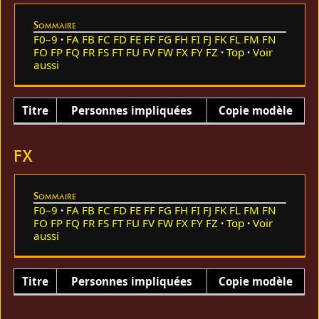
Sommaire
F0–9
FA
FB
FC
FD
FE
FF
FG
FH
FI
FJ
FK
FL
FM
FN
FO
FP
FQ
FR
FS
FT
FU
FV
FW
FX
FY
FZ
Top
Voir
aussi
Titre
Personnes impliquées
Copie modèle
FX
Sommaire
F0–9
FA
FB
FC
FD
FE
FF
FG
FH
FI
FJ
FK
FL
FM
FN
FO
FP
FQ
FR
FS
FT
FU
FV
FW
FX
FY
FZ
Top
Voir
aussi
Titre
Personnes impliquées
Copie modèle