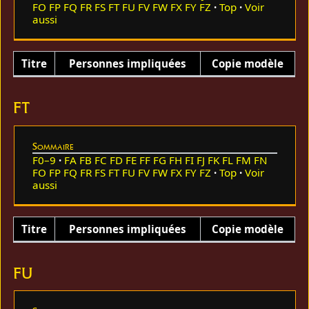
FO
FP
FQ
FR
FS
FT
FU
FV
FW
FX
FY
FZ
Top
Voir
aussi
Titre
Personnes impliquées
Copie modèle
FT
Sommaire
F0–9
FA
FB
FC
FD
FE
FF
FG
FH
FI
FJ
FK
FL
FM
FN
FO
FP
FQ
FR
FS
FT
FU
FV
FW
FX
FY
FZ
Top
Voir
aussi
Titre
Personnes impliquées
Copie modèle
FU