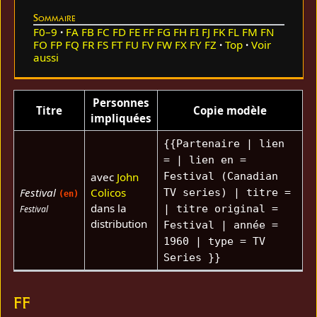
Sommaire
F0–9
FA
FB
FC
FD
FE
FF
FG
FH
FI
FJ
FK
FL
FM
FN
FO
FP
FQ
FR
FS
FT
FU
FV
FW
FX
FY
FZ
Top
Voir
aussi
Personnes
Titre
Copie modèle
impliquées
{{Partenaire | lien
= | lien en =
avec
John
Festival (Canadian
Festival
Colicos
TV series) | titre =
(en)
dans la
| titre original =
Festival
distribution
Festival | année =
1960 | type = TV
Series }}
FF