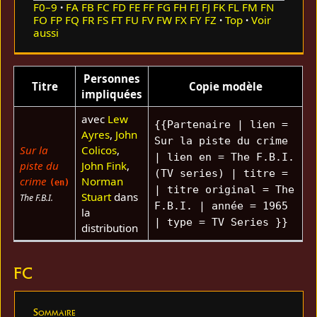
F0–9
FA
FB
FC
FD
FE
FF
FG
FH
FI
FJ
FK
FL
FM
FN
FO
FP
FQ
FR
FS
FT
FU
FV
FW
FX
FY
FZ
Top
Voir
aussi
Personnes
Titre
Copie modèle
impliquées
avec
Lew
{{Partenaire | lien =
Ayres
,
John
Sur la piste du crime
Sur la
Colicos
,
| lien en = The F.B.I.
piste du
John Fink
,
(TV series) | titre =
crime
Norman
(en)
| titre original = The
Stuart
dans
The F.B.I.
F.B.I. | année = 1965
la
| type = TV Series }}
distribution
FC
Sommaire