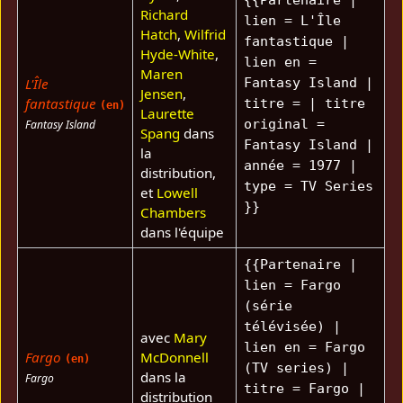
Richard
lien = L'Île
Hatch
,
Wilfrid
fantastique |
Hyde-White
,
lien en =
Maren
L'Île
Fantasy Island |
Jensen
,
fantastique
titre = | titre
(en)
Laurette
original =
Fantasy Island
Spang
dans
Fantasy Island |
la
année = 1977 |
distribution,
type = TV Series
et
Lowell
}}
Chambers
dans l'équipe
{{Partenaire |
lien = Fargo
(série
télévisée) |
avec
Mary
lien en = Fargo
Fargo
McDonnell
(en)
(TV series) |
dans la
Fargo
titre = Fargo |
distribution