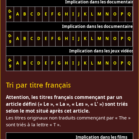
Implication dans les documentaires
0-
A
B
C
D
E
F
G
H
I
J
K
L
M
N
O
P
Q
R
9
Implication dans les documentaires T
0-
A
B
C
D
E
F
G
H
I
J
K
L
M
N
O
P
Q
R
9
Implication dans les jeux vidéos
0-
A
B
C
D
E
F
G
H
I
J
K
L
M
N
O
P
Q
R
9
Tri par titre français
Attention, les titres français commençant par un
article défini (« Le », « La », « Les », « L' ») sont triés
selon le mot situé après cet article.
Les titres originaux non traduits commençant par « The »
sont triés à la lettre « T ».
Implication dans les films