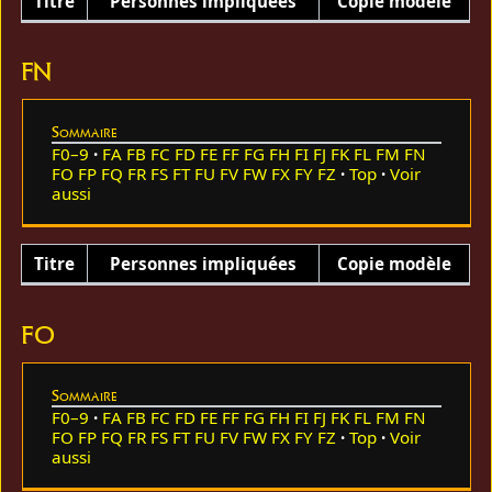
Titre
Personnes impliquées
Copie modèle
FN
Sommaire
F0–9
FA
FB
FC
FD
FE
FF
FG
FH
FI
FJ
FK
FL
FM
FN
FO
FP
FQ
FR
FS
FT
FU
FV
FW
FX
FY
FZ
Top
Voir
aussi
Titre
Personnes impliquées
Copie modèle
FO
Sommaire
F0–9
FA
FB
FC
FD
FE
FF
FG
FH
FI
FJ
FK
FL
FM
FN
FO
FP
FQ
FR
FS
FT
FU
FV
FW
FX
FY
FZ
Top
Voir
aussi