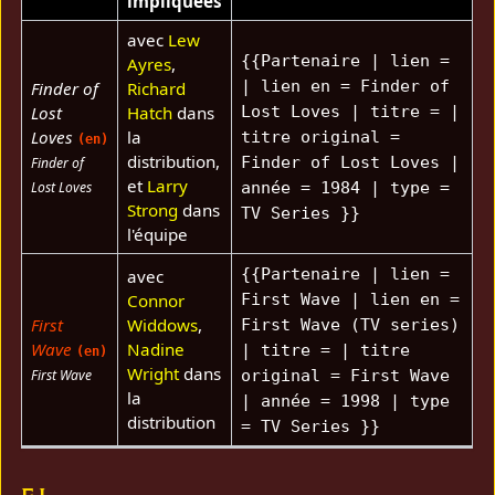
impliquées
avec
Lew
{{Partenaire | lien =
Ayres
,
| lien en = Finder of
Finder of
Richard
Lost
Hatch
dans
Lost Loves | titre = |
Loves
la
titre original =
(en)
distribution,
Finder of Lost Loves |
Finder of
et
Larry
Lost Loves
année = 1984 | type =
Strong
dans
TV Series }}
l'équipe
{{Partenaire | lien =
avec
Connor
First Wave | lien en =
First
Widdows
,
First Wave (TV series)
Wave
Nadine
| titre = | titre
(en)
Wright
dans
First Wave
original = First Wave
la
| année = 1998 | type
distribution
= TV Series }}