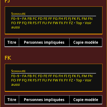
FJ
Sommaire
F0–9
FA
FB
FC
FD
FE
FF
FG
FH
FI
FJ
FK
FL
FM
FN
FO
FP
FQ
FR
FS
FT
FU
FV
FW
FX
FY
FZ
Top
Voir
aussi
Titre
Personnes impliquées
Copie modèle
FK
Sommaire
F0–9
FA
FB
FC
FD
FE
FF
FG
FH
FI
FJ
FK
FL
FM
FN
FO
FP
FQ
FR
FS
FT
FU
FV
FW
FX
FY
FZ
Top
Voir
aussi
Titre
Personnes impliquées
Copie modèle