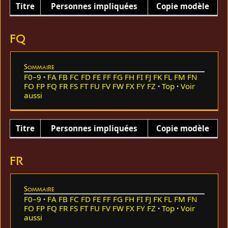
Titre
Personnes impliquées
Copie modèle
FQ
Sommaire
F0–9
FA
FB
FC
FD
FE
FF
FG
FH
FI
FJ
FK
FL
FM
FN
FO
FP
FQ
FR
FS
FT
FU
FV
FW
FX
FY
FZ
Top
Voir
aussi
Titre
Personnes impliquées
Copie modèle
FR
Sommaire
F0–9
FA
FB
FC
FD
FE
FF
FG
FH
FI
FJ
FK
FL
FM
FN
FO
FP
FQ
FR
FS
FT
FU
FV
FW
FX
FY
FZ
Top
Voir
aussi