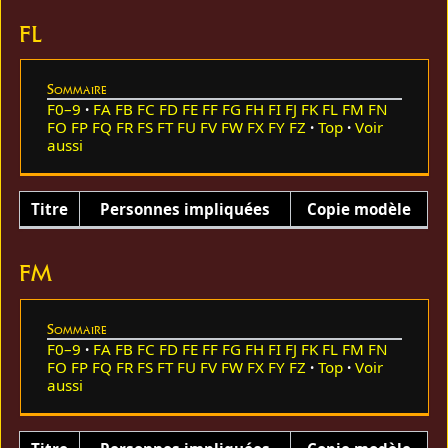
FL
Sommaire
F0–9
FA
FB
FC
FD
FE
FF
FG
FH
FI
FJ
FK
FL
FM
FN
FO
FP
FQ
FR
FS
FT
FU
FV
FW
FX
FY
FZ
Top
Voir
aussi
Titre
Personnes impliquées
Copie modèle
FM
Sommaire
F0–9
FA
FB
FC
FD
FE
FF
FG
FH
FI
FJ
FK
FL
FM
FN
FO
FP
FQ
FR
FS
FT
FU
FV
FW
FX
FY
FZ
Top
Voir
aussi