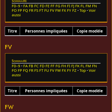
Sommaire
F0–9
FA
FB
FC
FD
FE
FF
FG
FH
FI
FJ
FK
FL
FM
FN
FO
FP
FQ
FR
FS
FT
FU
FV
FW
FX
FY
FZ
Top
Voir
aussi
Titre
Personnes impliquées
Copie modèle
FV
Sommaire
F0–9
FA
FB
FC
FD
FE
FF
FG
FH
FI
FJ
FK
FL
FM
FN
FO
FP
FQ
FR
FS
FT
FU
FV
FW
FX
FY
FZ
Top
Voir
aussi
Titre
Personnes impliquées
Copie modèle
FW