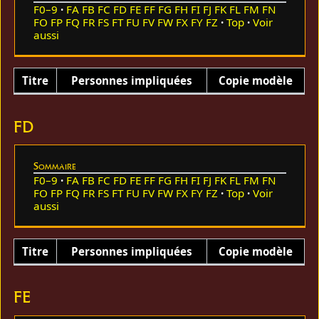
F0–9
FA
FB
FC
FD
FE
FF
FG
FH
FI
FJ
FK
FL
FM
FN
FO
FP
FQ
FR
FS
FT
FU
FV
FW
FX
FY
FZ
Top
Voir
aussi
Titre
Personnes impliquées
Copie modèle
FD
Sommaire
F0–9
FA
FB
FC
FD
FE
FF
FG
FH
FI
FJ
FK
FL
FM
FN
FO
FP
FQ
FR
FS
FT
FU
FV
FW
FX
FY
FZ
Top
Voir
aussi
Titre
Personnes impliquées
Copie modèle
FE