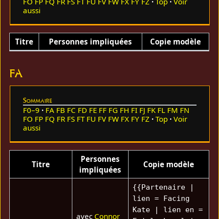
FO
FP
FQ
FR
FS
FT
FU
FV
FW
FX
FY
FZ
Top
Voir
aussi
Titre
Personnes impliquées
Copie modèle
FA
Sommaire
F0–9
FA
FB
FC
FD
FE
FF
FG
FH
FI
FJ
FK
FL
FM
FN
FO
FP
FQ
FR
FS
FT
FU
FV
FW
FX
FY
FZ
Top
Voir
aussi
Personnes
Titre
Copie modèle
impliquées
{{Partenaire |
lien = Facing
Kate | lien en =
avec
Connor