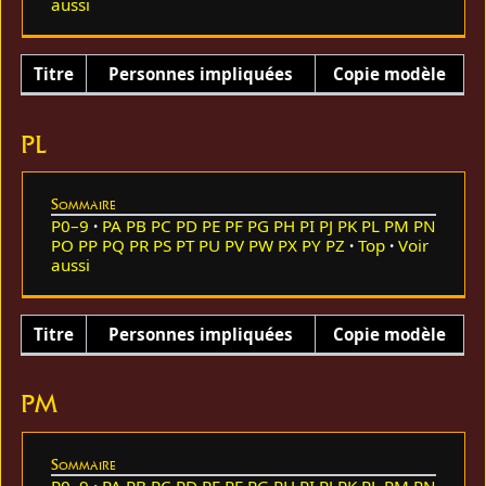
aussi
Titre
Personnes impliquées
Copie modèle
PL
Sommaire
P0–9
PA
PB
PC
PD
PE
PF
PG
PH
PI
PJ
PK
PL
PM
PN
PO
PP
PQ
PR
PS
PT
PU
PV
PW
PX
PY
PZ
Top
Voir
aussi
Titre
Personnes impliquées
Copie modèle
PM
Sommaire
P0–9
PA
PB
PC
PD
PE
PF
PG
PH
PI
PJ
PK
PL
PM
PN