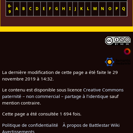
0-
A
B
C
D
E
F
G
H
I
J
K
L
M
N
O
P
Q
R
9
La dernière modification de cette page a été faite le 29
novembre 2019 à 14:32.
Le contenu est disponible sous licence
Creative Commons
paternité – non commercial – partage à l’identique
sauf
mention contraire.
Cette page a été consultée 1 694 fois.
Politique de confidentialité
À propos de Battlestar Wiki
Avertissements