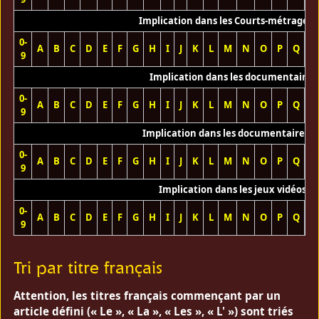
Implication dans les Courts-métrages 
0-
A
B
C
D
E
F
G
H
I
J
K
L
M
N
O
P
Q
R
9
Implication dans les documentaires
0-
A
B
C
D
E
F
G
H
I
J
K
L
M
N
O
P
Q
R
9
Implication dans les documentaires T
0-
A
B
C
D
E
F
G
H
I
J
K
L
M
N
O
P
Q
R
9
Implication dans les jeux vidéos
0-
A
B
C
D
E
F
G
H
I
J
K
L
M
N
O
P
Q
R
9
Tri par titre français
Attention, les titres français commençant par un
article défini (« Le », « La », « Les », « L' ») sont triés