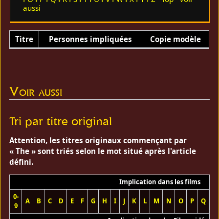
aussi
Titre
Personnes impliquées
Copie modèle
Voir aussi
Tri par titre original
Attention, les titres originaux commençant par
« The » sont triés selon le mot situé après l'article
défini.
Implication dans les films
0-
A
B
C
D
E
F
G
H
I
J
K
L
M
N
O
P
Q
R
9