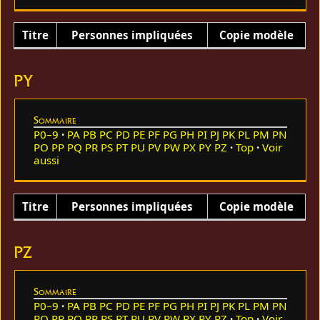
Titre
Personnes impliquées
Copie modèle
PY
Sommaire
P0–9
PA
PB
PC
PD
PE
PF
PG
PH
PI
PJ
PK
PL
PM
PN
PO
PP
PQ
PR
PS
PT
PU
PV
PW
PX
PY
PZ
Top
Voir
aussi
Titre
Personnes impliquées
Copie modèle
PZ
Sommaire
P0–9
PA
PB
PC
PD
PE
PF
PG
PH
PI
PJ
PK
PL
PM
PN
PO
PP
PQ
PR
PS
PT
PU
PV
PW
PX
PY
PZ
Top
Voir