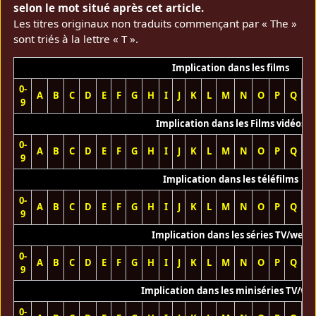
selon le mot situé après cet article.
Les titres originaux non traduits commençant par « The »
sont triés à la lettre « T ».
Implication dans les films
0-
A
B
C
D
E
F
G
H
I
J
K
L
M
N
O
P
Q
R
9
Implication dans les Films vidéos
0-
A
B
C
D
E
F
G
H
I
J
K
L
M
N
O
P
Q
R
9
Implication dans les téléfilms
0-
A
B
C
D
E
F
G
H
I
J
K
L
M
N
O
P
Q
R
9
Implication dans les séries TV/web
0-
A
B
C
D
E
F
G
H
I
J
K
L
M
N
O
P
Q
R
9
Implication dans les miniséries TV/we
0-