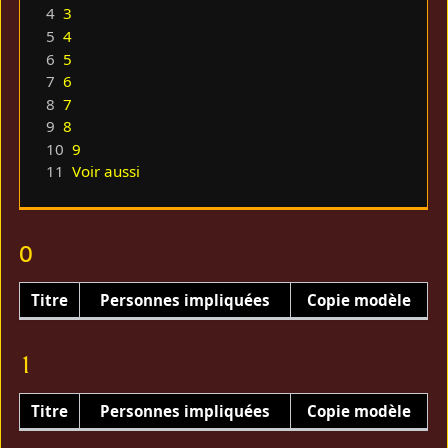
4
3
5
4
6
5
7
6
8
7
9
8
10
9
11
Voir aussi
0
Titre
Personnes impliquées
Copie modèle
1
Titre
Personnes impliquées
Copie modèle