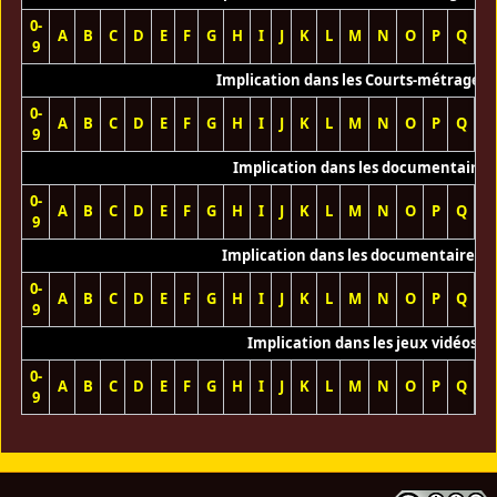
0-
A
B
C
D
E
F
G
H
I
J
K
L
M
N
O
P
Q
R
9
Implication dans les Courts-métrages 
0-
A
B
C
D
E
F
G
H
I
J
K
L
M
N
O
P
Q
R
9
Implication dans les documentaires
0-
A
B
C
D
E
F
G
H
I
J
K
L
M
N
O
P
Q
R
9
Implication dans les documentaires T
0-
A
B
C
D
E
F
G
H
I
J
K
L
M
N
O
P
Q
R
9
Implication dans les jeux vidéos
0-
A
B
C
D
E
F
G
H
I
J
K
L
M
N
O
P
Q
R
9