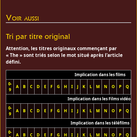
Voir aussi
Tri par titre original
Attention, les titres originaux commençant par
« The » sont triés selon le mot situé après l'article
défini.
Implication dans les films
0-
A
B
C
D
E
F
G
H
I
J
K
L
M
N
O
P
Q
R
9
Implication dans les Films vidéos
0-
A
B
C
D
E
F
G
H
I
J
K
L
M
N
O
P
Q
R
9
Implication dans les téléfilms
0-
A
B
C
D
E
F
G
H
I
J
K
L
M
N
O
P
Q
R