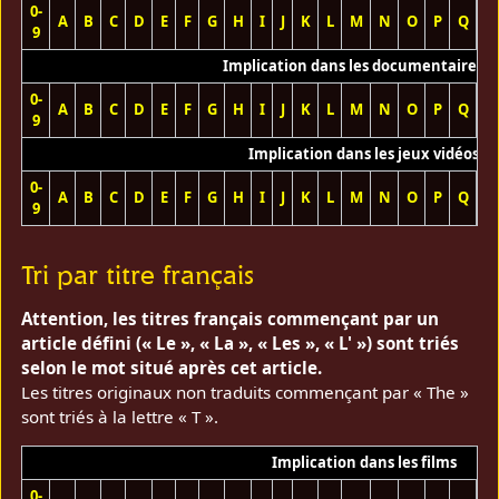
0-
A
B
C
D
E
F
G
H
I
J
K
L
M
N
O
P
Q
R
9
Implication dans les documentaires T
0-
A
B
C
D
E
F
G
H
I
J
K
L
M
N
O
P
Q
R
9
Implication dans les jeux vidéos
0-
A
B
C
D
E
F
G
H
I
J
K
L
M
N
O
P
Q
R
9
Tri par titre français
Attention, les titres français commençant par un
article défini (« Le », « La », « Les », « L' ») sont triés
selon le mot situé après cet article.
Les titres originaux non traduits commençant par « The »
sont triés à la lettre « T ».
Implication dans les films
0-