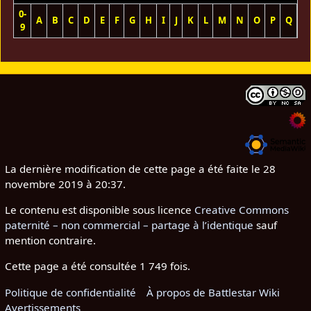
0-
A
B
C
D
E
F
G
H
I
J
K
L
M
N
O
P
Q
R
9
La dernière modification de cette page a été faite le 28
novembre 2019 à 20:37.
Le contenu est disponible sous licence
Creative Commons
paternité – non commercial – partage à l’identique
sauf
mention contraire.
Cette page a été consultée 1 749 fois.
Politique de confidentialité
À propos de Battlestar Wiki
Avertissements