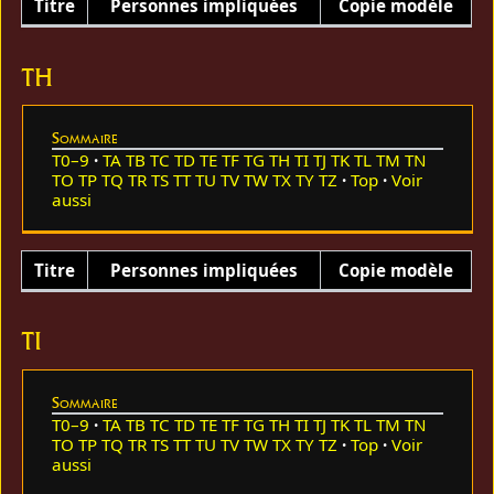
Titre
Personnes impliquées
Copie modèle
TH
Sommaire
T0–9
TA
TB
TC
TD
TE
TF
TG
TH
TI
TJ
TK
TL
TM
TN
TO
TP
TQ
TR
TS
TT
TU
TV
TW
TX
TY
TZ
Top
Voir
aussi
Titre
Personnes impliquées
Copie modèle
TI
Sommaire
T0–9
TA
TB
TC
TD
TE
TF
TG
TH
TI
TJ
TK
TL
TM
TN
TO
TP
TQ
TR
TS
TT
TU
TV
TW
TX
TY
TZ
Top
Voir
aussi