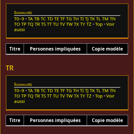
Sommaire
T0–9
TA
TB
TC
TD
TE
TF
TG
TH
TI
TJ
TK
TL
TM
TN
TO
TP
TQ
TR
TS
TT
TU
TV
TW
TX
TY
TZ
Top
Voir
aussi
Titre
Personnes impliquées
Copie modèle
TR
Sommaire
T0–9
TA
TB
TC
TD
TE
TF
TG
TH
TI
TJ
TK
TL
TM
TN
TO
TP
TQ
TR
TS
TT
TU
TV
TW
TX
TY
TZ
Top
Voir
aussi
Titre
Personnes impliquées
Copie modèle