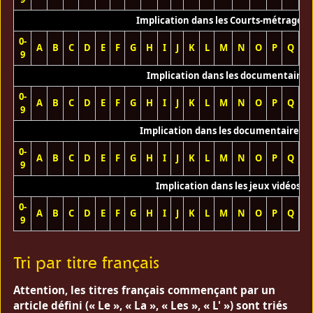
Implication dans les Courts-métrages 
0-
A
B
C
D
E
F
G
H
I
J
K
L
M
N
O
P
Q
R
9
Implication dans les documentaires
0-
A
B
C
D
E
F
G
H
I
J
K
L
M
N
O
P
Q
R
9
Implication dans les documentaires T
0-
A
B
C
D
E
F
G
H
I
J
K
L
M
N
O
P
Q
R
9
Implication dans les jeux vidéos
0-
A
B
C
D
E
F
G
H
I
J
K
L
M
N
O
P
Q
R
9
Tri par titre français
Attention, les titres français commençant par un
article défini (« Le », « La », « Les », « L' ») sont triés