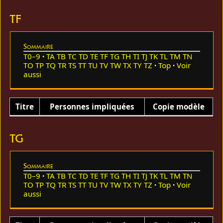
TF
Sommaire
T0–9
TA
TB
TC
TD
TE
TF
TG
TH
TI
TJ
TK
TL
TM
TN
TO
TP
TQ
TR
TS
TT
TU
TV
TW
TX
TY
TZ
Top
Voir
aussi
Titre
Personnes impliquées
Copie modèle
TG
Sommaire
T0–9
TA
TB
TC
TD
TE
TF
TG
TH
TI
TJ
TK
TL
TM
TN
TO
TP
TQ
TR
TS
TT
TU
TV
TW
TX
TY
TZ
Top
Voir
aussi