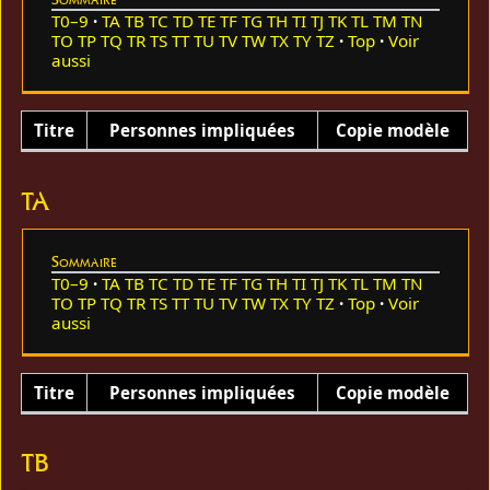
T0–9
TA
TB
TC
TD
TE
TF
TG
TH
TI
TJ
TK
TL
TM
TN
TO
TP
TQ
TR
TS
TT
TU
TV
TW
TX
TY
TZ
Top
Voir
aussi
Titre
Personnes impliquées
Copie modèle
TA
Sommaire
T0–9
TA
TB
TC
TD
TE
TF
TG
TH
TI
TJ
TK
TL
TM
TN
TO
TP
TQ
TR
TS
TT
TU
TV
TW
TX
TY
TZ
Top
Voir
aussi
Titre
Personnes impliquées
Copie modèle
TB