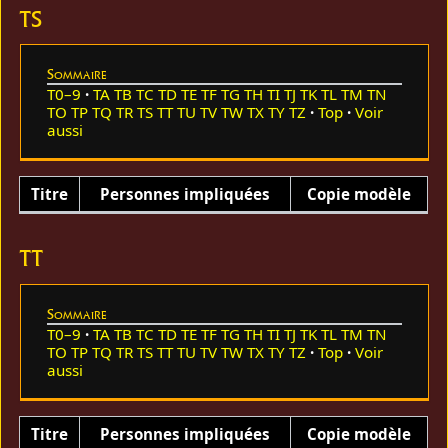
TS
Sommaire
T0–9
TA
TB
TC
TD
TE
TF
TG
TH
TI
TJ
TK
TL
TM
TN
TO
TP
TQ
TR
TS
TT
TU
TV
TW
TX
TY
TZ
Top
Voir
aussi
Titre
Personnes impliquées
Copie modèle
TT
Sommaire
T0–9
TA
TB
TC
TD
TE
TF
TG
TH
TI
TJ
TK
TL
TM
TN
TO
TP
TQ
TR
TS
TT
TU
TV
TW
TX
TY
TZ
Top
Voir
aussi
Titre
Personnes impliquées
Copie modèle