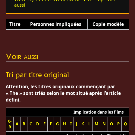
aussi
Titre
Personnes impliquées
Copie modèle
Voir aussi
Tri par titre original
Attention, les titres originaux commençant par
« The » sont triés selon le mot situé après l'article
défini.
Implication dans les films
0-
A
B
C
D
E
F
G
H
I
J
K
L
M
N
O
P
Q
R
9