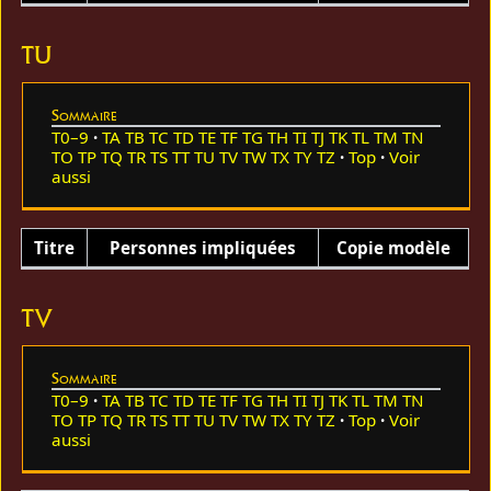
TU
Sommaire
T0–9
TA
TB
TC
TD
TE
TF
TG
TH
TI
TJ
TK
TL
TM
TN
TO
TP
TQ
TR
TS
TT
TU
TV
TW
TX
TY
TZ
Top
Voir
aussi
Titre
Personnes impliquées
Copie modèle
TV
Sommaire
T0–9
TA
TB
TC
TD
TE
TF
TG
TH
TI
TJ
TK
TL
TM
TN
TO
TP
TQ
TR
TS
TT
TU
TV
TW
TX
TY
TZ
Top
Voir
aussi