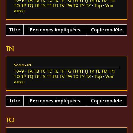
TO
TP
TQ
TR
TS
TT
TU
TV
TW
TX
TY
TZ
Top
Voir
aussi
Titre
Personnes impliquées
Copie modèle
TN
Sommaire
T0–9
TA
TB
TC
TD
TE
TF
TG
TH
TI
TJ
TK
TL
TM
TN
TO
TP
TQ
TR
TS
TT
TU
TV
TW
TX
TY
TZ
Top
Voir
aussi
Titre
Personnes impliquées
Copie modèle
TO