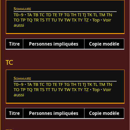
Sommaire
T0–9
TA
TB
TC
TD
TE
TF
TG
TH
TI
TJ
TK
TL
TM
TN
TO
TP
TQ
TR
TS
TT
TU
TV
TW
TX
TY
TZ
Top
Voir
aussi
Titre
Personnes impliquées
Copie modèle
TC
Sommaire
T0–9
TA
TB
TC
TD
TE
TF
TG
TH
TI
TJ
TK
TL
TM
TN
TO
TP
TQ
TR
TS
TT
TU
TV
TW
TX
TY
TZ
Top
Voir
aussi
Titre
Personnes impliquées
Copie modèle