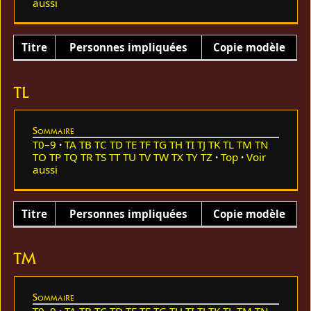
aussi
Titre
Personnes impliquées
Copie modèle
TL
Sommaire
T0–9
TA
TB
TC
TD
TE
TF
TG
TH
TI
TJ
TK
TL
TM
TN
TO
TP
TQ
TR
TS
TT
TU
TV
TW
TX
TY
TZ
Top
Voir
aussi
Titre
Personnes impliquées
Copie modèle
TM
Sommaire
T0–9
TA
TB
TC
TD
TE
TF
TG
TH
TI
TJ
TK
TL
TM
TN