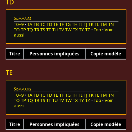
TD
Sommaire
T0–9
TA
TB
TC
TD
TE
TF
TG
TH
TI
TJ
TK
TL
TM
TN
TO
TP
TQ
TR
TS
TT
TU
TV
TW
TX
TY
TZ
Top
Voir
aussi
Titre
Personnes impliquées
Copie modèle
TE
Sommaire
T0–9
TA
TB
TC
TD
TE
TF
TG
TH
TI
TJ
TK
TL
TM
TN
TO
TP
TQ
TR
TS
TT
TU
TV
TW
TX
TY
TZ
Top
Voir
aussi
Titre
Personnes impliquées
Copie modèle