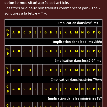
selon le mot situé après cet article.
Les titres originaux non traduits commençant par « The »
sont triés à la lettre « T ».
Implication dans les films
0-
A
B
C
D
E
F
G
H
I
J
K
L
M
N
O
P
Q
R
9
Implication dans les Films vidéos
0-
A
B
C
D
E
F
G
H
I
J
K
L
M
N
O
P
Q
R
9
Implication dans les téléfilms
0-
A
B
C
D
E
F
G
H
I
J
K
L
M
N
O
P
Q
R
9
Implication dans les séries TV/web
0-
A
B
C
D
E
F
G
H
I
J
K
L
M
N
O
P
Q
R
9
Implication dans les miniséries TV/we
0-