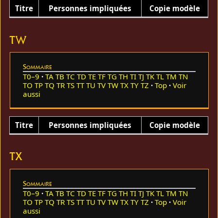
Titre
Personnes impliquées
Copie modèle
TW
Sommaire
T0–9
TA
TB
TC
TD
TE
TF
TG
TH
TI
TJ
TK
TL
TM
TN
TO
TP
TQ
TR
TS
TT
TU
TV
TW
TX
TY
TZ
Top
Voir
aussi
Titre
Personnes impliquées
Copie modèle
TX
Sommaire
T0–9
TA
TB
TC
TD
TE
TF
TG
TH
TI
TJ
TK
TL
TM
TN
TO
TP
TQ
TR
TS
TT
TU
TV
TW
TX
TY
TZ
Top
Voir
aussi