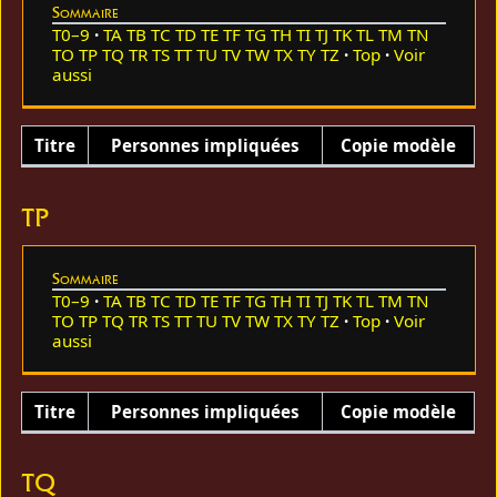
Sommaire
T0–9
TA
TB
TC
TD
TE
TF
TG
TH
TI
TJ
TK
TL
TM
TN
TO
TP
TQ
TR
TS
TT
TU
TV
TW
TX
TY
TZ
Top
Voir
aussi
Titre
Personnes impliquées
Copie modèle
TP
Sommaire
T0–9
TA
TB
TC
TD
TE
TF
TG
TH
TI
TJ
TK
TL
TM
TN
TO
TP
TQ
TR
TS
TT
TU
TV
TW
TX
TY
TZ
Top
Voir
aussi
Titre
Personnes impliquées
Copie modèle
TQ