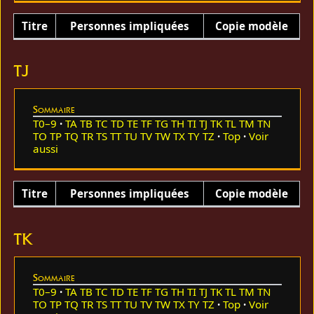
Titre
Personnes impliquées
Copie modèle
TJ
Sommaire
T0–9
TA
TB
TC
TD
TE
TF
TG
TH
TI
TJ
TK
TL
TM
TN
TO
TP
TQ
TR
TS
TT
TU
TV
TW
TX
TY
TZ
Top
Voir
aussi
Titre
Personnes impliquées
Copie modèle
TK
Sommaire
T0–9
TA
TB
TC
TD
TE
TF
TG
TH
TI
TJ
TK
TL
TM
TN
TO
TP
TQ
TR
TS
TT
TU
TV
TW
TX
TY
TZ
Top
Voir