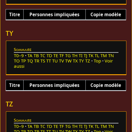
Titre
Personnes impliquées
Copie modèle
TY
Sommaire
T0–9
TA
TB
TC
TD
TE
TF
TG
TH
TI
TJ
TK
TL
TM
TN
TO
TP
TQ
TR
TS
TT
TU
TV
TW
TX
TY
TZ
Top
Voir
aussi
Titre
Personnes impliquées
Copie modèle
TZ
Sommaire
T0–9
TA
TB
TC
TD
TE
TF
TG
TH
TI
TJ
TK
TL
TM
TN
TO
TP
TQ
TR
TS
TT
TU
TV
TW
TX
TY
TZ
Top
Voir