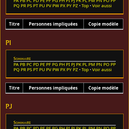
PA
PB
PC
PD
PE
PF
PG
PH
PI
PJ
PK
PL
PM
PN
PO
PP
PQ
PR
PS
PT
PU
PV
PW
PX
PY
PZ
Top
Voir aussi
Titre
Personnes impliquées
Copie modèle
PI
Sommaire
PA
PB
PC
PD
PE
PF
PG
PH
PI
PJ
PK
PL
PM
PN
PO
PP
PQ
PR
PS
PT
PU
PV
PW
PX
PY
PZ
Top
Voir aussi
Titre
Personnes impliquées
Copie modèle
PJ
Sommaire
PA
PB
PC
PD
PE
PF
PG
PH
PI
PJ
PK
PL
PM
PN
PO
PP