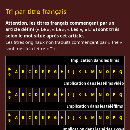
Tri par titre français
Attention, les titres français commençant par un
article défini (« Le », « La », « Les », « L' ») sont triés
selon le mot situé après cet article.
Les titres originaux non traduits commençant par « The »
sont triés à la lettre « T ».
Implication dans les films
0-
A
B
C
D
E
F
G
H
I
J
K
L
M
N
O
P
Q
R
9
Implication dans les Films vidéos
0-
A
B
C
D
E
F
G
H
I
J
K
L
M
N
O
P
Q
R
9
Implication dans les téléfilms
0-
A
B
C
D
E
F
G
H
I
J
K
L
M
N
O
P
Q
R
9
Implication dans les séries TV/web