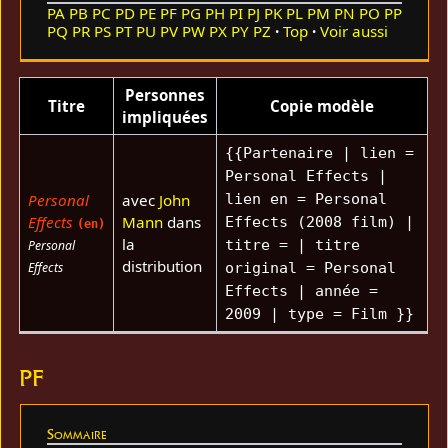
PA
PB
PC
PD
PE
PF
PG
PH
PI
PJ
PK
PL
PM
PN
PO
PP
PQ
PR
PS
PT
PU
PV
PW
PX
PY
PZ
Top
Voir aussi
Personnes
Titre
Copie modèle
impliquées
{{Partenaire | lien =
Personal Effects |
Personal
avec
John
lien en = Personal
Effects
Mann
dans
Effects (2008 film) |
(en)
la
titre = | titre
Personal
distribution
Effects
original = Personal
Effects | année =
2009 | type = Film }}
PF
Sommaire