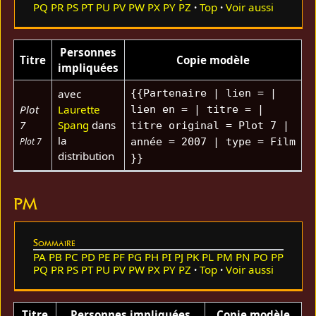
PQ
PR
PS
PT
PU
PV
PW
PX
PY
PZ
Top
Voir aussi
Personnes
Titre
Copie modèle
impliquées
avec
{{Partenaire | lien = |
Plot
Laurette
lien en = | titre = |
7
Spang
dans
titre original = Plot 7 |
la
Plot 7
année = 2007 | type = Film
distribution
}}
PM
Sommaire
PA
PB
PC
PD
PE
PF
PG
PH
PI
PJ
PK
PL
PM
PN
PO
PP
PQ
PR
PS
PT
PU
PV
PW
PX
PY
PZ
Top
Voir aussi
Titre
Personnes impliquées
Copie modèle