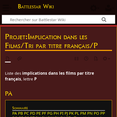
Battlestar Wiki
Projet
:
Implication dans les
Films/Tri par titre français/P
Liste des
implications dans les films par titre
français
, lettre
P
PA
Sommaire
PA
PB
PC
PD
PE
PF
PG
PH
PI
PJ
PK
PL
PM
PN
PO
PP