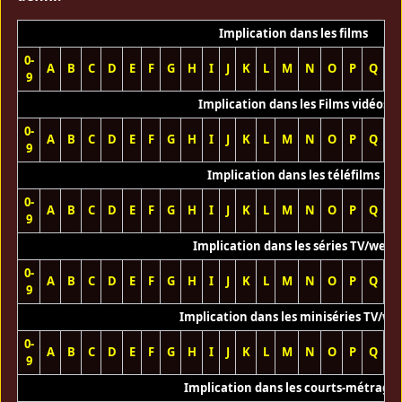
Implication dans les films
0-
A
B
C
D
E
F
G
H
I
J
K
L
M
N
O
P
Q
R
9
Implication dans les Films vidéos
0-
A
B
C
D
E
F
G
H
I
J
K
L
M
N
O
P
Q
R
9
Implication dans les téléfilms
0-
A
B
C
D
E
F
G
H
I
J
K
L
M
N
O
P
Q
R
9
Implication dans les séries TV/web
0-
A
B
C
D
E
F
G
H
I
J
K
L
M
N
O
P
Q
R
9
Implication dans les miniséries TV/we
0-
A
B
C
D
E
F
G
H
I
J
K
L
M
N
O
P
Q
R
9
Implication dans les courts-métrage