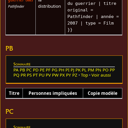
(en)
du guerrier | titre
distribution
Pathfinder
original =
Pathfinder | année =
2007 | type = Film
}}
PB
Sommaire
PA
PB
PC
PD
PE
PF
PG
PH
PI
PJ
PK
PL
PM
PN
PO
PP
PQ
PR
PS
PT
PU
PV
PW
PX
PY
PZ
Top
Voir aussi
Titre
Personnes impliquées
Copie modèle
PC
Sommaire