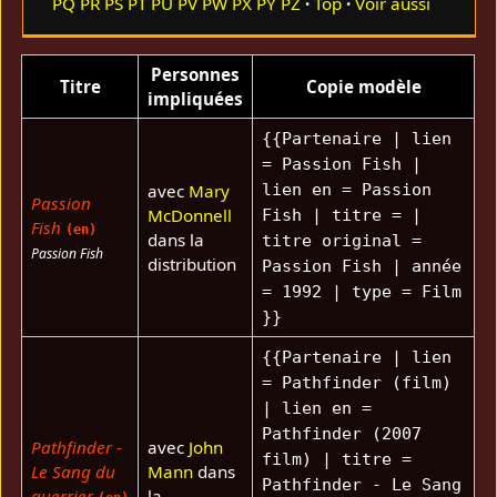
PQ
PR
PS
PT
PU
PV
PW
PX
PY
PZ
Top
Voir aussi
Personnes
Titre
Copie modèle
impliquées
{{Partenaire | lien
= Passion Fish |
avec
Mary
lien en = Passion
Passion
McDonnell
Fish | titre = |
Fish
(en)
dans la
titre original =
Passion Fish
distribution
Passion Fish | année
= 1992 | type = Film
}}
{{Partenaire | lien
= Pathfinder (film)
| lien en =
Pathfinder (2007
Pathfinder -
avec
John
film) | titre =
Le Sang du
Mann
dans
Pathfinder - Le Sang
guerrier
la