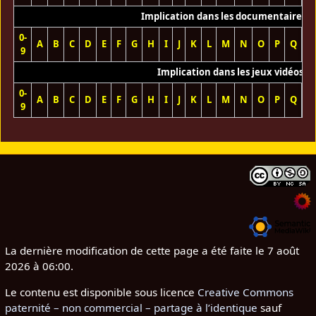
Implication dans les documentaires T
0-
A
B
C
D
E
F
G
H
I
J
K
L
M
N
O
P
Q
R
9
Implication dans les jeux vidéos
0-
A
B
C
D
E
F
G
H
I
J
K
L
M
N
O
P
Q
R
9
La dernière modification de cette page a été faite le 7 août
2026 à 06:00.
Le contenu est disponible sous licence
Creative Commons
paternité – non commercial – partage à l’identique
sauf