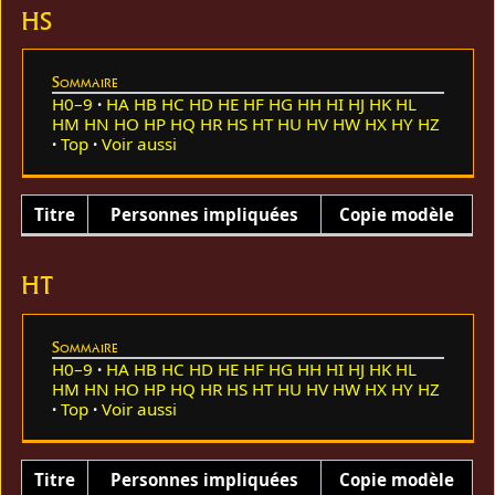
HS
Sommaire
H0–9
HA
HB
HC
HD
HE
HF
HG
HH
HI
HJ
HK
HL
HM
HN
HO
HP
HQ
HR
HS
HT
HU
HV
HW
HX
HY
HZ
Top
Voir aussi
Titre
Personnes impliquées
Copie modèle
HT
Sommaire
H0–9
HA
HB
HC
HD
HE
HF
HG
HH
HI
HJ
HK
HL
HM
HN
HO
HP
HQ
HR
HS
HT
HU
HV
HW
HX
HY
HZ
Top
Voir aussi
Titre
Personnes impliquées
Copie modèle