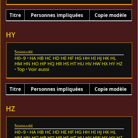
Titre
Personnes impliquées
Copie modèle
HY
Sommaire
H0–9
HA
HB
HC
HD
HE
HF
HG
HH
HI
HJ
HK
HL
HM
HN
HO
HP
HQ
HR
HS
HT
HU
HV
HW
HX
HY
HZ
Top
Voir aussi
Titre
Personnes impliquées
Copie modèle
HZ
Sommaire
H0–9
HA
HB
HC
HD
HE
HF
HG
HH
HI
HJ
HK
HL
HM
HN
HO
HP
HQ
HR
HS
HT
HU
HV
HW
HX
HY
HZ