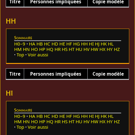
Titre
Personnes impliquées
Copie modèle
HH
Sommaire
H0–9
HA
HB
HC
HD
HE
HF
HG
HH
HI
HJ
HK
HL
HM
HN
HO
HP
HQ
HR
HS
HT
HU
HV
HW
HX
HY
HZ
Top
Voir aussi
Titre
Personnes impliquées
Copie modèle
HI
Sommaire
H0–9
HA
HB
HC
HD
HE
HF
HG
HH
HI
HJ
HK
HL
HM
HN
HO
HP
HQ
HR
HS
HT
HU
HV
HW
HX
HY
HZ
Top
Voir aussi