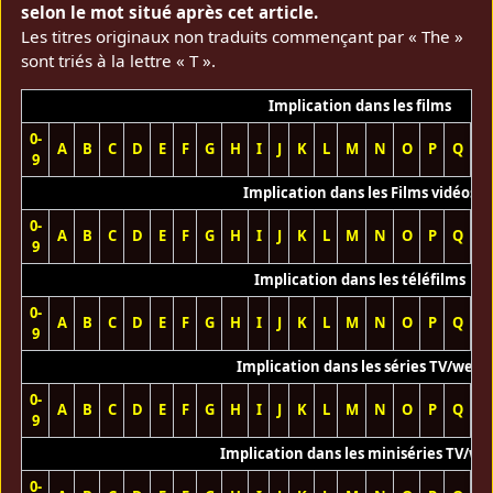
selon le mot situé après cet article.
Les titres originaux non traduits commençant par « The »
sont triés à la lettre « T ».
Implication dans les films
0-
A
B
C
D
E
F
G
H
I
J
K
L
M
N
O
P
Q
R
9
Implication dans les Films vidéos
0-
A
B
C
D
E
F
G
H
I
J
K
L
M
N
O
P
Q
R
9
Implication dans les téléfilms
0-
A
B
C
D
E
F
G
H
I
J
K
L
M
N
O
P
Q
R
9
Implication dans les séries TV/web
0-
A
B
C
D
E
F
G
H
I
J
K
L
M
N
O
P
Q
R
9
Implication dans les miniséries TV/we
0-