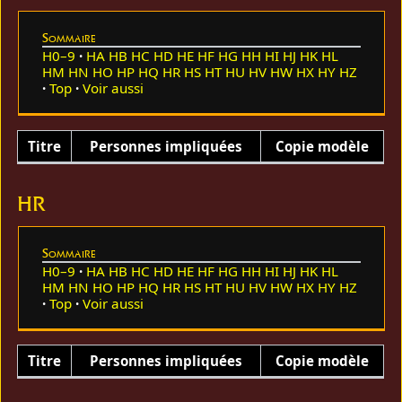
Sommaire
H0–9
HA
HB
HC
HD
HE
HF
HG
HH
HI
HJ
HK
HL
HM
HN
HO
HP
HQ
HR
HS
HT
HU
HV
HW
HX
HY
HZ
Top
Voir aussi
Titre
Personnes impliquées
Copie modèle
HR
Sommaire
H0–9
HA
HB
HC
HD
HE
HF
HG
HH
HI
HJ
HK
HL
HM
HN
HO
HP
HQ
HR
HS
HT
HU
HV
HW
HX
HY
HZ
Top
Voir aussi
Titre
Personnes impliquées
Copie modèle