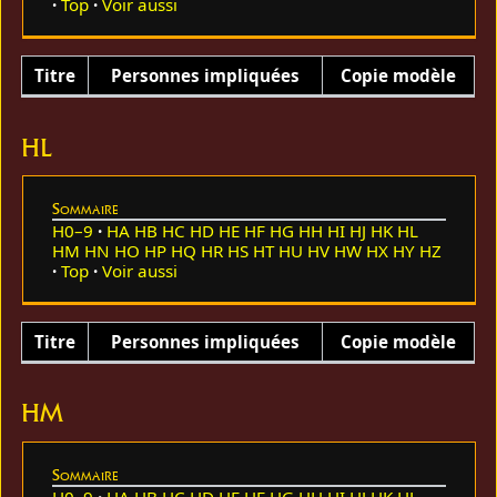
Top
Voir aussi
Titre
Personnes impliquées
Copie modèle
HL
Sommaire
H0–9
HA
HB
HC
HD
HE
HF
HG
HH
HI
HJ
HK
HL
HM
HN
HO
HP
HQ
HR
HS
HT
HU
HV
HW
HX
HY
HZ
Top
Voir aussi
Titre
Personnes impliquées
Copie modèle
HM
Sommaire
H0–9
HA
HB
HC
HD
HE
HF
HG
HH
HI
HJ
HK
HL