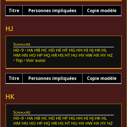
Titre
Personnes impliquées
Copie modèle
HJ
Sommaire
H0–9
HA
HB
HC
HD
HE
HF
HG
HH
HI
HJ
HK
HL
HM
HN
HO
HP
HQ
HR
HS
HT
HU
HV
HW
HX
HY
HZ
Top
Voir aussi
Titre
Personnes impliquées
Copie modèle
HK
Sommaire
H0–9
HA
HB
HC
HD
HE
HF
HG
HH
HI
HJ
HK
HL
HM
HN
HO
HP
HQ
HR
HS
HT
HU
HV
HW
HX
HY
HZ