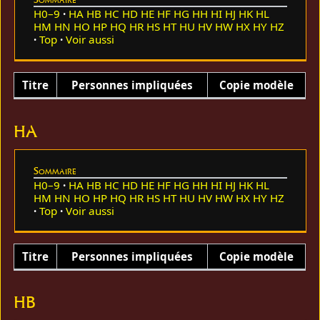
H0–9
HA
HB
HC
HD
HE
HF
HG
HH
HI
HJ
HK
HL
HM
HN
HO
HP
HQ
HR
HS
HT
HU
HV
HW
HX
HY
HZ
Top
Voir aussi
Titre
Personnes impliquées
Copie modèle
HA
Sommaire
H0–9
HA
HB
HC
HD
HE
HF
HG
HH
HI
HJ
HK
HL
HM
HN
HO
HP
HQ
HR
HS
HT
HU
HV
HW
HX
HY
HZ
Top
Voir aussi
Titre
Personnes impliquées
Copie modèle
HB