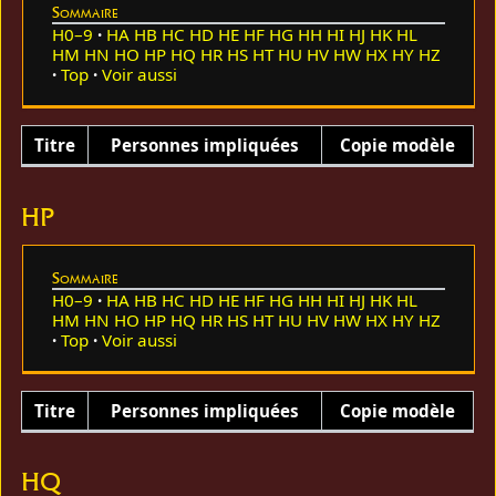
Sommaire
H0–9
HA
HB
HC
HD
HE
HF
HG
HH
HI
HJ
HK
HL
HM
HN
HO
HP
HQ
HR
HS
HT
HU
HV
HW
HX
HY
HZ
Top
Voir aussi
Titre
Personnes impliquées
Copie modèle
HP
Sommaire
H0–9
HA
HB
HC
HD
HE
HF
HG
HH
HI
HJ
HK
HL
HM
HN
HO
HP
HQ
HR
HS
HT
HU
HV
HW
HX
HY
HZ
Top
Voir aussi
Titre
Personnes impliquées
Copie modèle
HQ