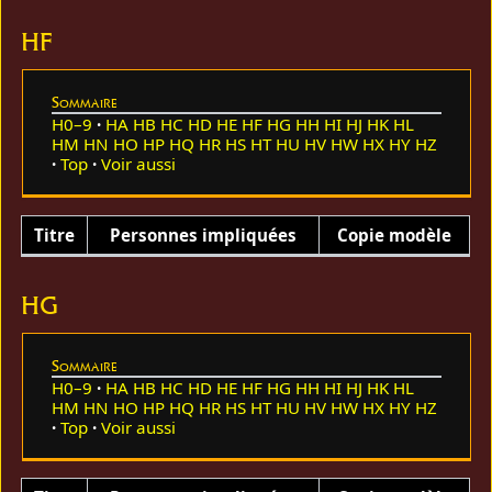
HF
Sommaire
H0–9
HA
HB
HC
HD
HE
HF
HG
HH
HI
HJ
HK
HL
HM
HN
HO
HP
HQ
HR
HS
HT
HU
HV
HW
HX
HY
HZ
Top
Voir aussi
Titre
Personnes impliquées
Copie modèle
HG
Sommaire
H0–9
HA
HB
HC
HD
HE
HF
HG
HH
HI
HJ
HK
HL
HM
HN
HO
HP
HQ
HR
HS
HT
HU
HV
HW
HX
HY
HZ
Top
Voir aussi