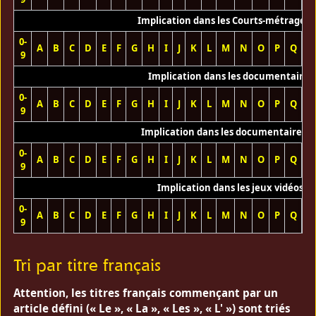
Implication dans les Courts-métrages 
0-
A
B
C
D
E
F
G
H
I
J
K
L
M
N
O
P
Q
R
9
Implication dans les documentaires
0-
A
B
C
D
E
F
G
H
I
J
K
L
M
N
O
P
Q
R
9
Implication dans les documentaires T
0-
A
B
C
D
E
F
G
H
I
J
K
L
M
N
O
P
Q
R
9
Implication dans les jeux vidéos
0-
A
B
C
D
E
F
G
H
I
J
K
L
M
N
O
P
Q
R
9
Tri par titre français
Attention, les titres français commençant par un
article défini (« Le », « La », « Les », « L' ») sont triés