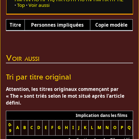
Top
Voir aussi
Titre
Personnes impliquées
Copie modèle
Voir aussi
Tri par titre original
Attention, les titres originaux commençant par
« The » sont triés selon le mot situé après l'article
défini.
Implication dans les films
0-
A
B
C
D
E
F
G
H
I
J
K
L
M
N
O
P
Q
R
9