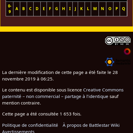
0-
A
B
C
D
E
F
G
H
I
J
K
L
M
N
O
P
Q
R
9
La dernière modification de cette page a été faite le 28
novembre 2019 à 06:25.
Le contenu est disponible sous licence
Creative Commons
paternité – non commercial – partage à l’identique
sauf
mention contraire.
Cette page a été consultée 1 653 fois.
Politique de confidentialité
À propos de Battlestar Wiki
Avertissements