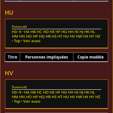
HU
Sommaire
H0–9
HA
HB
HC
HD
HE
HF
HG
HH
HI
HJ
HK
HL
HM
HN
HO
HP
HQ
HR
HS
HT
HU
HV
HW
HX
HY
HZ
Top
Voir aussi
Titre
Personnes impliquées
Copie modèle
HV
Sommaire
H0–9
HA
HB
HC
HD
HE
HF
HG
HH
HI
HJ
HK
HL
HM
HN
HO
HP
HQ
HR
HS
HT
HU
HV
HW
HX
HY
HZ
Top
Voir aussi