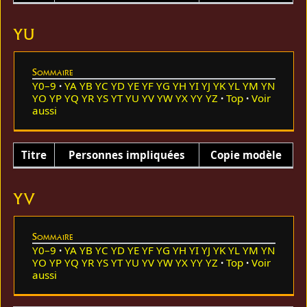
YU
Sommaire
Y0–9
YA
YB
YC
YD
YE
YF
YG
YH
YI
YJ
YK
YL
YM
YN
YO
YP
YQ
YR
YS
YT
YU
YV
YW
YX
YY
YZ
Top
Voir
aussi
Titre
Personnes impliquées
Copie modèle
YV
Sommaire
Y0–9
YA
YB
YC
YD
YE
YF
YG
YH
YI
YJ
YK
YL
YM
YN
YO
YP
YQ
YR
YS
YT
YU
YV
YW
YX
YY
YZ
Top
Voir
aussi