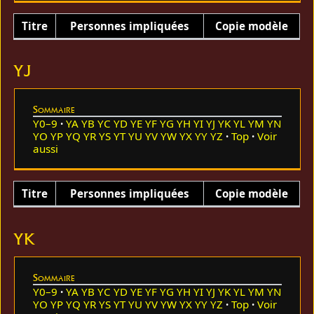
Titre
Personnes impliquées
Copie modèle
YJ
Sommaire
Y0–9
YA
YB
YC
YD
YE
YF
YG
YH
YI
YJ
YK
YL
YM
YN
YO
YP
YQ
YR
YS
YT
YU
YV
YW
YX
YY
YZ
Top
Voir
aussi
Titre
Personnes impliquées
Copie modèle
YK
Sommaire
Y0–9
YA
YB
YC
YD
YE
YF
YG
YH
YI
YJ
YK
YL
YM
YN
YO
YP
YQ
YR
YS
YT
YU
YV
YW
YX
YY
YZ
Top
Voir