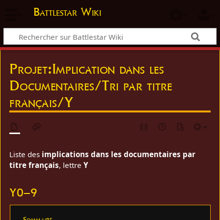
Battlestar Wiki
Projet
:
Implication dans les
Documentaires/Tri par titre
français/Y
Liste des
implications dans les documentaires par
titre français
, lettre
Y
Y0–9
Sommaire