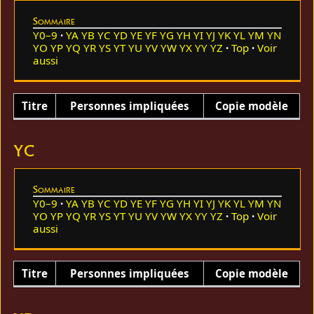
Sommaire
Y0–9
YA
YB
YC
YD
YE
YF
YG
YH
YI
YJ
YK
YL
YM
YN
YO
YP
YQ
YR
YS
YT
YU
YV
YW
YX
YY
YZ
Top
Voir
aussi
Titre
Personnes impliquées
Copie modèle
YC
Sommaire
Y0–9
YA
YB
YC
YD
YE
YF
YG
YH
YI
YJ
YK
YL
YM
YN
YO
YP
YQ
YR
YS
YT
YU
YV
YW
YX
YY
YZ
Top
Voir
aussi
Titre
Personnes impliquées
Copie modèle