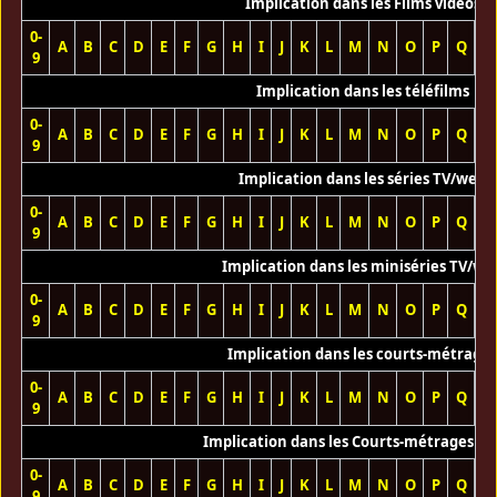
Implication dans les Films vidéos
0-
A
B
C
D
E
F
G
H
I
J
K
L
M
N
O
P
Q
R
9
Implication dans les téléfilms
0-
A
B
C
D
E
F
G
H
I
J
K
L
M
N
O
P
Q
R
9
Implication dans les séries TV/web
0-
A
B
C
D
E
F
G
H
I
J
K
L
M
N
O
P
Q
R
9
Implication dans les miniséries TV/we
0-
A
B
C
D
E
F
G
H
I
J
K
L
M
N
O
P
Q
R
9
Implication dans les courts-métrage
0-
A
B
C
D
E
F
G
H
I
J
K
L
M
N
O
P
Q
R
9
Implication dans les Courts-métrages vi
0-
A
B
C
D
E
F
G
H
I
J
K
L
M
N
O
P
Q
R
9