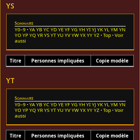
YS
Sommaire
Y0–9
YA
YB
YC
YD
YE
YF
YG
YH
YI
YJ
YK
YL
YM
YN
YO
YP
YQ
YR
YS
YT
YU
YV
YW
YX
YY
YZ
Top
Voir
aussi
Titre
Personnes impliquées
Copie modèle
YT
Sommaire
Y0–9
YA
YB
YC
YD
YE
YF
YG
YH
YI
YJ
YK
YL
YM
YN
YO
YP
YQ
YR
YS
YT
YU
YV
YW
YX
YY
YZ
Top
Voir
aussi
Titre
Personnes impliquées
Copie modèle