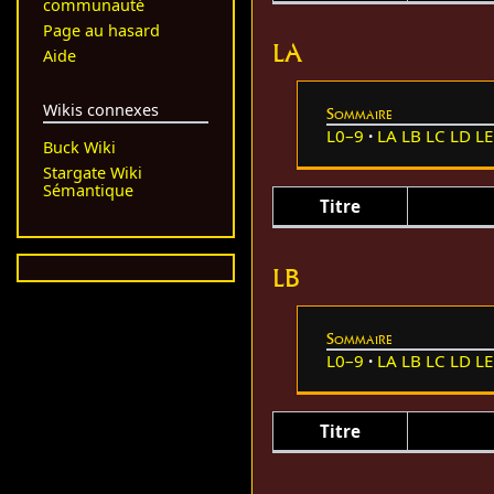
communauté
Page au hasard
LA
Aide
Wikis connexes
Sommaire
L0–9
LA
LB
LC
LD
LE
Buck Wiki
Stargate Wiki
Sémantique
Titre
LB
Sommaire
L0–9
LA
LB
LC
LD
LE
Titre