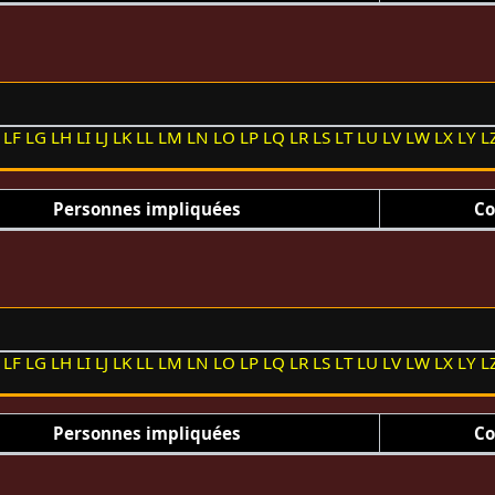
LF
LG
LH
LI
LJ
LK
LL
LM
LN
LO
LP
LQ
LR
LS
LT
LU
LV
LW
LX
LY
L
Personnes impliquées
Co
LF
LG
LH
LI
LJ
LK
LL
LM
LN
LO
LP
LQ
LR
LS
LT
LU
LV
LW
LX
LY
L
Personnes impliquées
Co