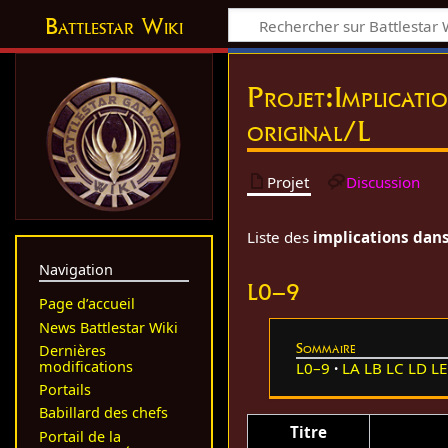
Battlestar Wiki
Projet
:
Implicati
original/L
Projet
Discussion
Liste des
implications dans
Navigation
L0–9
Page d’accueil
News Battlestar Wiki
Sommaire
Dernières
modifications
L0–9
LA
LB
LC
LD
LE
Portails
Babillard des chefs
Titre
Portail de la