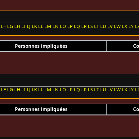
LF
LG
LH
LI
LJ
LK
LL
LM
LN
LO
LP
LQ
LR
LS
LT
LU
LV
LW
LX
LY
L
Personnes impliquées
Co
LF
LG
LH
LI
LJ
LK
LL
LM
LN
LO
LP
LQ
LR
LS
LT
LU
LV
LW
LX
LY
L
Personnes impliquées
Co