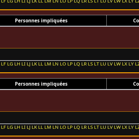
LF
LG
LH
LI
LJ
LK
LL
LM
LN
LO
LP
LQ
LR
LS
LT
LU
LV
LW
LX
LY
L
Personnes impliquées
Co
LF
LG
LH
LI
LJ
LK
LL
LM
LN
LO
LP
LQ
LR
LS
LT
LU
LV
LW
LX
LY
L
Personnes impliquées
Co
LF
LG
LH
LI
LJ
LK
LL
LM
LN
LO
LP
LQ
LR
LS
LT
LU
LV
LW
LX
LY
L