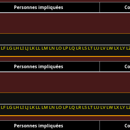
Personnes impliquées
Co
LF
LG
LH
LI
LJ
LK
LL
LM
LN
LO
LP
LQ
LR
LS
LT
LU
LV
LW
LX
LY
L
Personnes impliquées
Co
LF
LG
LH
LI
LJ
LK
LL
LM
LN
LO
LP
LQ
LR
LS
LT
LU
LV
LW
LX
LY
L
Personnes impliquées
Co