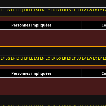
LF
LG
LH
LI
LJ
LK
LL
LM
LN
LO
LP
LQ
LR
LS
LT
LU
LV
LW
LX
LY
L
Personnes impliquées
Co
LF
LG
LH
LI
LJ
LK
LL
LM
LN
LO
LP
LQ
LR
LS
LT
LU
LV
LW
LX
LY
L
Personnes impliquées
Co