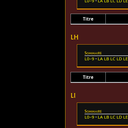
L0–9
LA
LB
LC
LD
LE
Titre
LH
Sommaire
L0–9
LA
LB
LC
LD
LE
Titre
LI
Sommaire
L0–9
LA
LB
LC
LD
LE