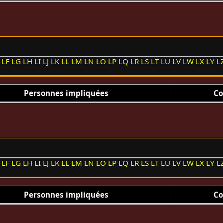
LF
LG
LH
LI
LJ
LK
LL
LM
LN
LO
LP
LQ
LR
LS
LT
LU
LV
LW
LX
LY
L
Personnes impliquées
Co
LF
LG
LH
LI
LJ
LK
LL
LM
LN
LO
LP
LQ
LR
LS
LT
LU
LV
LW
LX
LY
L
Personnes impliquées
Co