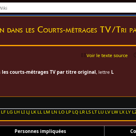
on dans les Courts-métrages TV/Tri pa
Voir le texte source
 les courts-métrages TV par titre original
, lettre
L
LF
LG
LH
LI
LJ
LK
LL
LM
LN
LO
LP
LQ
LR
LS
LT
LU
LV
LW
LX
LY
L
Personnes impliquées
Co