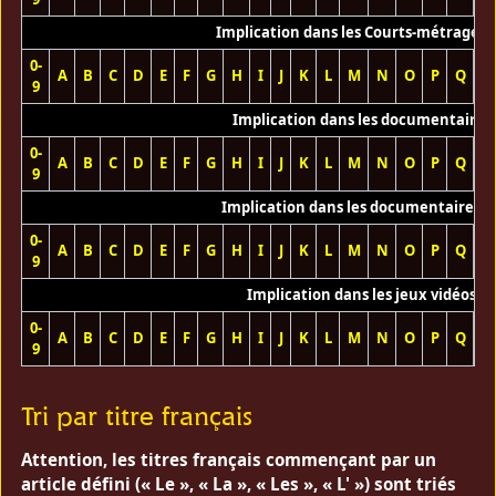
Implication dans les Courts-métrages 
0-
A
B
C
D
E
F
G
H
I
J
K
L
M
N
O
P
Q
R
9
Implication dans les documentaires
0-
A
B
C
D
E
F
G
H
I
J
K
L
M
N
O
P
Q
R
9
Implication dans les documentaires T
0-
A
B
C
D
E
F
G
H
I
J
K
L
M
N
O
P
Q
R
9
Implication dans les jeux vidéos
0-
A
B
C
D
E
F
G
H
I
J
K
L
M
N
O
P
Q
R
9
Tri par titre français
Attention, les titres français commençant par un
article défini (« Le », « La », « Les », « L' ») sont triés