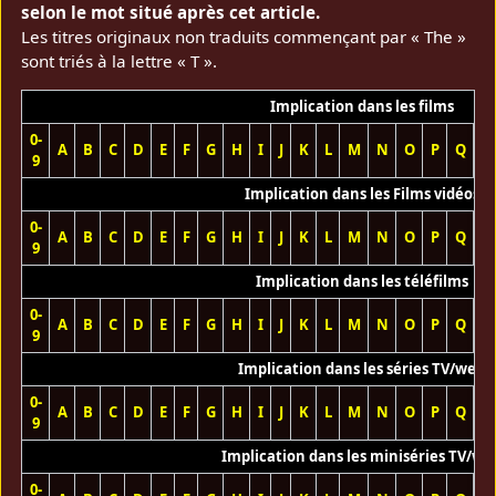
selon le mot situé après cet article.
Les titres originaux non traduits commençant par « The »
sont triés à la lettre « T ».
Implication dans les films
0-
A
B
C
D
E
F
G
H
I
J
K
L
M
N
O
P
Q
R
9
Implication dans les Films vidéos
0-
A
B
C
D
E
F
G
H
I
J
K
L
M
N
O
P
Q
R
9
Implication dans les téléfilms
0-
A
B
C
D
E
F
G
H
I
J
K
L
M
N
O
P
Q
R
9
Implication dans les séries TV/web
0-
A
B
C
D
E
F
G
H
I
J
K
L
M
N
O
P
Q
R
9
Implication dans les miniséries TV/we
0-