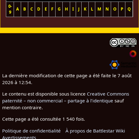
0-
A
B
C
D
E
F
G
H
I
J
K
L
M
N
O
P
Q
R
9
La dernière modification de cette page a été faite le 7 août
2026 à 12:54.
Le contenu est disponible sous licence
Creative Commons
paternité – non commercial – partage à l’identique
sauf
mention contraire.
Cette page a été consultée 1 540 fois.
Politique de confidentialité
À propos de Battlestar Wiki
Avertissements