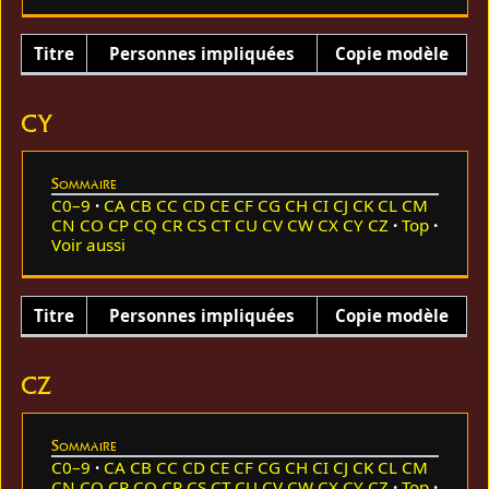
Titre
Personnes impliquées
Copie modèle
CY
Sommaire
C0–9
CA
CB
CC
CD
CE
CF
CG
CH
CI
CJ
CK
CL
CM
CN
CO
CP
CQ
CR
CS
CT
CU
CV
CW
CX
CY
CZ
Top
Voir aussi
Titre
Personnes impliquées
Copie modèle
CZ
Sommaire
C0–9
CA
CB
CC
CD
CE
CF
CG
CH
CI
CJ
CK
CL
CM
CN
CO
CP
CQ
CR
CS
CT
CU
CV
CW
CX
CY
CZ
Top