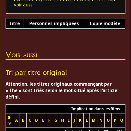
Voir aussi
Titre
Personnes impliquées
Copie modèle
Voir aussi
Tri par titre original
Attention, les titres originaux commençant par
« The » sont triés selon le mot situé après l'article
défini.
Implication dans les films
0-
A
B
C
D
E
F
G
H
I
J
K
L
M
N
O
P
Q
R
9