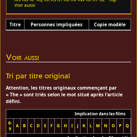
Voir aussi
Titre
Personnes impliquées
Copie modèle
Voir aussi
Tri par titre original
Attention, les titres originaux commençant par
« The » sont triés selon le mot situé après l'article
défini.
Implication dans les films
0-
A
B
C
D
E
F
G
H
I
J
K
L
M
N
O
P
Q
R
9