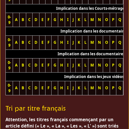
Implication dans les Courts-métrages 
0-
A
B
C
D
E
F
G
H
I
J
K
L
M
N
O
P
Q
R
9
Implication dans les documentaires
0-
A
B
C
D
E
F
G
H
I
J
K
L
M
N
O
P
Q
R
9
Implication dans les documentaires T
0-
A
B
C
D
E
F
G
H
I
J
K
L
M
N
O
P
Q
R
9
Implication dans les jeux vidéos
0-
A
B
C
D
E
F
G
H
I
J
K
L
M
N
O
P
Q
R
9
Tri par titre français
Attention, les titres français commençant par un
article défini (« Le », « La », « Les », « L' ») sont triés