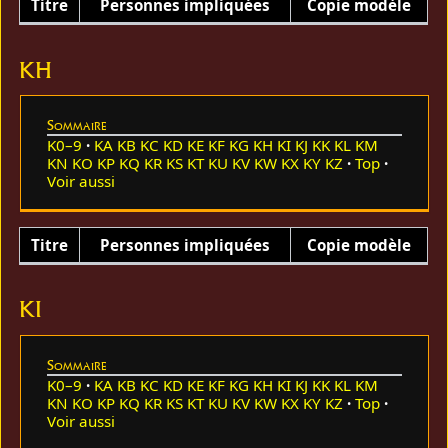
Titre
Personnes impliquées
Copie modèle
KH
Sommaire
K0–9
KA
KB
KC
KD
KE
KF
KG
KH
KI
KJ
KK
KL
KM
KN
KO
KP
KQ
KR
KS
KT
KU
KV
KW
KX
KY
KZ
Top
Voir aussi
Titre
Personnes impliquées
Copie modèle
KI
Sommaire
K0–9
KA
KB
KC
KD
KE
KF
KG
KH
KI
KJ
KK
KL
KM
KN
KO
KP
KQ
KR
KS
KT
KU
KV
KW
KX
KY
KZ
Top
Voir aussi