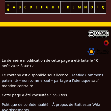
0-
A
B
C
D
E
F
G
H
I
J
K
L
M
N
O
P
Q
R
9
La dernière modification de cette page a été faite le 10
août 2026 à 04:12.
Le contenu est disponible sous licence
Creative Commons
paternité – non commercial – partage à l’identique
sauf
mention contraire.
Cette page a été consultée 1 590 fois.
Politique de confidentialité
À propos de Battlestar Wiki
Avertissements