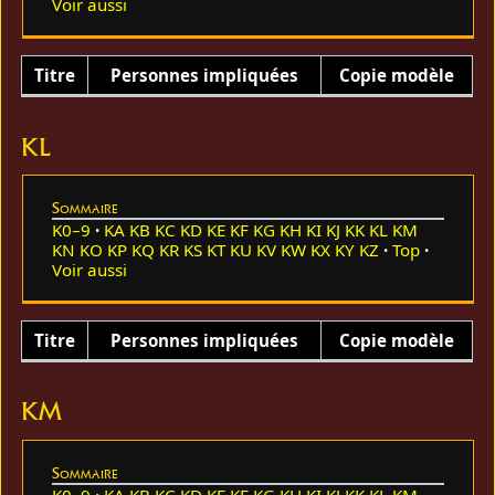
Voir aussi
Titre
Personnes impliquées
Copie modèle
KL
Sommaire
K0–9
KA
KB
KC
KD
KE
KF
KG
KH
KI
KJ
KK
KL
KM
KN
KO
KP
KQ
KR
KS
KT
KU
KV
KW
KX
KY
KZ
Top
Voir aussi
Titre
Personnes impliquées
Copie modèle
KM
Sommaire
K0–9
KA
KB
KC
KD
KE
KF
KG
KH
KI
KJ
KK
KL
KM