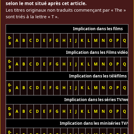
selon le mot situé après cet article.
Les titres originaux non traduits commençant par « The »
sont triés à la lettre « T ».
Implication dans les films
0-
A
B
C
D
E
F
G
H
I
J
K
L
M
N
O
P
Q
R
9
Implication dans les Films vidéos
0-
A
B
C
D
E
F
G
H
I
J
K
L
M
N
O
P
Q
R
9
Implication dans les téléfilms
0-
A
B
C
D
E
F
G
H
I
J
K
L
M
N
O
P
Q
R
9
Implication dans les séries TV/web
0-
A
B
C
D
E
F
G
H
I
J
K
L
M
N
O
P
Q
R
9
Implication dans les miniséries TV/we
0-