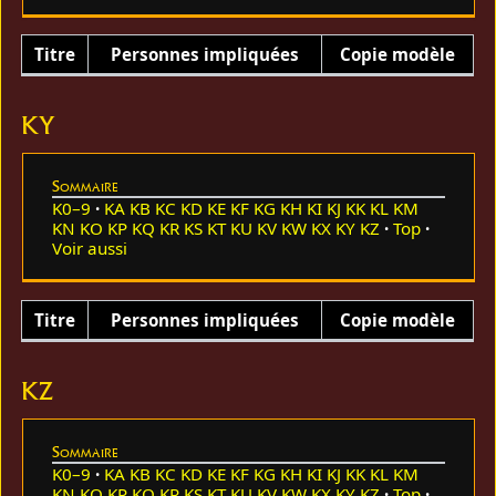
Titre
Personnes impliquées
Copie modèle
KY
Sommaire
K0–9
KA
KB
KC
KD
KE
KF
KG
KH
KI
KJ
KK
KL
KM
KN
KO
KP
KQ
KR
KS
KT
KU
KV
KW
KX
KY
KZ
Top
Voir aussi
Titre
Personnes impliquées
Copie modèle
KZ
Sommaire
K0–9
KA
KB
KC
KD
KE
KF
KG
KH
KI
KJ
KK
KL
KM
KN
KO
KP
KQ
KR
KS
KT
KU
KV
KW
KX
KY
KZ
Top