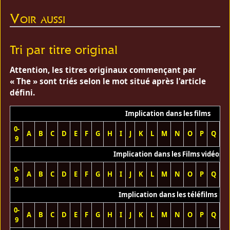
Voir aussi
Tri par titre original
Attention, les titres originaux commençant par
« The » sont triés selon le mot situé après l'article
défini.
Implication dans les films
0-
A
B
C
D
E
F
G
H
I
J
K
L
M
N
O
P
Q
R
9
Implication dans les Films vidéos
0-
A
B
C
D
E
F
G
H
I
J
K
L
M
N
O
P
Q
R
9
Implication dans les téléfilms
0-
A
B
C
D
E
F
G
H
I
J
K
L
M
N
O
P
Q
R
9