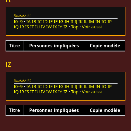
Sommaire
I0–9
IA
IB
IC
ID
IE
IF
IG
IH
II
IJ
IK
IL
IM
IN
IO
IP
IQ
IR
IS
IT
IU
IV
IW
IX
IY
IZ
Top
Voir aussi
Titre
Personnes impliquées
Copie modèle
IZ
Sommaire
I0–9
IA
IB
IC
ID
IE
IF
IG
IH
II
IJ
IK
IL
IM
IN
IO
IP
IQ
IR
IS
IT
IU
IV
IW
IX
IY
IZ
Top
Voir aussi
Titre
Personnes impliquées
Copie modèle