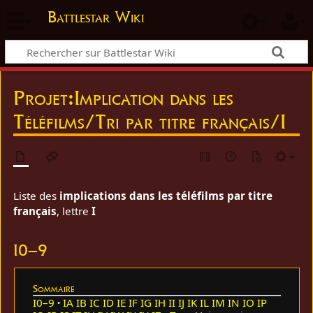
Battlestar Wiki
Projet
:
Implication dans les
Téléfilms/Tri par titre français/I
Liste des
implications dans les téléfilms par titre
français
, lettre
I
I0–9
Sommaire
I0–9
IA
IB
IC
ID
IE
IF
IG
IH
II
IJ
IK
IL
IM
IN
IO
IP