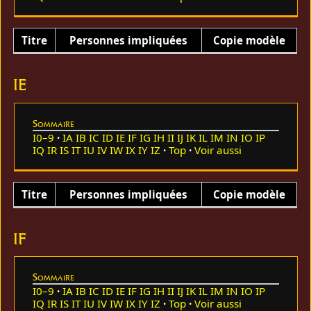
Titre
Personnes impliquées
Copie modèle
IE
Sommaire
I0–9
IA
IB
IC
ID
IE
IF
IG
IH
II
IJ
IK
IL
IM
IN
IO
IP
IQ
IR
IS
IT
IU
IV
IW
IX
IY
IZ
Top
Voir aussi
Titre
Personnes impliquées
Copie modèle
IF
Sommaire
I0–9
IA
IB
IC
ID
IE
IF
IG
IH
II
IJ
IK
IL
IM
IN
IO
IP
IQ
IR
IS
IT
IU
IV
IW
IX
IY
IZ
Top
Voir aussi