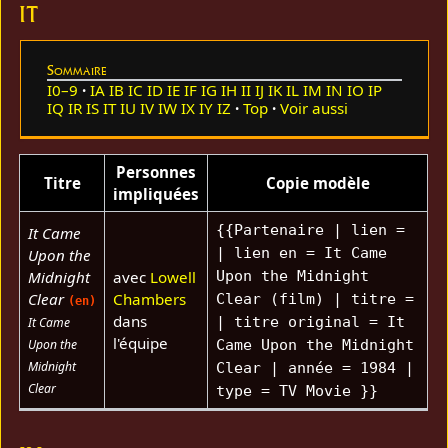
IT
Sommaire
I0–9
IA
IB
IC
ID
IE
IF
IG
IH
II
IJ
IK
IL
IM
IN
IO
IP
IQ
IR
IS
IT
IU
IV
IW
IX
IY
IZ
Top
Voir aussi
Personnes
Titre
Copie modèle
impliquées
{{Partenaire | lien =
It Came
| lien en = It Came
Upon the
Midnight
avec
Lowell
Upon the Midnight
Clear
Chambers
Clear (film) | titre =
(en)
dans
| titre original = It
It Came
l'équipe
Upon the
Came Upon the Midnight
Midnight
Clear | année = 1984 |
Clear
type = TV Movie }}