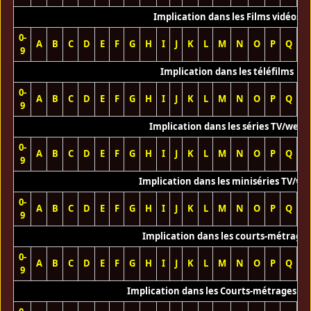
Implication dans les Films vidéos
0-
A
B
C
D
E
F
G
H
I
J
K
L
M
N
O
P
Q
R
9
Implication dans les téléfilms
0-
A
B
C
D
E
F
G
H
I
J
K
L
M
N
O
P
Q
R
9
Implication dans les séries TV/web
0-
A
B
C
D
E
F
G
H
I
J
K
L
M
N
O
P
Q
R
9
Implication dans les miniséries TV/we
0-
A
B
C
D
E
F
G
H
I
J
K
L
M
N
O
P
Q
R
9
Implication dans les courts-métrage
0-
A
B
C
D
E
F
G
H
I
J
K
L
M
N
O
P
Q
R
9
Implication dans les Courts-métrages vi