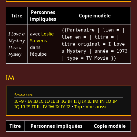
Personnes
Titre
Copie modèle
impliquées
{{Partenaire | lien = |
I Love a
avec
Leslie
lien en = | titre = |
Mystery
Stevens
titre original = I Love
dans
I Love a
a Mystery | année = 1973
l'équipe
Mystery
| type = TV Movie }}
IM
Sommaire
I0–9
IA
IB
IC
ID
IE
IF
IG
IH
II
IJ
IK
IL
IM
IN
IO
IP
IQ
IR
IS
IT
IU
IV
IW
IX
IY
IZ
Top
Voir aussi
Titre
Personnes impliquées
Copie modèle