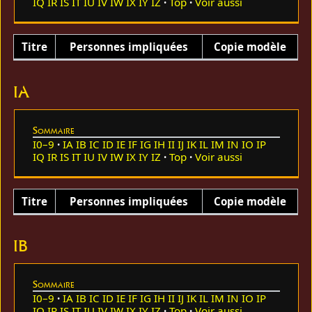
IQ
IR
IS
IT
IU
IV
IW
IX
IY
IZ
Top
Voir aussi
Titre
Personnes impliquées
Copie modèle
IA
Sommaire
I0–9
IA
IB
IC
ID
IE
IF
IG
IH
II
IJ
IK
IL
IM
IN
IO
IP
IQ
IR
IS
IT
IU
IV
IW
IX
IY
IZ
Top
Voir aussi
Titre
Personnes impliquées
Copie modèle
IB
Sommaire
I0–9
IA
IB
IC
ID
IE
IF
IG
IH
II
IJ
IK
IL
IM
IN
IO
IP
IQ
IR
IS
IT
IU
IV
IW
IX
IY
IZ
Top
Voir aussi