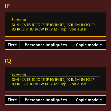
IP
Sommaire
I0–9
IA
IB
IC
ID
IE
IF
IG
IH
II
IJ
IK
IL
IM
IN
IO
IP
IQ
IR
IS
IT
IU
IV
IW
IX
IY
IZ
Top
Voir aussi
Titre
Personnes impliquées
Copie modèle
IQ
Sommaire
I0–9
IA
IB
IC
ID
IE
IF
IG
IH
II
IJ
IK
IL
IM
IN
IO
IP
IQ
IR
IS
IT
IU
IV
IW
IX
IY
IZ
Top
Voir aussi
Titre
Personnes impliquées
Copie modèle