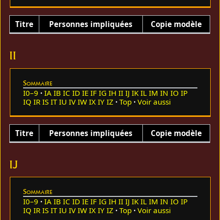
Titre
Personnes impliquées
Copie modèle
II
Sommaire
I0–9
IA
IB
IC
ID
IE
IF
IG
IH
II
IJ
IK
IL
IM
IN
IO
IP
IQ
IR
IS
IT
IU
IV
IW
IX
IY
IZ
Top
Voir aussi
Titre
Personnes impliquées
Copie modèle
IJ
Sommaire
I0–9
IA
IB
IC
ID
IE
IF
IG
IH
II
IJ
IK
IL
IM
IN
IO
IP
IQ
IR
IS
IT
IU
IV
IW
IX
IY
IZ
Top
Voir aussi