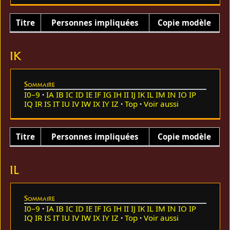
Titre
Personnes impliquées
Copie modèle
IK
Sommaire
I0–9
IA
IB
IC
ID
IE
IF
IG
IH
II
IJ
IK
IL
IM
IN
IO
IP
IQ
IR
IS
IT
IU
IV
IW
IX
IY
IZ
Top
Voir aussi
Titre
Personnes impliquées
Copie modèle
IL
Sommaire
I0–9
IA
IB
IC
ID
IE
IF
IG
IH
II
IJ
IK
IL
IM
IN
IO
IP
IQ
IR
IS
IT
IU
IV
IW
IX
IY
IZ
Top
Voir aussi