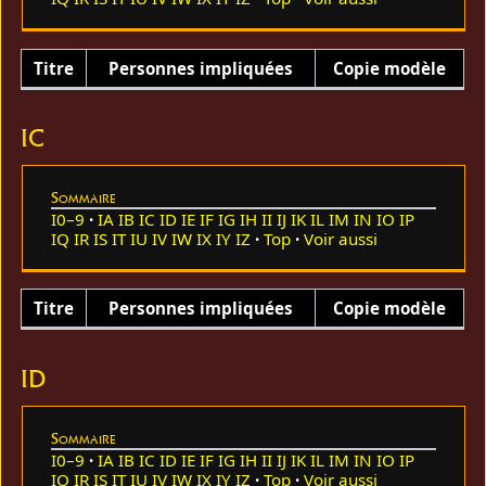
Titre
Personnes impliquées
Copie modèle
IC
Sommaire
I0–9
IA
IB
IC
ID
IE
IF
IG
IH
II
IJ
IK
IL
IM
IN
IO
IP
IQ
IR
IS
IT
IU
IV
IW
IX
IY
IZ
Top
Voir aussi
Titre
Personnes impliquées
Copie modèle
ID
Sommaire
I0–9
IA
IB
IC
ID
IE
IF
IG
IH
II
IJ
IK
IL
IM
IN
IO
IP
IQ
IR
IS
IT
IU
IV
IW
IX
IY
IZ
Top
Voir aussi