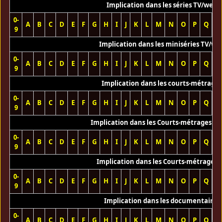
Implication dans les séries TV/web
0-
A
B
C
D
E
F
G
H
I
J
K
L
M
N
O
P
Q
R
9
Implication dans les miniséries TV/we
0-
A
B
C
D
E
F
G
H
I
J
K
L
M
N
O
P
Q
R
9
Implication dans les courts-métrage
0-
A
B
C
D
E
F
G
H
I
J
K
L
M
N
O
P
Q
R
9
Implication dans les Courts-métrages vi
0-
A
B
C
D
E
F
G
H
I
J
K
L
M
N
O
P
Q
R
9
Implication dans les Courts-métrages 
0-
A
B
C
D
E
F
G
H
I
J
K
L
M
N
O
P
Q
R
9
Implication dans les documentaires
0-
A
B
C
D
E
F
G
H
I
J
K
L
M
N
O
P
Q
R