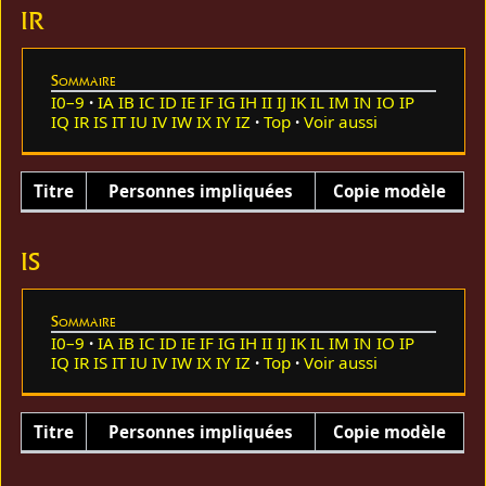
IR
Sommaire
I0–9
IA
IB
IC
ID
IE
IF
IG
IH
II
IJ
IK
IL
IM
IN
IO
IP
IQ
IR
IS
IT
IU
IV
IW
IX
IY
IZ
Top
Voir aussi
Titre
Personnes impliquées
Copie modèle
IS
Sommaire
I0–9
IA
IB
IC
ID
IE
IF
IG
IH
II
IJ
IK
IL
IM
IN
IO
IP
IQ
IR
IS
IT
IU
IV
IW
IX
IY
IZ
Top
Voir aussi
Titre
Personnes impliquées
Copie modèle