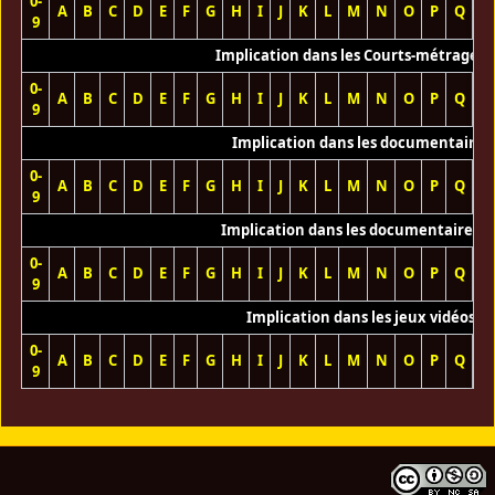
0-
A
B
C
D
E
F
G
H
I
J
K
L
M
N
O
P
Q
R
9
Implication dans les Courts-métrages 
0-
A
B
C
D
E
F
G
H
I
J
K
L
M
N
O
P
Q
R
9
Implication dans les documentaires
0-
A
B
C
D
E
F
G
H
I
J
K
L
M
N
O
P
Q
R
9
Implication dans les documentaires T
0-
A
B
C
D
E
F
G
H
I
J
K
L
M
N
O
P
Q
R
9
Implication dans les jeux vidéos
0-
A
B
C
D
E
F
G
H
I
J
K
L
M
N
O
P
Q
R
9