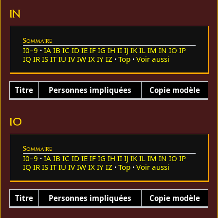
IN
Sommaire
I0–9
IA
IB
IC
ID
IE
IF
IG
IH
II
IJ
IK
IL
IM
IN
IO
IP
IQ
IR
IS
IT
IU
IV
IW
IX
IY
IZ
Top
Voir aussi
Titre
Personnes impliquées
Copie modèle
IO
Sommaire
I0–9
IA
IB
IC
ID
IE
IF
IG
IH
II
IJ
IK
IL
IM
IN
IO
IP
IQ
IR
IS
IT
IU
IV
IW
IX
IY
IZ
Top
Voir aussi
Titre
Personnes impliquées
Copie modèle