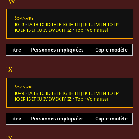
IW
Sommaire
I0–9
IA
IB
IC
ID
IE
IF
IG
IH
II
IJ
IK
IL
IM
IN
IO
IP
IQ
IR
IS
IT
IU
IV
IW
IX
IY
IZ
Top
Voir aussi
Titre
Personnes impliquées
Copie modèle
IX
Sommaire
I0–9
IA
IB
IC
ID
IE
IF
IG
IH
II
IJ
IK
IL
IM
IN
IO
IP
IQ
IR
IS
IT
IU
IV
IW
IX
IY
IZ
Top
Voir aussi
Titre
Personnes impliquées
Copie modèle
IY