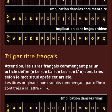
9
Implication dans les documentaires T
0-
A
B
C
D
E
F
G
H
I
J
K
L
M
N
O
P
Q
R
9
Implication dans les jeux vidéos
0-
A
B
C
D
E
F
G
H
I
J
K
L
M
N
O
P
Q
R
9
Tri par titre français
Attention, les titres français commençant par un
article défini (« Le », « La », « Les », « L' ») sont triés
selon le mot situé après cet article.
Les titres originaux non traduits commençant par « The »
sont triés à la lettre « T ».
Implication dans les films
0-
A
B
C
D
E
F
G
H
I
J
K
L
M
N
O
P
Q
R
9