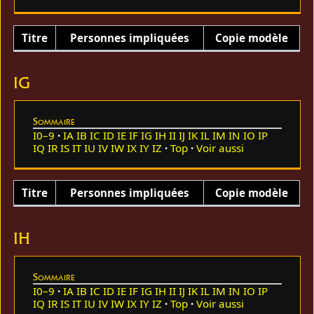
Titre
Personnes impliquées
Copie modèle
IG
Sommaire
I0–9
IA
IB
IC
ID
IE
IF
IG
IH
II
IJ
IK
IL
IM
IN
IO
IP
IQ
IR
IS
IT
IU
IV
IW
IX
IY
IZ
Top
Voir aussi
Titre
Personnes impliquées
Copie modèle
IH
Sommaire
I0–9
IA
IB
IC
ID
IE
IF
IG
IH
II
IJ
IK
IL
IM
IN
IO
IP
IQ
IR
IS
IT
IU
IV
IW
IX
IY
IZ
Top
Voir aussi