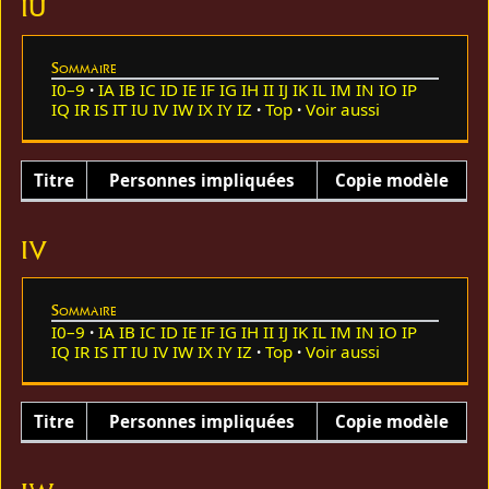
IU
Sommaire
I0–9
IA
IB
IC
ID
IE
IF
IG
IH
II
IJ
IK
IL
IM
IN
IO
IP
IQ
IR
IS
IT
IU
IV
IW
IX
IY
IZ
Top
Voir aussi
Titre
Personnes impliquées
Copie modèle
IV
Sommaire
I0–9
IA
IB
IC
ID
IE
IF
IG
IH
II
IJ
IK
IL
IM
IN
IO
IP
IQ
IR
IS
IT
IU
IV
IW
IX
IY
IZ
Top
Voir aussi
Titre
Personnes impliquées
Copie modèle