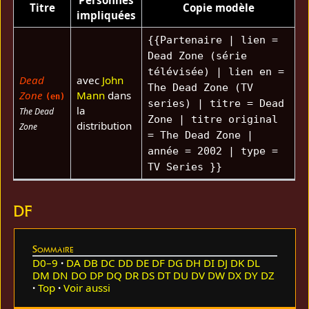
Titre
Copie modèle
impliquées
{{Partenaire | lien =
Dead Zone (série
télévisée) | lien en =
Dead
avec
John
The Dead Zone (TV
Zone
Mann
dans
(en)
series) | titre = Dead
la
The Dead
Zone | titre original
distribution
Zone
= The Dead Zone |
année = 2002 | type =
TV Series }}
DF
Sommaire
D0–9
DA
DB
DC
DD
DE
DF
DG
DH
DI
DJ
DK
DL
DM
DN
DO
DP
DQ
DR
DS
DT
DU
DV
DW
DX
DY
DZ
Top
Voir aussi