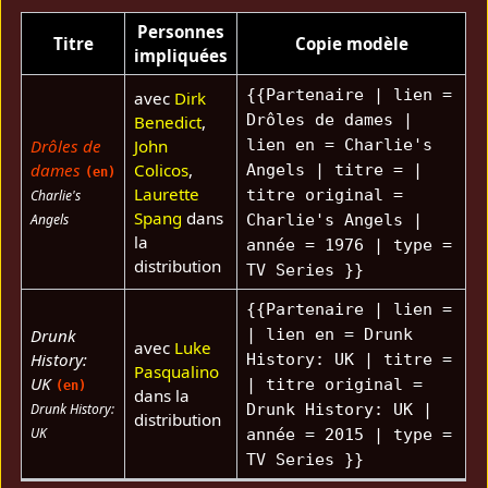
Personnes
Titre
Copie modèle
impliquées
{{Partenaire | lien =
avec
Dirk
Drôles de dames |
Benedict
,
Drôles de
John
lien en = Charlie's
dames
Colicos
,
Angels | titre = |
(en)
Laurette
titre original =
Charlie's
Spang
dans
Angels
Charlie's Angels |
la
année = 1976 | type =
distribution
TV Series }}
{{Partenaire | lien =
Drunk
| lien en = Drunk
avec
Luke
History:
History: UK | titre =
Pasqualino
UK
| titre original =
(en)
dans la
Drunk History:
Drunk History: UK |
distribution
UK
année = 2015 | type =
TV Series }}