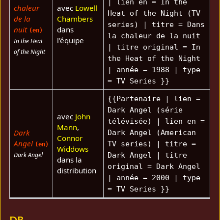
| lien en = In the
chaleur
avec
Lowell
Heat of the Night (TV
de la
Chambers
series) | titre = Dans
nuit
dans
(en)
la chaleur de la nuit
l'équipe
In the Heat
| titre original = In
of the Night
the Heat of the Night
| année = 1988 | type
= TV Series }}
{{Partenaire | lien =
Dark Angel (série
avec
John
télévisée) | lien en =
Mann
,
Dark
Dark Angel (American
Connor
Angel
TV series) | titre =
(en)
Widdows
Dark Angel
Dark Angel | titre
dans la
original = Dark Angel
distribution
| année = 2000 | type
= TV Series }}