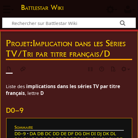
Battlestar Wiki
Projet
:
Implication dans les Séries
TV/Tri par titre français/D
Liste des
implications dans les séries TV par titre
français
, lettre
D
D0–9
Sommaire
D0–9
DA
DB
DC
DD
DE
DF
DG
DH
DI
DJ
DK
DL