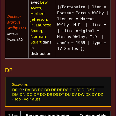
avec
Lew
{{Partenaire | lien =
Ayres
,
Docteur Marcus Welby |
Herbert
Docteur
Jefferson,
lien en = Marcus
Marcus
Jr.
,
Laurette
Welby, M.D. | titre =
Welby
(en)
Spang
,
| titre original =
Marcus
Norman
Marcus Welby, M.D. |
Welby, M.D.
Stuart
dans
année = 1969 | type =
la
TV Series }}
distribution
DP
Sommaire
D0–9
DA
DB
DC
DD
DE
DF
DG
DH
DI
DJ
DK
DL
DM
DN
DO
DP
DQ
DR
DS
DT
DU
DV
DW
DX
DY
DZ
Top
Voir aussi
Titre
Personnes impliquées
Copie modèle