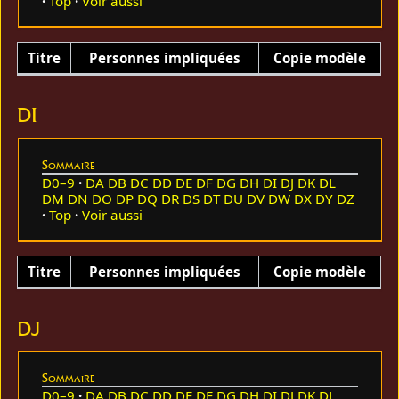
Top
Voir aussi
Titre
Personnes impliquées
Copie modèle
DI
Sommaire
D0–9
DA
DB
DC
DD
DE
DF
DG
DH
DI
DJ
DK
DL
DM
DN
DO
DP
DQ
DR
DS
DT
DU
DV
DW
DX
DY
DZ
Top
Voir aussi
Titre
Personnes impliquées
Copie modèle
DJ
Sommaire
D0–9
DA
DB
DC
DD
DE
DF
DG
DH
DI
DJ
DK
DL