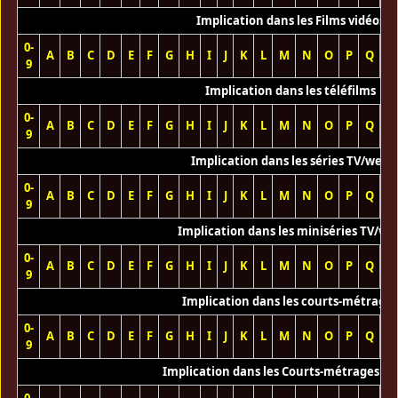
Implication dans les Films vidéos
0-
A
B
C
D
E
F
G
H
I
J
K
L
M
N
O
P
Q
R
9
Implication dans les téléfilms
0-
A
B
C
D
E
F
G
H
I
J
K
L
M
N
O
P
Q
R
9
Implication dans les séries TV/web
0-
A
B
C
D
E
F
G
H
I
J
K
L
M
N
O
P
Q
R
9
Implication dans les miniséries TV/we
0-
A
B
C
D
E
F
G
H
I
J
K
L
M
N
O
P
Q
R
9
Implication dans les courts-métrage
0-
A
B
C
D
E
F
G
H
I
J
K
L
M
N
O
P
Q
R
9
Implication dans les Courts-métrages vi