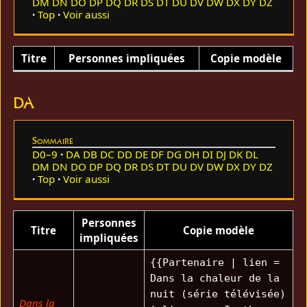
DM
DN
DO
DP
DQ
DR
DS
DT
DU
DV
DW
DX
DY
DZ
Top
Voir aussi
Titre
Personnes impliquées
Copie modèle
DA
Sommaire
D0–9
DA
DB
DC
DD
DE
DF
DG
DH
DI
DJ
DK
DL
DM
DN
DO
DP
DQ
DR
DS
DT
DU
DV
DW
DX
DY
DZ
Top
Voir aussi
Personnes
Titre
Copie modèle
impliquées
{{Partenaire | lien =
Dans la chaleur de la
nuit (série télévisée)
Dans la