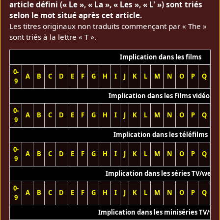
article défini (« Le », « La », « Les », « L' ») sont triés
selon le mot situé après cet article.
Les titres originaux non traduits commençant par « The »
sont triés à la lettre « T ».
Implication dans les films
0-
A
B
C
D
E
F
G
H
I
J
K
L
M
N
O
P
Q
R
9
Implication dans les Films vidéos
0-
A
B
C
D
E
F
G
H
I
J
K
L
M
N
O
P
Q
R
9
Implication dans les téléfilms
0-
A
B
C
D
E
F
G
H
I
J
K
L
M
N
O
P
Q
R
9
Implication dans les séries TV/web
0-
A
B
C
D
E
F
G
H
I
J
K
L
M
N
O
P
Q
R
9
Implication dans les miniséries TV/we