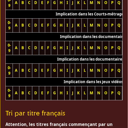
0-
A
B
C
D
E
F
G
H
I
J
K
L
M
N
O
P
Q
R
9
Implication dans les Courts-métrages 
0-
A
B
C
D
E
F
G
H
I
J
K
L
M
N
O
P
Q
R
9
Implication dans les documentaires
0-
A
B
C
D
E
F
G
H
I
J
K
L
M
N
O
P
Q
R
9
Implication dans les documentaires T
0-
A
B
C
D
E
F
G
H
I
J
K
L
M
N
O
P
Q
R
9
Implication dans les jeux vidéos
0-
A
B
C
D
E
F
G
H
I
J
K
L
M
N
O
P
Q
R
9
Tri par titre français
Attention, les titres français commençant par un