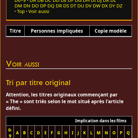
D0–9
DA
DB
DC
DD
DE
DF
DG
DH
DI
DJ
DK
DL
DM
DN
DO
DP
DQ
DR
DS
DT
DU
DV
DW
DX
DY
DZ
Top
Voir aussi
Titre
Personnes impliquées
Copie modèle
Voir aussi
Tri par titre original
Attention, les titres originaux commençant par
« The » sont triés selon le mot situé après l'article
défini.
Implication dans les films
0-
A
B
C
D
E
F
G
H
I
J
K
L
M
N
O
P
Q
R
9