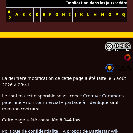
Implication dans les jeux vidéos
0-
A
B
C
D
E
F
G
H
I
J
K
L
M
N
O
P
Q
R
9
La dernière modification de cette page a été faite le 5 août
2026 à 23:41.
Le contenu est disponible sous licence
Creative Commons
paternité – non commercial – partage à l’identique
sauf
mention contraire.
Cette page a été consultée 8 044 fois.
Politique de confidentialité
À propos de Battlestar Wiki