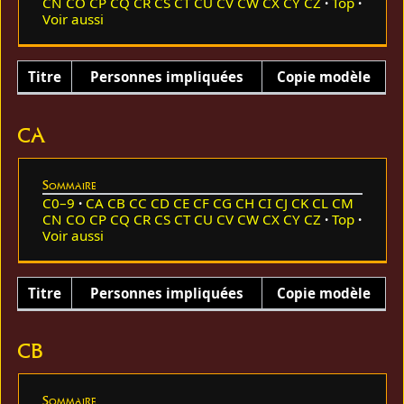
CN
CO
CP
CQ
CR
CS
CT
CU
CV
CW
CX
CY
CZ
Top
Voir aussi
Titre
Personnes impliquées
Copie modèle
CA
Sommaire
C0–9
CA
CB
CC
CD
CE
CF
CG
CH
CI
CJ
CK
CL
CM
CN
CO
CP
CQ
CR
CS
CT
CU
CV
CW
CX
CY
CZ
Top
Voir aussi
Titre
Personnes impliquées
Copie modèle
CB
Sommaire