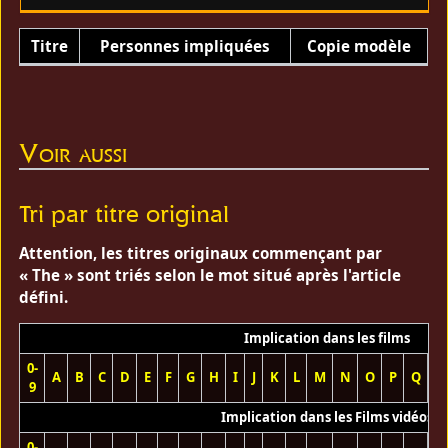
Titre
Personnes impliquées
Copie modèle
Voir aussi
Tri par titre original
Attention, les titres originaux commençant par
« The » sont triés selon le mot situé après l'article
défini.
Implication dans les films
0-
A
B
C
D
E
F
G
H
I
J
K
L
M
N
O
P
Q
R
9
Implication dans les Films vidéos
0-