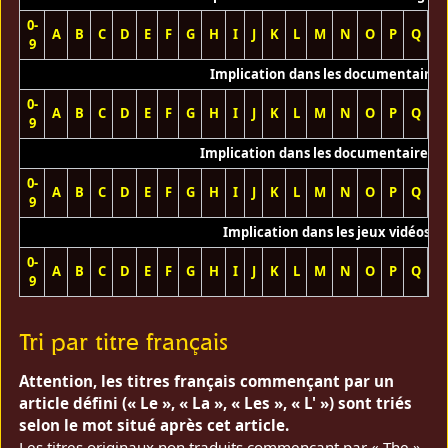
0-
A
B
C
D
E
F
G
H
I
J
K
L
M
N
O
P
Q
R
9
Implication dans les documentaires
0-
A
B
C
D
E
F
G
H
I
J
K
L
M
N
O
P
Q
R
9
Implication dans les documentaires T
0-
A
B
C
D
E
F
G
H
I
J
K
L
M
N
O
P
Q
R
9
Implication dans les jeux vidéos
0-
A
B
C
D
E
F
G
H
I
J
K
L
M
N
O
P
Q
R
9
Tri par titre français
Attention, les titres français commençant par un
article défini (« Le », « La », « Les », « L' ») sont triés
selon le mot situé après cet article.
Les titres originaux non traduits commençant par « The »