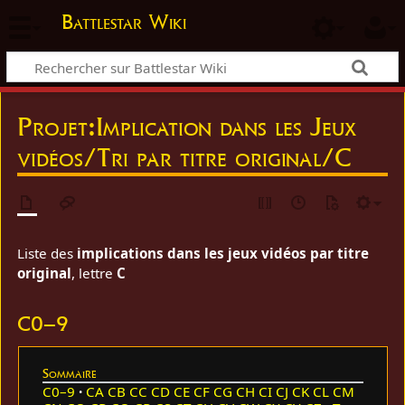
Battlestar Wiki
Projet
:
Implication dans les Jeux
vidéos/Tri par titre original/C
Liste des
implications dans les jeux vidéos par titre
original
, lettre
C
C0–9
Sommaire
C0–9
CA
CB
CC
CD
CE
CF
CG
CH
CI
CJ
CK
CL
CM