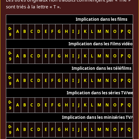
sont triés à la lettre « T ».
Implication dans les films
0-
A
B
C
D
E
F
G
H
I
J
K
L
M
N
O
P
Q
R
9
Implication dans les Films vidéos
0-
A
B
C
D
E
F
G
H
I
J
K
L
M
N
O
P
Q
R
9
Implication dans les téléfilms
0-
A
B
C
D
E
F
G
H
I
J
K
L
M
N
O
P
Q
R
9
Implication dans les séries TV/web
0-
A
B
C
D
E
F
G
H
I
J
K
L
M
N
O
P
Q
R
9
Implication dans les miniséries TV/we
0-
A
B
C
D
E
F
G
H
I
J
K
L
M
N
O
P
Q
R
9