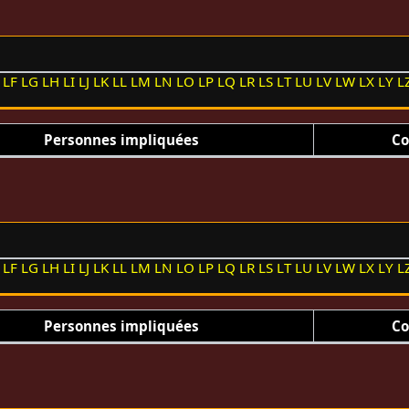
LF
LG
LH
LI
LJ
LK
LL
LM
LN
LO
LP
LQ
LR
LS
LT
LU
LV
LW
LX
LY
L
Personnes impliquées
Co
LF
LG
LH
LI
LJ
LK
LL
LM
LN
LO
LP
LQ
LR
LS
LT
LU
LV
LW
LX
LY
L
Personnes impliquées
Co