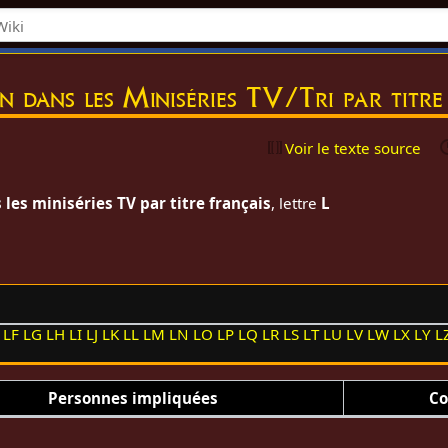
on dans les Miniséries TV/Tri par titr
Voir le texte source
 les miniséries TV par titre français
, lettre
L
LF
LG
LH
LI
LJ
LK
LL
LM
LN
LO
LP
LQ
LR
LS
LT
LU
LV
LW
LX
LY
L
Personnes impliquées
Co