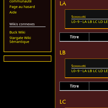
communauté
LA
Page au hasard
Aide
Sommaire
L0–9
LA
LB
LC
LD
LE
Wikis connexes
Buck Wiki
Titre
Stargate Wiki
Sémantique
LB
Sommaire
L0–9
LA
LB
LC
LD
LE
Titre
LC