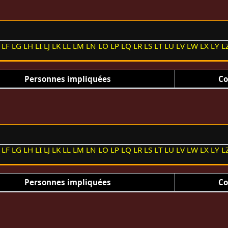
LF
LG
LH
LI
LJ
LK
LL
LM
LN
LO
LP
LQ
LR
LS
LT
LU
LV
LW
LX
LY
L
Personnes impliquées
Co
LF
LG
LH
LI
LJ
LK
LL
LM
LN
LO
LP
LQ
LR
LS
LT
LU
LV
LW
LX
LY
L
Personnes impliquées
Co