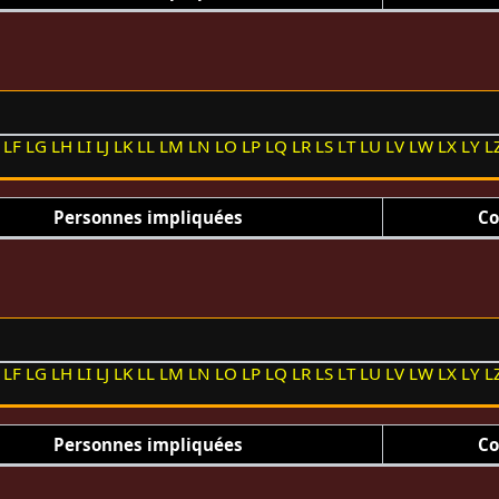
LF
LG
LH
LI
LJ
LK
LL
LM
LN
LO
LP
LQ
LR
LS
LT
LU
LV
LW
LX
LY
L
Personnes impliquées
Co
LF
LG
LH
LI
LJ
LK
LL
LM
LN
LO
LP
LQ
LR
LS
LT
LU
LV
LW
LX
LY
L
Personnes impliquées
Co