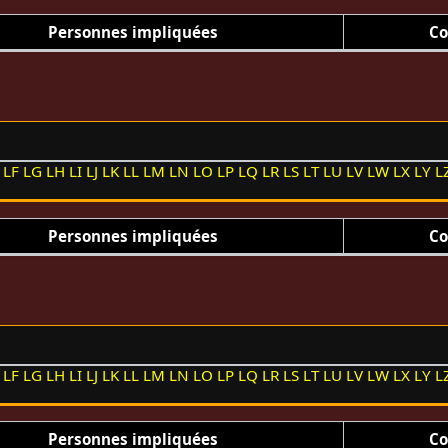
Personnes impliquées
Co
LF
LG
LH
LI
LJ
LK
LL
LM
LN
LO
LP
LQ
LR
LS
LT
LU
LV
LW
LX
LY
L
Personnes impliquées
Co
LF
LG
LH
LI
LJ
LK
LL
LM
LN
LO
LP
LQ
LR
LS
LT
LU
LV
LW
LX
LY
L
Personnes impliquées
Co