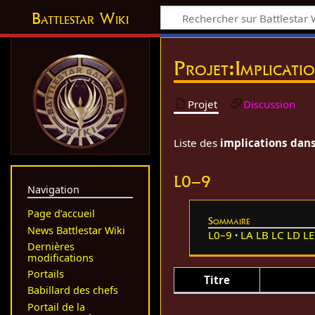
Battlestar Wiki
Projet
:
Implicati
Projet
Discussion
Liste des
implications dans
L0–9
Navigation
Page d’accueil
Sommaire
News Battlestar Wiki
L0–9
LA
LB
LC
LD
LE
Dernières
modifications
Portails
Titre
Babillard des chefs
Portail de la