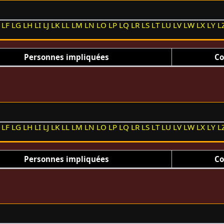
LF
LG
LH
LI
LJ
LK
LL
LM
LN
LO
LP
LQ
LR
LS
LT
LU
LV
LW
LX
LY
L
Personnes impliquées
Co
LF
LG
LH
LI
LJ
LK
LL
LM
LN
LO
LP
LQ
LR
LS
LT
LU
LV
LW
LX
LY
L
Personnes impliquées
Co