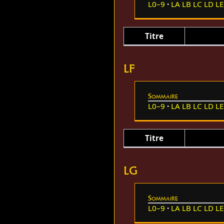
L0–9
LA
LB
LC
LD
LE
Titre
LF
Sommaire
L0–9
LA
LB
LC
LD
LE
Titre
LG
Sommaire
L0–9
LA
LB
LC
LD
LE