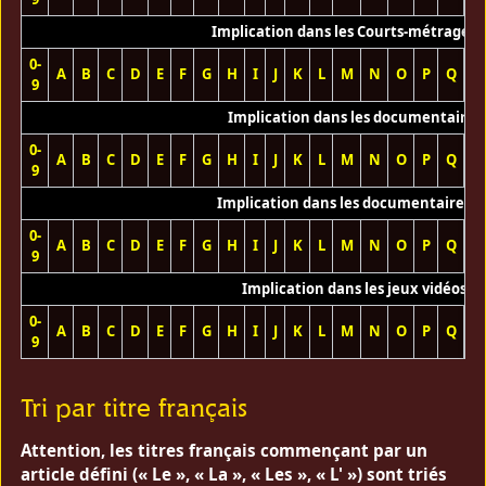
Implication dans les Courts-métrages 
0-
A
B
C
D
E
F
G
H
I
J
K
L
M
N
O
P
Q
R
9
Implication dans les documentaires
0-
A
B
C
D
E
F
G
H
I
J
K
L
M
N
O
P
Q
R
9
Implication dans les documentaires T
0-
A
B
C
D
E
F
G
H
I
J
K
L
M
N
O
P
Q
R
9
Implication dans les jeux vidéos
0-
A
B
C
D
E
F
G
H
I
J
K
L
M
N
O
P
Q
R
9
Tri par titre français
Attention, les titres français commençant par un
article défini (« Le », « La », « Les », « L' ») sont triés