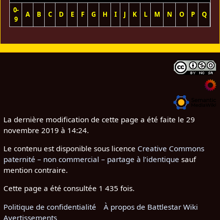
0-
A
B
C
D
E
F
G
H
I
J
K
L
M
N
O
P
Q
R
9
La dernière modification de cette page a été faite le 29
novembre 2019 à 14:24.
Le contenu est disponible sous licence
Creative Commons
paternité – non commercial – partage à l’identique
sauf
mention contraire.
Cette page a été consultée 1 435 fois.
Politique de confidentialité
À propos de Battlestar Wiki
Avertissements