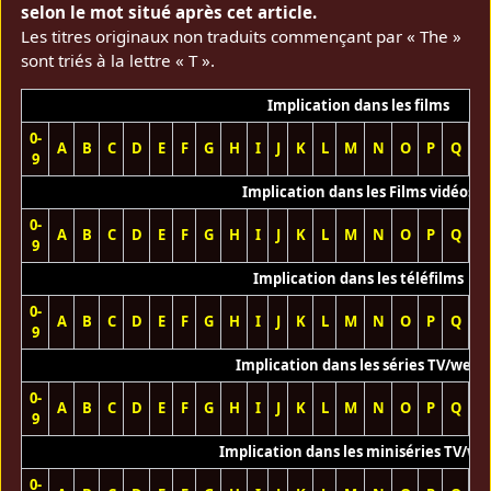
selon le mot situé après cet article.
Les titres originaux non traduits commençant par « The »
sont triés à la lettre « T ».
Implication dans les films
0-
A
B
C
D
E
F
G
H
I
J
K
L
M
N
O
P
Q
R
9
Implication dans les Films vidéos
0-
A
B
C
D
E
F
G
H
I
J
K
L
M
N
O
P
Q
R
9
Implication dans les téléfilms
0-
A
B
C
D
E
F
G
H
I
J
K
L
M
N
O
P
Q
R
9
Implication dans les séries TV/web
0-
A
B
C
D
E
F
G
H
I
J
K
L
M
N
O
P
Q
R
9
Implication dans les miniséries TV/we
0-