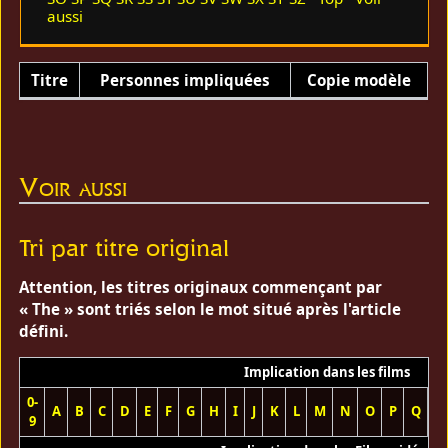
aussi
Titre
Personnes impliquées
Copie modèle
Voir aussi
Tri par titre original
Attention, les titres originaux commençant par
« The » sont triés selon le mot situé après l'article
défini.
Implication dans les films
0-
A
B
C
D
E
F
G
H
I
J
K
L
M
N
O
P
Q
R
9