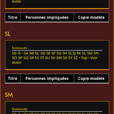
aussi
Titre
Personnes impliquées
Copie modèle
SL
Sommaire
S0–9
SA
SB
SC
SD
SE
SF
SG
SH
SI
SJ
SK
SL
SM
SN
SO
SP
SQ
SR
SS
ST
SU
SV
SW
SX
SY
SZ
Top
Voir
aussi
Titre
Personnes impliquées
Copie modèle
SM
Sommaire
S0–9
SA
SB
SC
SD
SE
SF
SG
SH
SI
SJ
SK
SL
SM
SN