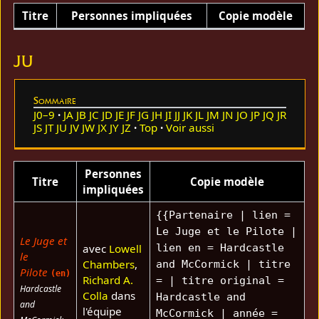
Titre
Personnes impliquées
Copie modèle
JU
Sommaire
J0–9
JA
JB
JC
JD
JE
JF
JG
JH
JI
JJ
JK
JL
JM
JN
JO
JP
JQ
JR
JS
JT
JU
JV
JW
JX
JY
JZ
Top
Voir aussi
Personnes
Titre
Copie modèle
impliquées
{{Partenaire | lien =
Le Juge et le Pilote |
Le Juge et
avec
Lowell
lien en = Hardcastle
le
Chambers
,
and McCormick | titre
Pilote
(en)
Richard A.
= | titre original =
Hardcastle
Colla
dans
Hardcastle and
and
l'équipe
McCormick | année =