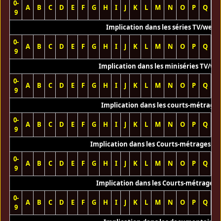
0-
A
B
C
D
E
F
G
H
I
J
K
L
M
N
O
P
Q
R
9
Implication dans les séries TV/web
0-
A
B
C
D
E
F
G
H
I
J
K
L
M
N
O
P
Q
R
9
Implication dans les miniséries TV/we
0-
A
B
C
D
E
F
G
H
I
J
K
L
M
N
O
P
Q
R
9
Implication dans les courts-métrage
0-
A
B
C
D
E
F
G
H
I
J
K
L
M
N
O
P
Q
R
9
Implication dans les Courts-métrages vi
0-
A
B
C
D
E
F
G
H
I
J
K
L
M
N
O
P
Q
R
9
Implication dans les Courts-métrages 
0-
A
B
C
D
E
F
G
H
I
J
K
L
M
N
O
P
Q
R
9