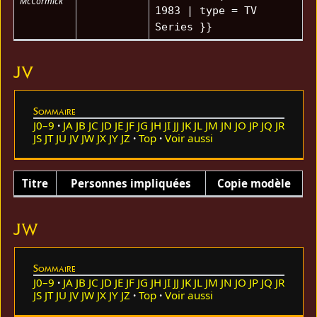
McCormick
1983 | type = TV
Series }}
JV
Sommaire
J0–9
JA
JB
JC
JD
JE
JF
JG
JH
JI
JJ
JK
JL
JM
JN
JO
JP
JQ
JR
JS
JT
JU
JV
JW
JX
JY
JZ
Top
Voir aussi
Titre
Personnes impliquées
Copie modèle
JW
Sommaire
J0–9
JA
JB
JC
JD
JE
JF
JG
JH
JI
JJ
JK
JL
JM
JN
JO
JP
JQ
JR
JS
JT
JU
JV
JW
JX
JY
JZ
Top
Voir aussi