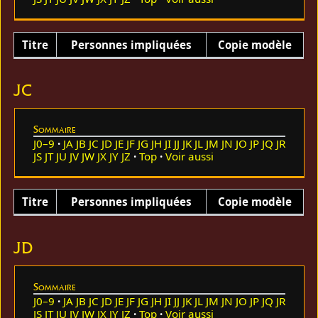
Titre
Personnes impliquées
Copie modèle
JC
Sommaire
J0–9
JA
JB
JC
JD
JE
JF
JG
JH
JI
JJ
JK
JL
JM
JN
JO
JP
JQ
JR
JS
JT
JU
JV
JW
JX
JY
JZ
Top
Voir aussi
Titre
Personnes impliquées
Copie modèle
JD
Sommaire
J0–9
JA
JB
JC
JD
JE
JF
JG
JH
JI
JJ
JK
JL
JM
JN
JO
JP
JQ
JR
JS
JT
JU
JV
JW
JX
JY
JZ
Top
Voir aussi