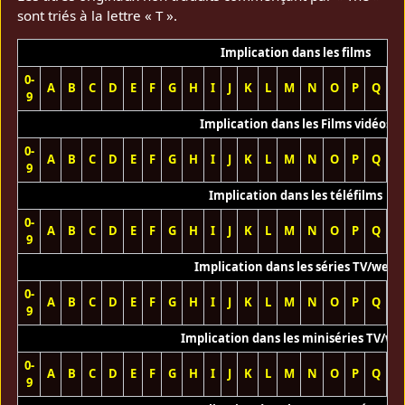
sont triés à la lettre « T ».
Implication dans les films
0-
A
B
C
D
E
F
G
H
I
J
K
L
M
N
O
P
Q
R
9
Implication dans les Films vidéos
0-
A
B
C
D
E
F
G
H
I
J
K
L
M
N
O
P
Q
R
9
Implication dans les téléfilms
0-
A
B
C
D
E
F
G
H
I
J
K
L
M
N
O
P
Q
R
9
Implication dans les séries TV/web
0-
A
B
C
D
E
F
G
H
I
J
K
L
M
N
O
P
Q
R
9
Implication dans les miniséries TV/we
0-
A
B
C
D
E
F
G
H
I
J
K
L
M
N
O
P
Q
R
9