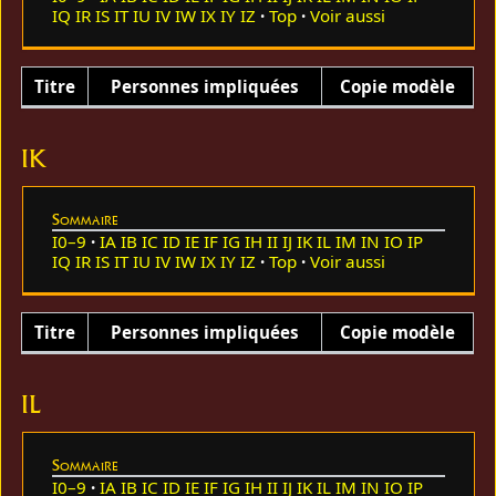
IQ
IR
IS
IT
IU
IV
IW
IX
IY
IZ
Top
Voir aussi
Titre
Personnes impliquées
Copie modèle
IK
Sommaire
I0–9
IA
IB
IC
ID
IE
IF
IG
IH
II
IJ
IK
IL
IM
IN
IO
IP
IQ
IR
IS
IT
IU
IV
IW
IX
IY
IZ
Top
Voir aussi
Titre
Personnes impliquées
Copie modèle
IL
Sommaire
I0–9
IA
IB
IC
ID
IE
IF
IG
IH
II
IJ
IK
IL
IM
IN
IO
IP