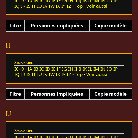
I0–9
IA
IB
IC
ID
IE
IF
IG
IH
II
IJ
IK
IL
IM
IN
IO
IP
IQ
IR
IS
IT
IU
IV
IW
IX
IY
IZ
Top
Voir aussi
Titre
Personnes impliquées
Copie modèle
II
Sommaire
I0–9
IA
IB
IC
ID
IE
IF
IG
IH
II
IJ
IK
IL
IM
IN
IO
IP
IQ
IR
IS
IT
IU
IV
IW
IX
IY
IZ
Top
Voir aussi
Titre
Personnes impliquées
Copie modèle
IJ
Sommaire
I0–9
IA
IB
IC
ID
IE
IF
IG
IH
II
IJ
IK
IL
IM
IN
IO
IP