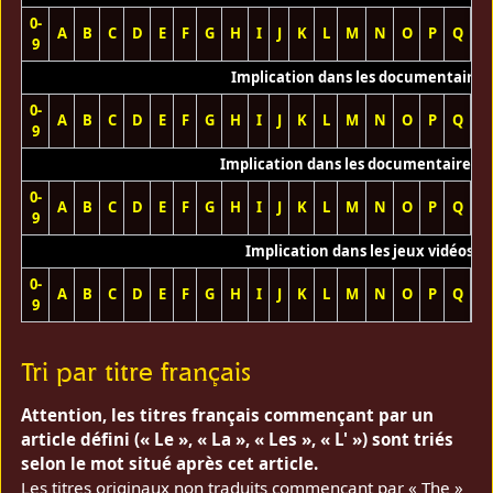
0-
A
B
C
D
E
F
G
H
I
J
K
L
M
N
O
P
Q
R
9
Implication dans les documentaires
0-
A
B
C
D
E
F
G
H
I
J
K
L
M
N
O
P
Q
R
9
Implication dans les documentaires T
0-
A
B
C
D
E
F
G
H
I
J
K
L
M
N
O
P
Q
R
9
Implication dans les jeux vidéos
0-
A
B
C
D
E
F
G
H
I
J
K
L
M
N
O
P
Q
R
9
Tri par titre français
Attention, les titres français commençant par un
article défini (« Le », « La », « Les », « L' ») sont triés
selon le mot situé après cet article.
Les titres originaux non traduits commençant par « The »