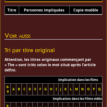
Titre
Personnes impliquées
Copie modèle
Voir aussi
Tri par titre original
Attention, les titres originaux commençant par
« The » sont triés selon le mot situé après l'article
défini.
Implication dans les films
0-
A
B
C
D
E
F
G
H
I
J
K
L
M
N
O
P
Q
R
9
Implication dans les Films vidéos
0-