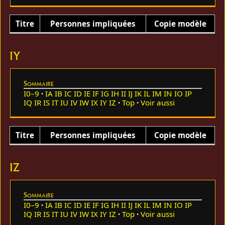
Titre
Personnes impliquées
Copie modèle
IY
Sommaire
I0–9
IA
IB
IC
ID
IE
IF
IG
IH
II
IJ
IK
IL
IM
IN
IO
IP
IQ
IR
IS
IT
IU
IV
IW
IX
IY
IZ
Top
Voir aussi
Titre
Personnes impliquées
Copie modèle
IZ
Sommaire
I0–9
IA
IB
IC
ID
IE
IF
IG
IH
II
IJ
IK
IL
IM
IN
IO
IP
IQ
IR
IS
IT
IU
IV
IW
IX
IY
IZ
Top
Voir aussi