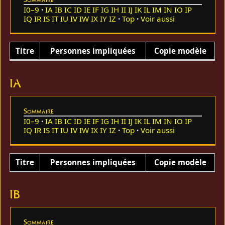
I0–9
IA
IB
IC
ID
IE
IF
IG
IH
II
IJ
IK
IL
IM
IN
IO
IP
IQ
IR
IS
IT
IU
IV
IW
IX
IY
IZ
Top
Voir aussi
Titre
Personnes impliquées
Copie modèle
IA
Sommaire
I0–9
IA
IB
IC
ID
IE
IF
IG
IH
II
IJ
IK
IL
IM
IN
IO
IP
IQ
IR
IS
IT
IU
IV
IW
IX
IY
IZ
Top
Voir aussi
Titre
Personnes impliquées
Copie modèle
IB
Sommaire