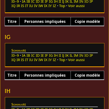
I0–9
IA
IB
IC
ID
IE
IF
IG
IH
II
IJ
IK
IL
IM
IN
IO
IP
IQ
IR
IS
IT
IU
IV
IW
IX
IY
IZ
Top
Voir aussi
Titre
Personnes impliquées
Copie modèle
IG
Sommaire
I0–9
IA
IB
IC
ID
IE
IF
IG
IH
II
IJ
IK
IL
IM
IN
IO
IP
IQ
IR
IS
IT
IU
IV
IW
IX
IY
IZ
Top
Voir aussi
Titre
Personnes impliquées
Copie modèle
IH
Sommaire