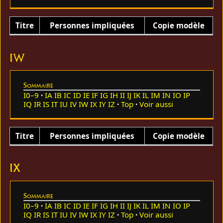
Titre
Personnes impliquées
Copie modèle
IW
Sommaire
I0–9
IA
IB
IC
ID
IE
IF
IG
IH
II
IJ
IK
IL
IM
IN
IO
IP
IQ
IR
IS
IT
IU
IV
IW
IX
IY
IZ
Top
Voir aussi
Titre
Personnes impliquées
Copie modèle
IX
Sommaire
I0–9
IA
IB
IC
ID
IE
IF
IG
IH
II
IJ
IK
IL
IM
IN
IO
IP
IQ
IR
IS
IT
IU
IV
IW
IX
IY
IZ
Top
Voir aussi