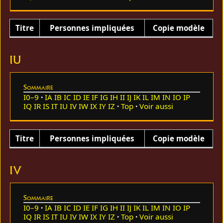
Titre
Personnes impliquées
Copie modèle
IU
Sommaire
I0–9
IA
IB
IC
ID
IE
IF
IG
IH
II
IJ
IK
IL
IM
IN
IO
IP
IQ
IR
IS
IT
IU
IV
IW
IX
IY
IZ
Top
Voir aussi
Titre
Personnes impliquées
Copie modèle
IV
Sommaire
I0–9
IA
IB
IC
ID
IE
IF
IG
IH
II
IJ
IK
IL
IM
IN
IO
IP
IQ
IR
IS
IT
IU
IV
IW
IX
IY
IZ
Top
Voir aussi