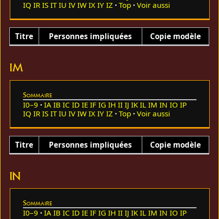
IQ
IR
IS
IT
IU
IV
IW
IX
IY
IZ
Top
Voir aussi
Titre
Personnes impliquées
Copie modèle
IM
Sommaire
I0–9
IA
IB
IC
ID
IE
IF
IG
IH
II
IJ
IK
IL
IM
IN
IO
IP
IQ
IR
IS
IT
IU
IV
IW
IX
IY
IZ
Top
Voir aussi
Titre
Personnes impliquées
Copie modèle
IN
Sommaire
I0–9
IA
IB
IC
ID
IE
IF
IG
IH
II
IJ
IK
IL
IM
IN
IO
IP