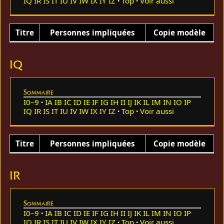
IQ
IR
IS
IT
IU
IV
IW
IX
IY
IZ
Top
Voir aussi
Titre
Personnes impliquées
Copie modèle
IQ
Sommaire
I0–9
IA
IB
IC
ID
IE
IF
IG
IH
II
IJ
IK
IL
IM
IN
IO
IP
IQ
IR
IS
IT
IU
IV
IW
IX
IY
IZ
Top
Voir aussi
Titre
Personnes impliquées
Copie modèle
IR
Sommaire
I0–9
IA
IB
IC
ID
IE
IF
IG
IH
II
IJ
IK
IL
IM
IN
IO
IP
IQ
IR
IS
IT
IU
IV
IW
IX
IY
IZ
Top
Voir aussi