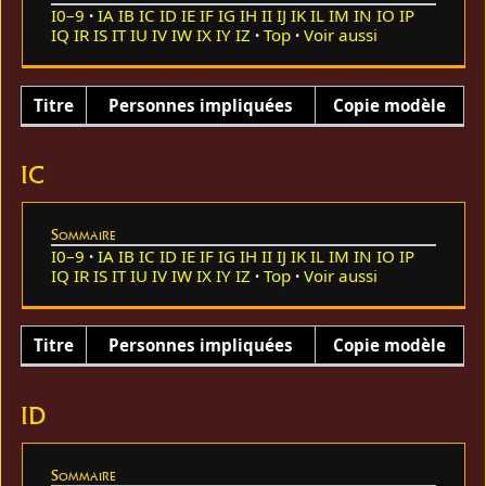
I0–9
IA
IB
IC
ID
IE
IF
IG
IH
II
IJ
IK
IL
IM
IN
IO
IP
IQ
IR
IS
IT
IU
IV
IW
IX
IY
IZ
Top
Voir aussi
Titre
Personnes impliquées
Copie modèle
IC
Sommaire
I0–9
IA
IB
IC
ID
IE
IF
IG
IH
II
IJ
IK
IL
IM
IN
IO
IP
IQ
IR
IS
IT
IU
IV
IW
IX
IY
IZ
Top
Voir aussi
Titre
Personnes impliquées
Copie modèle
ID
Sommaire