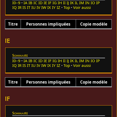
I0–9
IA
IB
IC
ID
IE
IF
IG
IH
II
IJ
IK
IL
IM
IN
IO
IP
IQ
IR
IS
IT
IU
IV
IW
IX
IY
IZ
Top
Voir aussi
Titre
Personnes impliquées
Copie modèle
IE
Sommaire
I0–9
IA
IB
IC
ID
IE
IF
IG
IH
II
IJ
IK
IL
IM
IN
IO
IP
IQ
IR
IS
IT
IU
IV
IW
IX
IY
IZ
Top
Voir aussi
Titre
Personnes impliquées
Copie modèle
IF
Sommaire