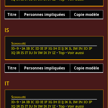
Titre
Personnes impliquées
Copie modèle
IS
Sommaire
I0–9
IA
IB
IC
ID
IE
IF
IG
IH
II
IJ
IK
IL
IM
IN
IO
IP
IQ
IR
IS
IT
IU
IV
IW
IX
IY
IZ
Top
Voir aussi
Titre
Personnes impliquées
Copie modèle
IT
Sommaire
I0–9
IA
IB
IC
ID
IE
IF
IG
IH
II
IJ
IK
IL
IM
IN
IO
IP
IQ
IR
IS
IT
IU
IV
IW
IX
IY
IZ
Top
Voir aussi