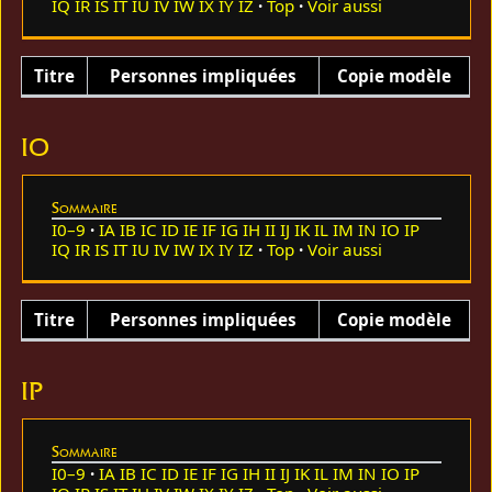
IQ
IR
IS
IT
IU
IV
IW
IX
IY
IZ
Top
Voir aussi
Titre
Personnes impliquées
Copie modèle
IO
Sommaire
I0–9
IA
IB
IC
ID
IE
IF
IG
IH
II
IJ
IK
IL
IM
IN
IO
IP
IQ
IR
IS
IT
IU
IV
IW
IX
IY
IZ
Top
Voir aussi
Titre
Personnes impliquées
Copie modèle
IP
Sommaire
I0–9
IA
IB
IC
ID
IE
IF
IG
IH
II
IJ
IK
IL
IM
IN
IO
IP