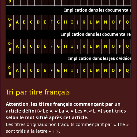
9
Implication dans les documentaires
0-
A
B
C
D
E
F
G
H
I
J
K
L
M
N
O
P
Q
R
9
Implication dans les documentaires T
0-
A
B
C
D
E
F
G
H
I
J
K
L
M
N
O
P
Q
R
9
Implication dans les jeux vidéos
0-
A
B
C
D
E
F
G
H
I
J
K
L
M
N
O
P
Q
R
9
Tri par titre français
Attention, les titres français commençant par un
article défini (« Le », « La », « Les », « L' ») sont triés
selon le mot situé après cet article.
Les titres originaux non traduits commençant par « The »
sont triés à la lettre « T ».