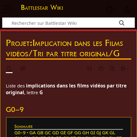
Battlestar Wiki
Projet
:
Implication dans les Films
vidéos/Tri par titre original/G
Liste des
implications dans les films vidéos par titre
original
, lettre
G
G0–9
Sommaire
G0–9
GA
GB
GC
GD
GE
GF
GG
GH
GI
GJ
GK
GL