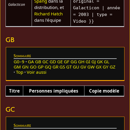
Spang
dans la
original =
Galacticon
distribution, et
Galacticon | année
Richard Hatch
= 2003 | type =
dans l'équipe
Video }}
GB
Sommaire
G0–9
GA
GB
GC
GD
GE
GF
GG
GH
GI
GJ
GK
GL
GM
GN
GO
GP
GQ
GR
GS
GT
GU
GV
GW
GX
GY
GZ
Top
Voir aussi
Titre
Personnes impliquées
Copie modèle
GC
Sommaire