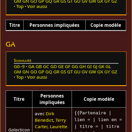
GM
GN
GO
GP
GQ
GR
GS
GT
GU
GV
GW
GX
GY
GZ
Top
Voir aussi
Titre
Personnes impliquées
Copie modèle
GA
Sommaire
G0–9
GA
GB
GC
GD
GE
GF
GG
GH
GI
GJ
GK
GL
GM
GN
GO
GP
GQ
GR
GS
GT
GU
GV
GW
GX
GY
GZ
Top
Voir aussi
Personnes
Titre
Copie modèle
impliquées
{{Partenaire |
avec
Dirk
Benedict
,
Terry
lien = | lien en =
Carter
,
Laurette
| titre = | titre
Galacticon