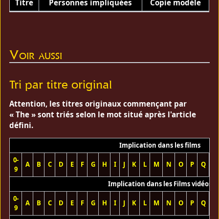
Titre
Personnes impliquées
Copie modèle
Voir aussi
Tri par titre original
Attention, les titres originaux commençant par
« The » sont triés selon le mot situé après l'article
défini.
Implication dans les films
0-
A
B
C
D
E
F
G
H
I
J
K
L
M
N
O
P
Q
R
9
Implication dans les Films vidéos
0-
A
B
C
D
E
F
G
H
I
J
K
L
M
N
O
P
Q
R
9