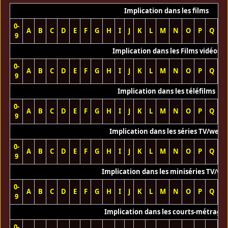
Implication dans les films
0-
A
B
C
D
E
F
G
H
I
J
K
L
M
N
O
P
Q
R
9
Implication dans les Films vidéos
0-
A
B
C
D
E
F
G
H
I
J
K
L
M
N
O
P
Q
R
9
Implication dans les téléfilms
0-
A
B
C
D
E
F
G
H
I
J
K
L
M
N
O
P
Q
R
9
Implication dans les séries TV/web
0-
A
B
C
D
E
F
G
H
I
J
K
L
M
N
O
P
Q
R
9
Implication dans les miniséries TV/we
0-
A
B
C
D
E
F
G
H
I
J
K
L
M
N
O
P
Q
R
9
Implication dans les courts-métrage
0-