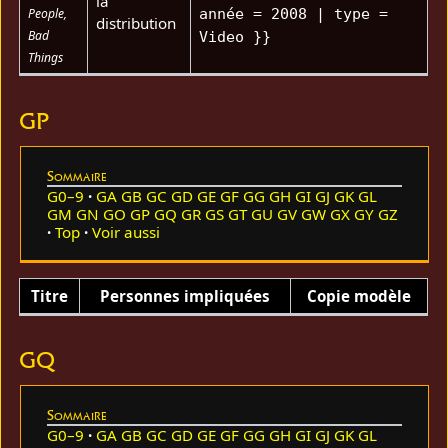
la
People,
année = 2008 | type =
distribution
Bad
Video }}
Things
GP
Sommaire
G0–9
GA
GB
GC
GD
GE
GF
GG
GH
GI
GJ
GK
GL
GM
GN
GO
GP
GQ
GR
GS
GT
GU
GV
GW
GX
GY
GZ
Top
Voir aussi
Titre
Personnes impliquées
Copie modèle
GQ
Sommaire
G0–9
GA
GB
GC
GD
GE
GF
GG
GH
GI
GJ
GK
GL