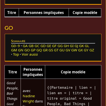
Titre
Personnes impliquées
Copie modèle
GO
Sommaire
G0–9
GA
GB
GC
GD
GE
GF
GG
GH
GI
GJ
GK
GL
GM
GN
GO
GP
GQ
GR
GS
GT
GU
GV
GW
GX
GY
GZ
Top
Voir aussi
Personnes
Titre
Copie modèle
impliquées
Good
{{Partenaire | lien = |
People,
avec
Bad
lien en = | titre = |
Nadine
Things
titre original = Good
Wright
dans
People, Bad Things |
Good