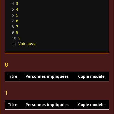
4
3
5
4
6
5
7
6
8
7
9
8
10
9
11
Voir aussi
0
Titre
Personnes impliquées
Copie modèle
1
Titre
Personnes impliquées
Copie modèle