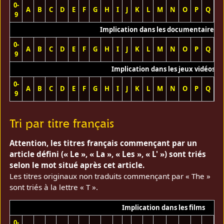
0-
A
B
C
D
E
F
G
H
I
J
K
L
M
N
O
P
Q
R
9
Implication dans les documentaires T
0-
A
B
C
D
E
F
G
H
I
J
K
L
M
N
O
P
Q
R
9
Implication dans les jeux vidéos
0-
A
B
C
D
E
F
G
H
I
J
K
L
M
N
O
P
Q
R
9
Tri par titre français
Attention, les titres français commençant par un
article défini (« Le », « La », « Les », « L' ») sont triés
selon le mot situé après cet article.
Les titres originaux non traduits commençant par « The »
sont triés à la lettre « T ».
Implication dans les films
0-