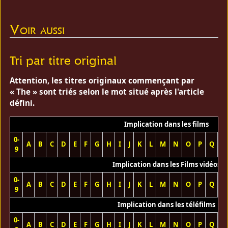
Voir aussi
Tri par titre original
Attention, les titres originaux commençant par
« The » sont triés selon le mot situé après l'article
défini.
Implication dans les films
0-
A
B
C
D
E
F
G
H
I
J
K
L
M
N
O
P
Q
R
9
Implication dans les Films vidéos
0-
A
B
C
D
E
F
G
H
I
J
K
L
M
N
O
P
Q
R
9
Implication dans les téléfilms
0-
A
B
C
D
E
F
G
H
I
J
K
L
M
N
O
P
Q
R