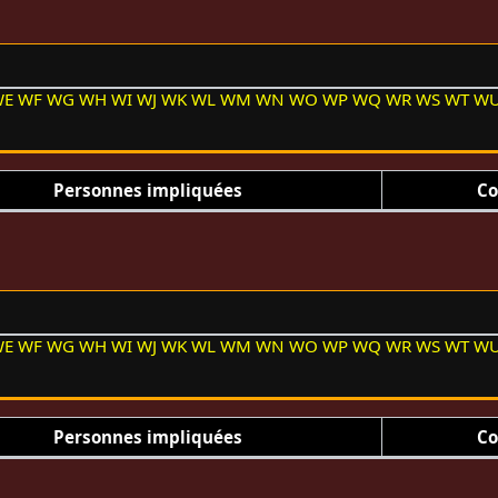
WE
WF
WG
WH
WI
WJ
WK
WL
WM
WN
WO
WP
WQ
WR
WS
WT
W
Personnes impliquées
Co
WE
WF
WG
WH
WI
WJ
WK
WL
WM
WN
WO
WP
WQ
WR
WS
WT
W
Personnes impliquées
Co