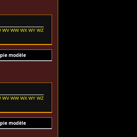
U
WV
WW
WX
WY
WZ
pie modèle
U
WV
WW
WX
WY
WZ
pie modèle