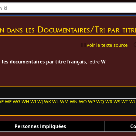
on dans les Documentaires/Tri par tit
Voir le texte source
 les documentaires par titre français
, lettre
W
WE
WF
WG
WH
WI
WJ
WK
WL
WM
WN
WO
WP
WQ
WR
WS
WT
W
Personnes impliquées
Co