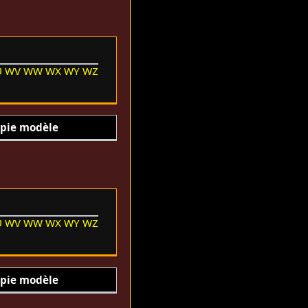
U
WV
WW
WX
WY
WZ
pie modèle
U
WV
WW
WX
WY
WZ
pie modèle