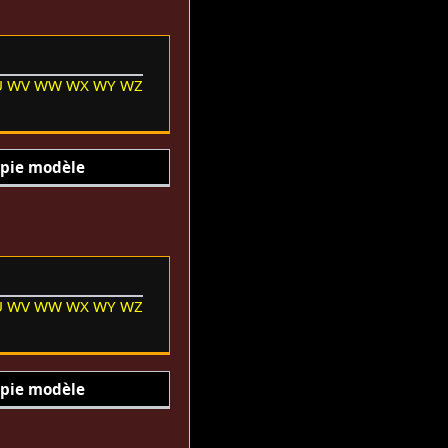
U
WV
WW
WX
WY
WZ
pie modèle
U
WV
WW
WX
WY
WZ
pie modèle