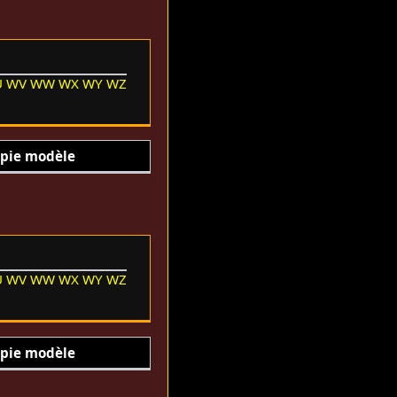
U
WV
WW
WX
WY
WZ
pie modèle
U
WV
WW
WX
WY
WZ
pie modèle