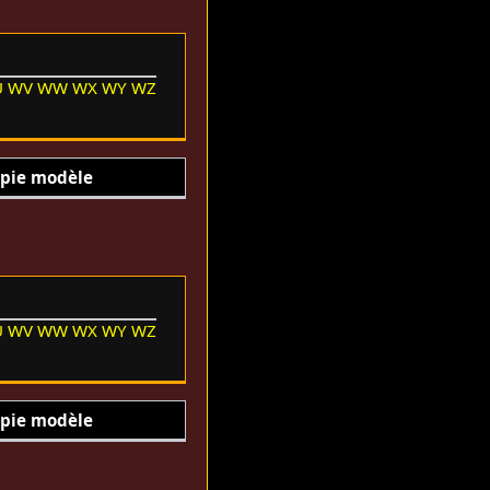
U
WV
WW
WX
WY
WZ
pie modèle
U
WV
WW
WX
WY
WZ
pie modèle