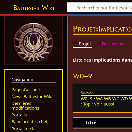
Battlestar Wiki
Projet
:
Implicati
Projet
Discussion
Liste des
implications dans
W0–9
Navigation
Page d’accueil
Sommaire
News Battlestar Wiki
W0–9
WA
WB
WC
WD
Dernières
Top
Voir aussi
modifications
Portails
Babillard des chefs
Titre
Portail de la