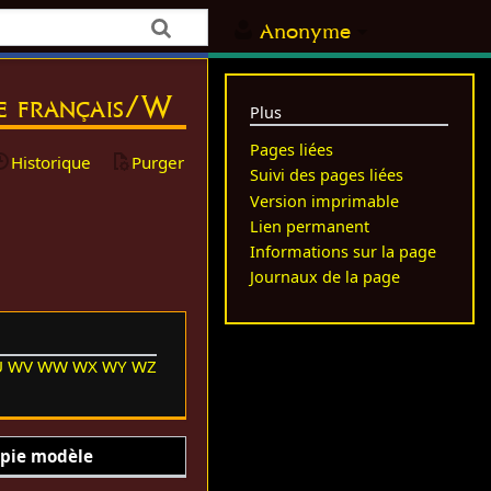
Anonyme
re français/W
Plus
Pages liées
Historique
Purger
Suivi des pages liées
Version imprimable
Lien permanent
Informations sur la page
Journaux de la page
U
WV
WW
WX
WY
WZ
pie modèle