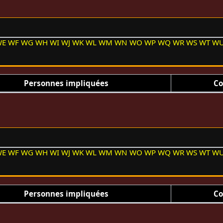
WE
WF
WG
WH
WI
WJ
WK
WL
WM
WN
WO
WP
WQ
WR
WS
WT
W
Personnes impliquées
Co
WE
WF
WG
WH
WI
WJ
WK
WL
WM
WN
WO
WP
WQ
WR
WS
WT
W
Personnes impliquées
Co