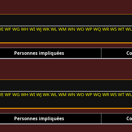
WE
WF
WG
WH
WI
WJ
WK
WL
WM
WN
WO
WP
WQ
WR
WS
WT
W
Personnes impliquées
Co
WE
WF
WG
WH
WI
WJ
WK
WL
WM
WN
WO
WP
WQ
WR
WS
WT
W
Personnes impliquées
Co