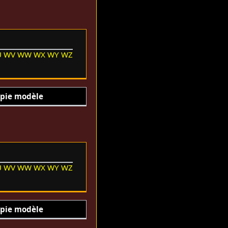
U
WV
WW
WX
WY
WZ
pie modèle
U
WV
WW
WX
WY
WZ
pie modèle