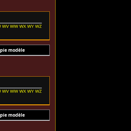
U
WV
WW
WX
WY
WZ
pie modèle
U
WV
WW
WX
WY
WZ
pie modèle