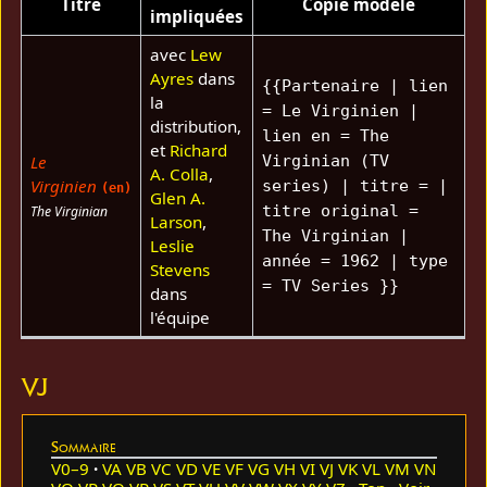
Titre
Copie modèle
impliquées
avec
Lew
Ayres
dans
{{Partenaire | lien
la
= Le Virginien |
distribution,
lien en = The
et
Richard
Le
Virginian (TV
A. Colla
,
Virginien
series) | titre = |
(en)
Glen A.
titre original =
The Virginian
Larson
,
The Virginian |
Leslie
année = 1962 | type
Stevens
= TV Series }}
dans
l'équipe
VJ
Sommaire
V0–9
VA
VB
VC
VD
VE
VF
VG
VH
VI
VJ
VK
VL
VM
VN