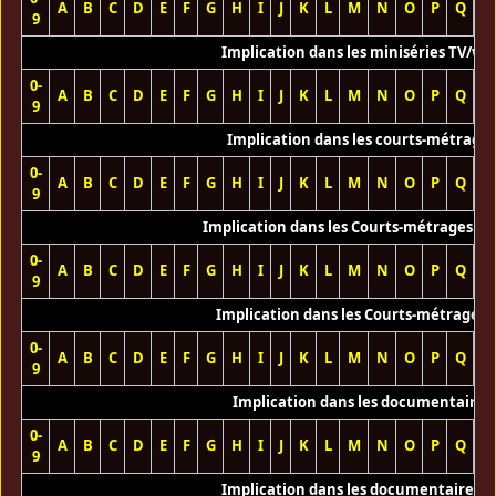
A
B
C
D
E
F
G
H
I
J
K
L
M
N
O
P
Q
R
9
Implication dans les miniséries TV/we
0-
A
B
C
D
E
F
G
H
I
J
K
L
M
N
O
P
Q
R
9
Implication dans les courts-métrage
0-
A
B
C
D
E
F
G
H
I
J
K
L
M
N
O
P
Q
R
9
Implication dans les Courts-métrages vi
0-
A
B
C
D
E
F
G
H
I
J
K
L
M
N
O
P
Q
R
9
Implication dans les Courts-métrages 
0-
A
B
C
D
E
F
G
H
I
J
K
L
M
N
O
P
Q
R
9
Implication dans les documentaires
0-
A
B
C
D
E
F
G
H
I
J
K
L
M
N
O
P
Q
R
9
Implication dans les documentaires T