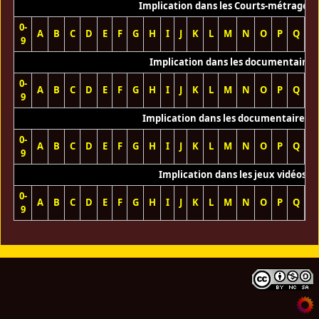
Implication dans les Courts-métrages 
0-
A
B
C
D
E
F
G
H
I
J
K
L
M
N
O
P
Q
R
9
Implication dans les documentaires
0-
A
B
C
D
E
F
G
H
I
J
K
L
M
N
O
P
Q
R
9
Implication dans les documentaires T
0-
A
B
C
D
E
F
G
H
I
J
K
L
M
N
O
P
Q
R
9
Implication dans les jeux vidéos
0-
A
B
C
D
E
F
G
H
I
J
K
L
M
N
O
P
Q
R
9