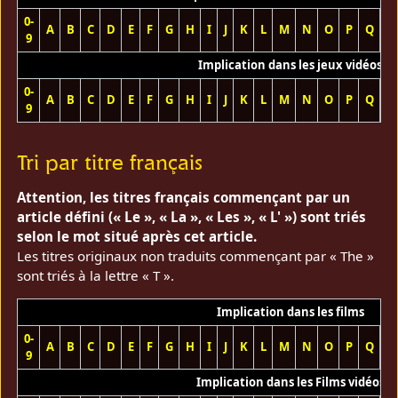
0-
A
B
C
D
E
F
G
H
I
J
K
L
M
N
O
P
Q
R
9
Implication dans les jeux vidéos
0-
A
B
C
D
E
F
G
H
I
J
K
L
M
N
O
P
Q
R
9
Tri par titre français
Attention, les titres français commençant par un
article défini (« Le », « La », « Les », « L' ») sont triés
selon le mot situé après cet article.
Les titres originaux non traduits commençant par « The »
sont triés à la lettre « T ».
Implication dans les films
0-
A
B
C
D
E
F
G
H
I
J
K
L
M
N
O
P
Q
R
9
Implication dans les Films vidéos