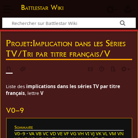
Battlestar Wiki
Projet
:
Implication dans les Séries
TV/Tri par titre français/V
Liste des
implications dans les séries TV par titre
français
, lettre
V
V0–9
Sommaire
V0–9
VA
VB
VC
VD
VE
VF
VG
VH
VI
VJ
VK
VL
VM
VN