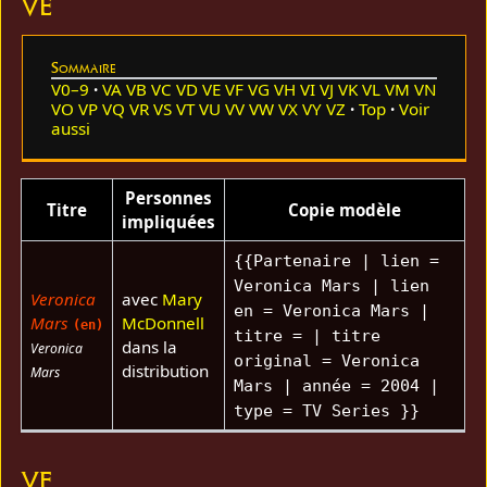
VE
Sommaire
V0–9
VA
VB
VC
VD
VE
VF
VG
VH
VI
VJ
VK
VL
VM
VN
VO
VP
VQ
VR
VS
VT
VU
VV
VW
VX
VY
VZ
Top
Voir
aussi
Personnes
Titre
Copie modèle
impliquées
{{Partenaire | lien =
Veronica Mars | lien
Veronica
avec
Mary
en = Veronica Mars |
Mars
McDonnell
(en)
titre = | titre
dans la
Veronica
original = Veronica
distribution
Mars
Mars | année = 2004 |
type = TV Series }}
VF