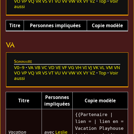
VO
VP
VQ
VR
VS
VT
VU
VV
VW
VX
VY
VZ
Top
Voir
aussi
Titre
Personnes impliquées
Copie modèle
VA
Sommaire
V0–9
VA
VB
VC
VD
VE
VF
VG
VH
VI
VJ
VK
VL
VM
VN
VO
VP
VQ
VR
VS
VT
VU
VV
VW
VX
VY
VZ
Top
Voir
aussi
Personnes
Titre
Copie modèle
impliquées
{{Partenaire |
lien = | lien en =
Vacation Playhouse
Vacation
avec
Leslie