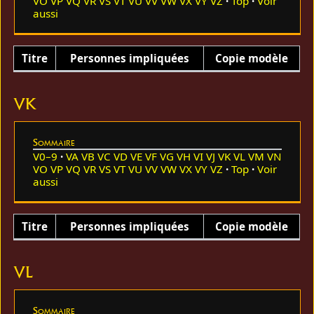
VO
VP
VQ
VR
VS
VT
VU
VV
VW
VX
VY
VZ
Top
Voir
aussi
Titre
Personnes impliquées
Copie modèle
VK
Sommaire
V0–9
VA
VB
VC
VD
VE
VF
VG
VH
VI
VJ
VK
VL
VM
VN
VO
VP
VQ
VR
VS
VT
VU
VV
VW
VX
VY
VZ
Top
Voir
aussi
Titre
Personnes impliquées
Copie modèle
VL
Sommaire