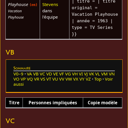
| titre = | titre
Playhouse
Stevens
(en)
original =
dans
Vacation
Vacation Playhouse
l'équipe
Playhouse
| année = 1963 |
type = TV Series
}}
VB
Sommaire
V0–9
VA
VB
VC
VD
VE
VF
VG
VH
VI
VJ
VK
VL
VM
VN
VO
VP
VQ
VR
VS
VT
VU
VV
VW
VX
VY
VZ
Top
Voir
aussi
Titre
Personnes impliquées
Copie modèle
VC