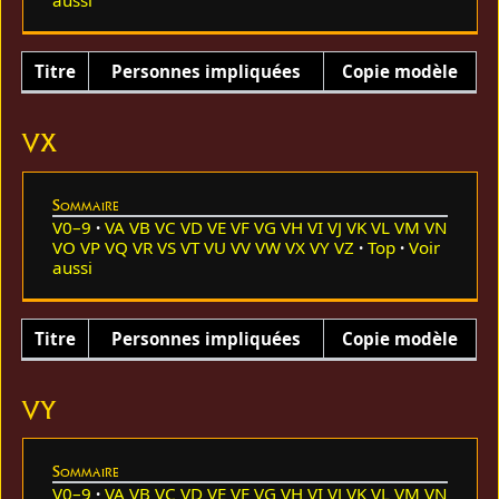
Titre
Personnes impliquées
Copie modèle
VX
Sommaire
V0–9
VA
VB
VC
VD
VE
VF
VG
VH
VI
VJ
VK
VL
VM
VN
VO
VP
VQ
VR
VS
VT
VU
VV
VW
VX
VY
VZ
Top
Voir
aussi
Titre
Personnes impliquées
Copie modèle
VY
Sommaire
V0–9
VA
VB
VC
VD
VE
VF
VG
VH
VI
VJ
VK
VL
VM
VN