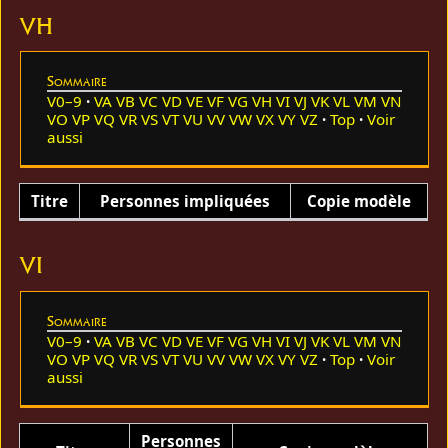
VH
Sommaire
V0–9
VA
VB
VC
VD
VE
VF
VG
VH
VI
VJ
VK
VL
VM
VN
VO
VP
VQ
VR
VS
VT
VU
VV
VW
VX
VY
VZ
Top
Voir
aussi
Titre
Personnes impliquées
Copie modèle
VI
Sommaire
V0–9
VA
VB
VC
VD
VE
VF
VG
VH
VI
VJ
VK
VL
VM
VN
VO
VP
VQ
VR
VS
VT
VU
VV
VW
VX
VY
VZ
Top
Voir
aussi
Personnes