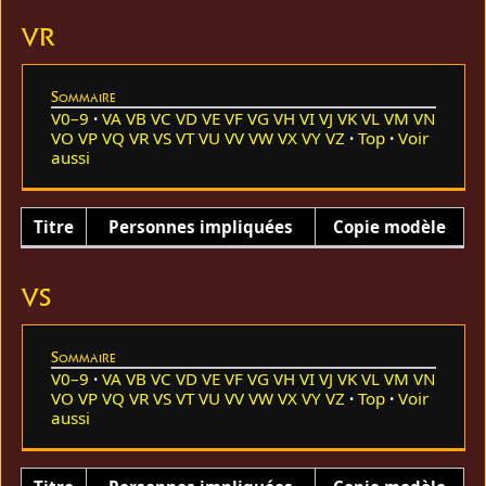
VR
Sommaire
V0–9
VA
VB
VC
VD
VE
VF
VG
VH
VI
VJ
VK
VL
VM
VN
VO
VP
VQ
VR
VS
VT
VU
VV
VW
VX
VY
VZ
Top
Voir
aussi
Titre
Personnes impliquées
Copie modèle
VS
Sommaire
V0–9
VA
VB
VC
VD
VE
VF
VG
VH
VI
VJ
VK
VL
VM
VN
VO
VP
VQ
VR
VS
VT
VU
VV
VW
VX
VY
VZ
Top
Voir
aussi