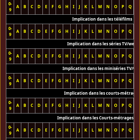
0-
A
B
C
D
E
F
G
H
I
J
K
L
M
N
O
P
Q
R
9
Implication dans les téléfilms
0-
A
B
C
D
E
F
G
H
I
J
K
L
M
N
O
P
Q
R
9
Implication dans les séries TV/web
0-
A
B
C
D
E
F
G
H
I
J
K
L
M
N
O
P
Q
R
9
Implication dans les miniséries TV/we
0-
A
B
C
D
E
F
G
H
I
J
K
L
M
N
O
P
Q
R
9
Implication dans les courts-métrage
0-
A
B
C
D
E
F
G
H
I
J
K
L
M
N
O
P
Q
R
9
Implication dans les Courts-métrages vi
0-
A
B
C
D
E
F
G
H
I
J
K
L
M
N
O
P
Q
R
9