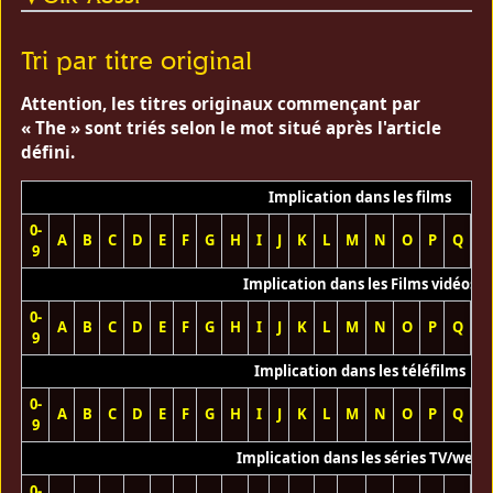
Tri par titre original
Attention, les titres originaux commençant par
« The » sont triés selon le mot situé après l'article
défini.
Implication dans les films
0-
A
B
C
D
E
F
G
H
I
J
K
L
M
N
O
P
Q
R
9
Implication dans les Films vidéos
0-
A
B
C
D
E
F
G
H
I
J
K
L
M
N
O
P
Q
R
9
Implication dans les téléfilms
0-
A
B
C
D
E
F
G
H
I
J
K
L
M
N
O
P
Q
R
9
Implication dans les séries TV/web
0-