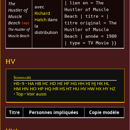
| lien en = The
The
avec
Hustler of
Hustler of Muscle
Richard
Muscle
Beach | titre = |
Hatch
dans
Beach
titre original = The
(en)
la
The Hustler of
Hustler of Muscle
distribution
Muscle Beach
Beach | année = 1980
| type = TV Movie }}
HV
Sommaire
H0–9
HA
HB
HC
HD
HE
HF
HG
HH
HI
HJ
HK
HL
HM
HN
HO
HP
HQ
HR
HS
HT
HU
HV
HW
HX
HY
HZ
Top
Voir aussi
Titre
Personnes impliquées
Copie modèle