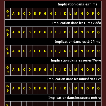
Implication dans les films
0-
A
B
C
D
E
F
G
H
I
J
K
L
M
N
O
P
Q
R
9
Implication dans les Films vidéos
0-
A
B
C
D
E
F
G
H
I
J
K
L
M
N
O
P
Q
R
9
Implication dans les téléfilms
0-
A
B
C
D
E
F
G
H
I
J
K
L
M
N
O
P
Q
R
9
Implication dans les séries TV/web
0-
A
B
C
D
E
F
G
H
I
J
K
L
M
N
O
P
Q
R
9
Implication dans les miniséries TV/we
0-
A
B
C
D
E
F
G
H
I
J
K
L
M
N
O
P
Q
R
9
Implication dans les courts-métrage
0-