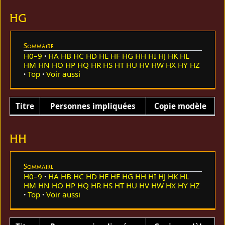
HG
Sommaire
H0–9
HA
HB
HC
HD
HE
HF
HG
HH
HI
HJ
HK
HL
HM
HN
HO
HP
HQ
HR
HS
HT
HU
HV
HW
HX
HY
HZ
Top
Voir aussi
Titre
Personnes impliquées
Copie modèle
HH
Sommaire
H0–9
HA
HB
HC
HD
HE
HF
HG
HH
HI
HJ
HK
HL
HM
HN
HO
HP
HQ
HR
HS
HT
HU
HV
HW
HX
HY
HZ
Top
Voir aussi