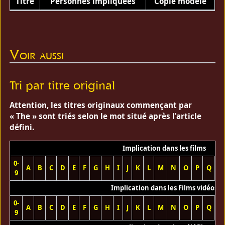
Titre
Personnes impliquées
Copie modèle
Voir aussi
Tri par titre original
Attention, les titres originaux commençant par
« The » sont triés selon le mot situé après l'article
défini.
Implication dans les films
0-
A
B
C
D
E
F
G
H
I
J
K
L
M
N
O
P
Q
R
9
Implication dans les Films vidéos
0-
A
B
C
D
E
F
G
H
I
J
K
L
M
N
O
P
Q
R
9