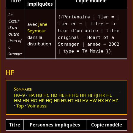
Titre
Copie modèle
impliquées
Le
{{Partenaire | lien = |
Cœur
avec
Jane
lien en = | titre = Le
d'un
Seymour
Cœur d'un autre | titre
autre
dans la
original = Heart of a
Heart of
distribution
Stranger | année = 2002
a
| type = TV Movie }}
Stranger
HF
Sommaire
H0–9
HA
HB
HC
HD
HE
HF
HG
HH
HI
HJ
HK
HL
HM
HN
HO
HP
HQ
HR
HS
HT
HU
HV
HW
HX
HY
HZ
Top
Voir aussi
Titre
Personnes impliquées
Copie modèle