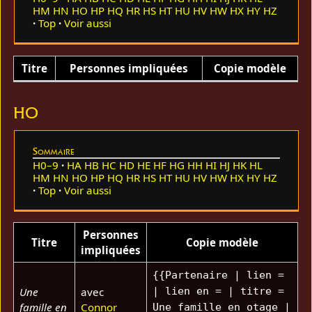
HM
HN
HO
HP
HQ
HR
HS
HT
HU
HV
HW
HX
HY
HZ
Top
Voir aussi
Titre
Personnes impliquées
Copie modèle
HO
Sommaire
H0–9
HA
HB
HC
HD
HE
HF
HG
HH
HI
HJ
HK
HL
HM
HN
HO
HP
HQ
HR
HS
HT
HU
HV
HW
HX
HY
HZ
Top
Voir aussi
Personnes
Titre
Copie modèle
impliquées
{{Partenaire | lien =
Une
avec
| lien en = | titre =
famille en
Connor
Une famille en otage |