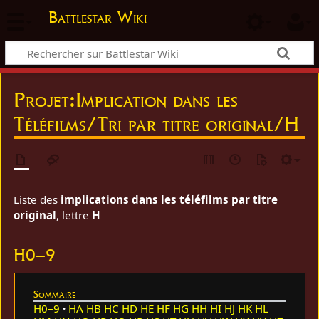
Battlestar Wiki
Projet
:
Implication dans les
Téléfilms/Tri par titre original/H
Liste des
implications dans les téléfilms par titre
original
, lettre
H
H0–9
Sommaire
H0–9
HA
HB
HC
HD
HE
HF
HG
HH
HI
HJ
HK
HL