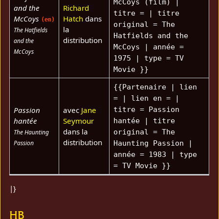
McCoys (film) |
and the
Richard
titre = | titre
McCoys
Hatch
dans
(en)
original = The
la
The Hatfields
Hatfields and the
distribution
and the
McCoys | année =
McCoys
1975 | type = TV
Movie }}
{{Partenaire | lien
= | lien en = |
Passion
avec
Jane
titre = Passion
hantée
Seymour
hantée | titre
dans la
original = The
The Haunting
distribution
Passion
Haunting Passion |
année = 1983 | type
= TV Movie }}
|}
HB