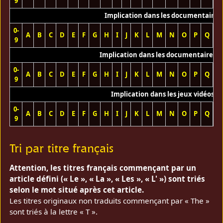
9
Implication dans les documentaires
0-
A
B
C
D
E
F
G
H
I
J
K
L
M
N
O
P
Q
R
9
Implication dans les documentaires T
0-
A
B
C
D
E
F
G
H
I
J
K
L
M
N
O
P
Q
R
9
Implication dans les jeux vidéos
0-
A
B
C
D
E
F
G
H
I
J
K
L
M
N
O
P
Q
R
9
Tri par titre français
Attention, les titres français commençant par un
article défini (« Le », « La », « Les », « L' ») sont triés
selon le mot situé après cet article.
Les titres originaux non traduits commençant par « The »
sont triés à la lettre « T ».