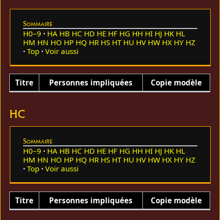
Sommaire
H0–9
HA
HB
HC
HD
HE
HF
HG
HH
HI
HJ
HK
HL
HM
HN
HO
HP
HQ
HR
HS
HT
HU
HV
HW
HX
HY
HZ
Top
Voir aussi
Titre
Personnes impliquées
Copie modèle
HC
Sommaire
H0–9
HA
HB
HC
HD
HE
HF
HG
HH
HI
HJ
HK
HL
HM
HN
HO
HP
HQ
HR
HS
HT
HU
HV
HW
HX
HY
HZ
Top
Voir aussi
Titre
Personnes impliquées
Copie modèle