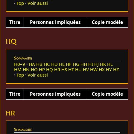
Top
Voir aussi
Titre
Personnes impliquées
Copie modèle
HQ
Sommaire
H0–9
HA
HB
HC
HD
HE
HF
HG
HH
HI
HJ
HK
HL
HM
HN
HO
HP
HQ
HR
HS
HT
HU
HV
HW
HX
HY
HZ
Top
Voir aussi
Titre
Personnes impliquées
Copie modèle
HR
Sommaire