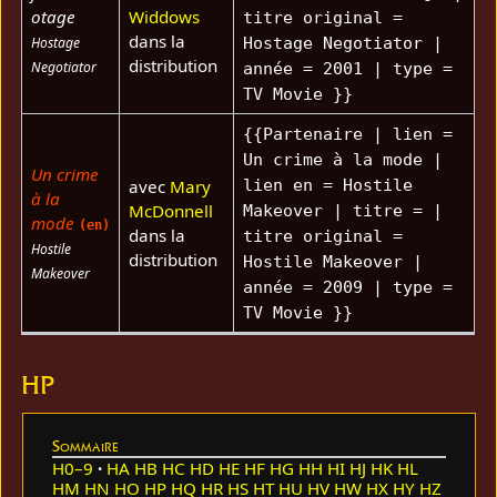
otage
Widdows
titre original =
dans la
Hostage
Hostage Negotiator |
distribution
Negotiator
année = 2001 | type =
TV Movie }}
{{Partenaire | lien =
Un crime à la mode |
Un crime
avec
Mary
lien en = Hostile
à la
McDonnell
Makeover | titre = |
mode
(en)
dans la
titre original =
Hostile
distribution
Hostile Makeover |
Makeover
année = 2009 | type =
TV Movie }}
HP
Sommaire
H0–9
HA
HB
HC
HD
HE
HF
HG
HH
HI
HJ
HK
HL
HM
HN
HO
HP
HQ
HR
HS
HT
HU
HV
HW
HX
HY
HZ