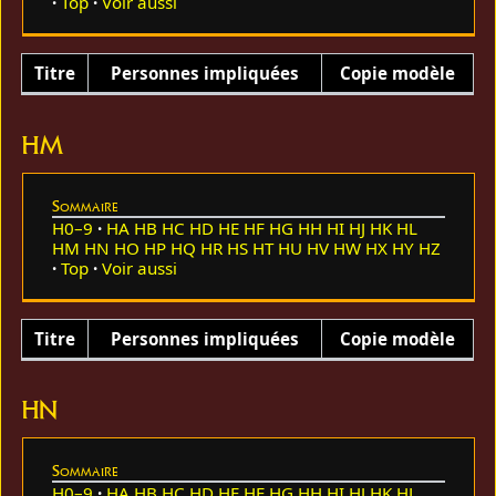
Top
Voir aussi
Titre
Personnes impliquées
Copie modèle
HM
Sommaire
H0–9
HA
HB
HC
HD
HE
HF
HG
HH
HI
HJ
HK
HL
HM
HN
HO
HP
HQ
HR
HS
HT
HU
HV
HW
HX
HY
HZ
Top
Voir aussi
Titre
Personnes impliquées
Copie modèle
HN
Sommaire
H0–9
HA
HB
HC
HD
HE
HF
HG
HH
HI
HJ
HK
HL