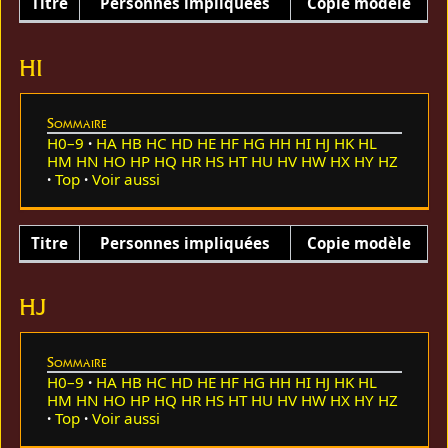
Titre
Personnes impliquées
Copie modèle
HI
Sommaire
H0–9
HA
HB
HC
HD
HE
HF
HG
HH
HI
HJ
HK
HL
HM
HN
HO
HP
HQ
HR
HS
HT
HU
HV
HW
HX
HY
HZ
Top
Voir aussi
Titre
Personnes impliquées
Copie modèle
HJ
Sommaire
H0–9
HA
HB
HC
HD
HE
HF
HG
HH
HI
HJ
HK
HL
HM
HN
HO
HP
HQ
HR
HS
HT
HU
HV
HW
HX
HY
HZ
Top
Voir aussi