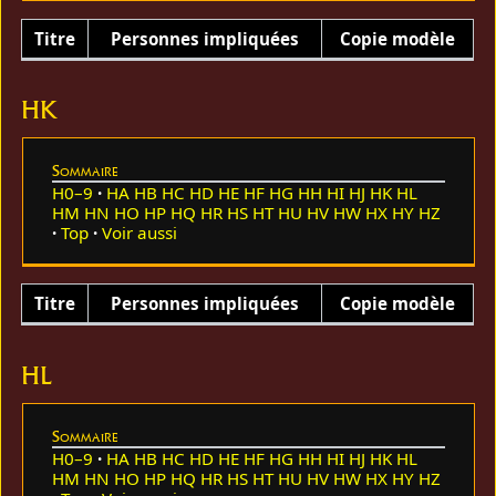
Titre
Personnes impliquées
Copie modèle
HK
Sommaire
H0–9
HA
HB
HC
HD
HE
HF
HG
HH
HI
HJ
HK
HL
HM
HN
HO
HP
HQ
HR
HS
HT
HU
HV
HW
HX
HY
HZ
Top
Voir aussi
Titre
Personnes impliquées
Copie modèle
HL
Sommaire
H0–9
HA
HB
HC
HD
HE
HF
HG
HH
HI
HJ
HK
HL
HM
HN
HO
HP
HQ
HR
HS
HT
HU
HV
HW
HX
HY
HZ