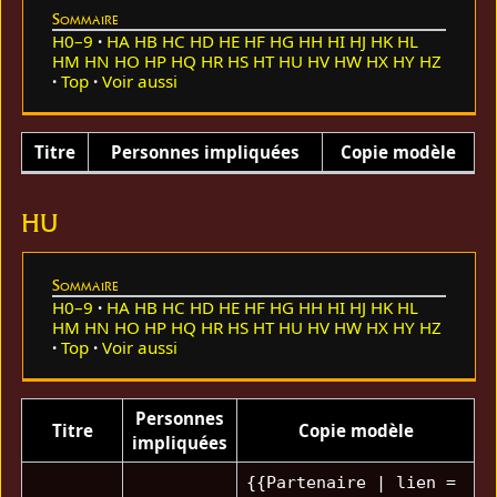
Sommaire
H0–9
HA
HB
HC
HD
HE
HF
HG
HH
HI
HJ
HK
HL
HM
HN
HO
HP
HQ
HR
HS
HT
HU
HV
HW
HX
HY
HZ
Top
Voir aussi
Titre
Personnes impliquées
Copie modèle
HU
Sommaire
H0–9
HA
HB
HC
HD
HE
HF
HG
HH
HI
HJ
HK
HL
HM
HN
HO
HP
HQ
HR
HS
HT
HU
HV
HW
HX
HY
HZ
Top
Voir aussi
Personnes
Titre
Copie modèle
impliquées
{{Partenaire | lien =