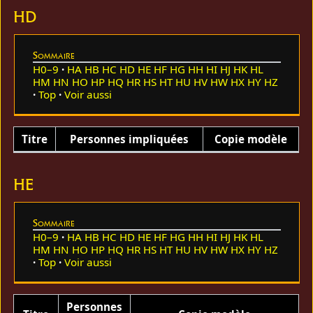
HD
Sommaire
H0–9
HA
HB
HC
HD
HE
HF
HG
HH
HI
HJ
HK
HL
HM
HN
HO
HP
HQ
HR
HS
HT
HU
HV
HW
HX
HY
HZ
Top
Voir aussi
Titre
Personnes impliquées
Copie modèle
HE
Sommaire
H0–9
HA
HB
HC
HD
HE
HF
HG
HH
HI
HJ
HK
HL
HM
HN
HO
HP
HQ
HR
HS
HT
HU
HV
HW
HX
HY
HZ
Top
Voir aussi
Personnes