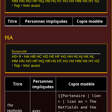
HM
HN
HO
HP
HQ
HR
HS
HT
HU
HV
HW
HX
HY
HZ
Top
Voir aussi
Titre
Personnes impliquées
Copie modèle
HA
Sommaire
H0–9
HA
HB
HC
HD
HE
HF
HG
HH
HI
HJ
HK
HL
HM
HN
HO
HP
HQ
HR
HS
HT
HU
HV
HW
HX
HY
HZ
Top
Voir aussi
Personnes
Titre
Copie modèle
impliquées
{{Partenaire | lien
= | lien en = The
The
Hatfields and the
Hatfields
avec