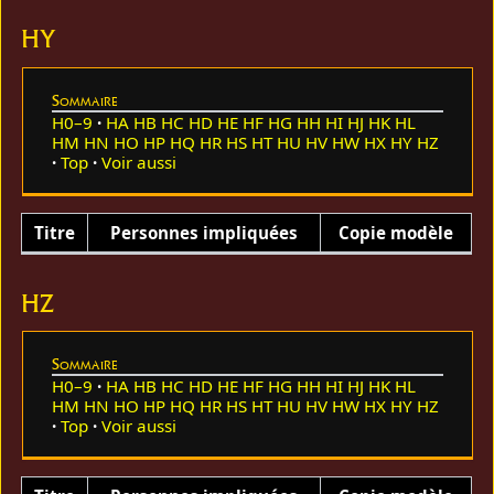
HY
Sommaire
H0–9
HA
HB
HC
HD
HE
HF
HG
HH
HI
HJ
HK
HL
HM
HN
HO
HP
HQ
HR
HS
HT
HU
HV
HW
HX
HY
HZ
Top
Voir aussi
Titre
Personnes impliquées
Copie modèle
HZ
Sommaire
H0–9
HA
HB
HC
HD
HE
HF
HG
HH
HI
HJ
HK
HL
HM
HN
HO
HP
HQ
HR
HS
HT
HU
HV
HW
HX
HY
HZ
Top
Voir aussi