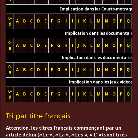
Implication dans les Courts-métrages 
0-
A
B
C
D
E
F
G
H
I
J
K
L
M
N
O
P
Q
R
9
Implication dans les documentaires
0-
A
B
C
D
E
F
G
H
I
J
K
L
M
N
O
P
Q
R
9
Implication dans les documentaires T
0-
A
B
C
D
E
F
G
H
I
J
K
L
M
N
O
P
Q
R
9
Implication dans les jeux vidéos
0-
A
B
C
D
E
F
G
H
I
J
K
L
M
N
O
P
Q
R
9
Tri par titre français
Attention, les titres français commençant par un
article défini (« Le », « La », « Les », « L' ») sont triés