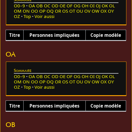
O0–9
OA
OB
OC
OD
OE
OF
OG
OH
OI
OJ
OK
OL
OM
ON
OO
OP
OQ
OR
OS
OT
OU
OV
OW
OX
OY
OZ
Top
Voir aussi
Titre
Personnes impliquées
Copie modèle
OA
Sommaire
O0–9
OA
OB
OC
OD
OE
OF
OG
OH
OI
OJ
OK
OL
OM
ON
OO
OP
OQ
OR
OS
OT
OU
OV
OW
OX
OY
OZ
Top
Voir aussi
Titre
Personnes impliquées
Copie modèle
OB