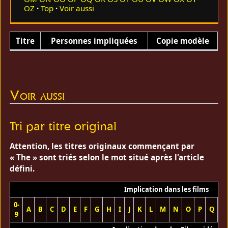
OZ
Top
Voir aussi
Titre
Personnes impliquées
Copie modèle
Voir aussi
Tri par titre original
Attention, les titres originaux commençant par
« The » sont triés selon le mot situé après l'article
défini.
Implication dans les films
0-
A
B
C
D
E
F
G
H
I
J
K
L
M
N
O
P
Q
R
9