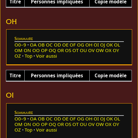
Titre
Personnes impliquées
Copie modèle
OH
Sommaire
O0–9
OA
OB
OC
OD
OE
OF
OG
OH
OI
OJ
OK
OL
OM
ON
OO
OP
OQ
OR
OS
OT
OU
OV
OW
OX
OY
OZ
Top
Voir aussi
Titre
Personnes impliquées
Copie modèle
OI
Sommaire
O0–9
OA
OB
OC
OD
OE
OF
OG
OH
OI
OJ
OK
OL
OM
ON
OO
OP
OQ
OR
OS
OT
OU
OV
OW
OX
OY
OZ
Top
Voir aussi