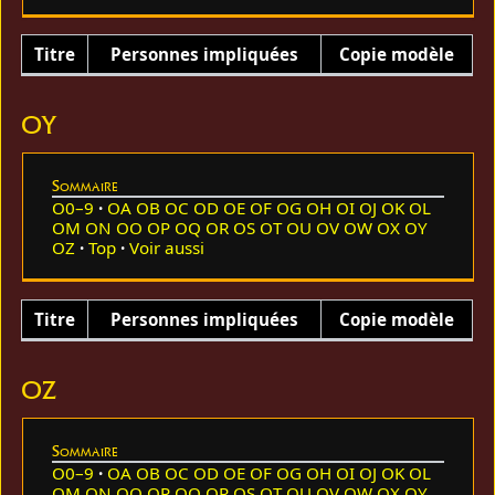
Titre
Personnes impliquées
Copie modèle
OY
Sommaire
O0–9
OA
OB
OC
OD
OE
OF
OG
OH
OI
OJ
OK
OL
OM
ON
OO
OP
OQ
OR
OS
OT
OU
OV
OW
OX
OY
OZ
Top
Voir aussi
Titre
Personnes impliquées
Copie modèle
OZ
Sommaire
O0–9
OA
OB
OC
OD
OE
OF
OG
OH
OI
OJ
OK
OL
OM
ON
OO
OP
OQ
OR
OS
OT
OU
OV
OW
OX
OY