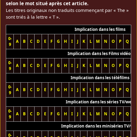
selon le mot situé après cet article.
Les titres originaux non traduits commençant par « The »
sont triés à la lettre « T ».
Implication dans les films
0-
A
B
C
D
E
F
G
H
I
J
K
L
M
N
O
P
Q
R
9
Implication dans les Films vidéos
0-
A
B
C
D
E
F
G
H
I
J
K
L
M
N
O
P
Q
R
9
Implication dans les téléfilms
0-
A
B
C
D
E
F
G
H
I
J
K
L
M
N
O
P
Q
R
9
Implication dans les séries TV/web
0-
A
B
C
D
E
F
G
H
I
J
K
L
M
N
O
P
Q
R
9
Implication dans les miniséries TV/we
0-