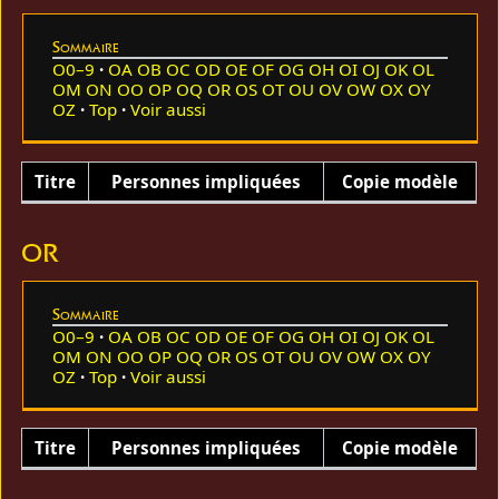
Sommaire
O0–9
OA
OB
OC
OD
OE
OF
OG
OH
OI
OJ
OK
OL
OM
ON
OO
OP
OQ
OR
OS
OT
OU
OV
OW
OX
OY
OZ
Top
Voir aussi
Titre
Personnes impliquées
Copie modèle
OR
Sommaire
O0–9
OA
OB
OC
OD
OE
OF
OG
OH
OI
OJ
OK
OL
OM
ON
OO
OP
OQ
OR
OS
OT
OU
OV
OW
OX
OY
OZ
Top
Voir aussi
Titre
Personnes impliquées
Copie modèle