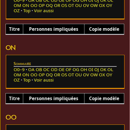
OM
ON
OO
OP
OQ
OR
OS
OT
OU
OV
OW
OX
OY
OZ
Top
Voir aussi
Titre
Personnes impliquées
Copie modèle
ON
Sommaire
O0–9
OA
OB
OC
OD
OE
OF
OG
OH
OI
OJ
OK
OL
OM
ON
OO
OP
OQ
OR
OS
OT
OU
OV
OW
OX
OY
OZ
Top
Voir aussi
Titre
Personnes impliquées
Copie modèle
OO