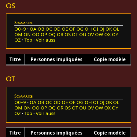
OS
Sommaire
O0–9
OA
OB
OC
OD
OE
OF
OG
OH
OI
OJ
OK
OL
OM
ON
OO
OP
OQ
OR
OS
OT
OU
OV
OW
OX
OY
OZ
Top
Voir aussi
Titre
Personnes impliquées
Copie modèle
OT
Sommaire
O0–9
OA
OB
OC
OD
OE
OF
OG
OH
OI
OJ
OK
OL
OM
ON
OO
OP
OQ
OR
OS
OT
OU
OV
OW
OX
OY
OZ
Top
Voir aussi
Titre
Personnes impliquées
Copie modèle