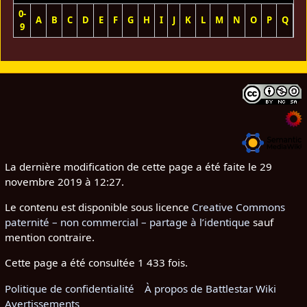
0-
A
B
C
D
E
F
G
H
I
J
K
L
M
N
O
P
Q
R
9
La dernière modification de cette page a été faite le 29
novembre 2019 à 12:27.
Le contenu est disponible sous licence
Creative Commons
paternité – non commercial – partage à l’identique
sauf
mention contraire.
Cette page a été consultée 1 433 fois.
Politique de confidentialité
À propos de Battlestar Wiki
Avertissements