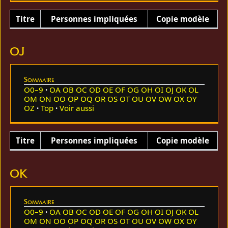
Titre
Personnes impliquées
Copie modèle
OJ
Sommaire
O0–9
OA
OB
OC
OD
OE
OF
OG
OH
OI
OJ
OK
OL
OM
ON
OO
OP
OQ
OR
OS
OT
OU
OV
OW
OX
OY
OZ
Top
Voir aussi
Titre
Personnes impliquées
Copie modèle
OK
Sommaire
O0–9
OA
OB
OC
OD
OE
OF
OG
OH
OI
OJ
OK
OL
OM
ON
OO
OP
OQ
OR
OS
OT
OU
OV
OW
OX
OY