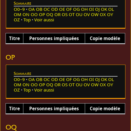
Sommaire
O0–9
OA
OB
OC
OD
OE
OF
OG
OH
OI
OJ
OK
OL
OM
ON
OO
OP
OQ
OR
OS
OT
OU
OV
OW
OX
OY
OZ
Top
Voir aussi
Titre
Personnes impliquées
Copie modèle
OP
Sommaire
O0–9
OA
OB
OC
OD
OE
OF
OG
OH
OI
OJ
OK
OL
OM
ON
OO
OP
OQ
OR
OS
OT
OU
OV
OW
OX
OY
OZ
Top
Voir aussi
Titre
Personnes impliquées
Copie modèle
OQ