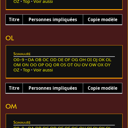
OZ
Top
Voir aussi
Titre
Personnes impliquées
Copie modèle
OL
Sommaire
O0–9
OA
OB
OC
OD
OE
OF
OG
OH
OI
OJ
OK
OL
OM
ON
OO
OP
OQ
OR
OS
OT
OU
OV
OW
OX
OY
OZ
Top
Voir aussi
Titre
Personnes impliquées
Copie modèle
OM
Sommaire
O0–9
OA
OB
OC
OD
OE
OF
OG
OH
OI
OJ
OK
OL