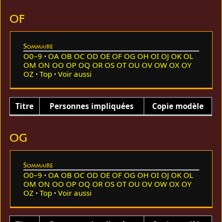
OF
Sommaire
O0–9
OA
OB
OC
OD
OE
OF
OG
OH
OI
OJ
OK
OL
OM
ON
OO
OP
OQ
OR
OS
OT
OU
OV
OW
OX
OY
OZ
Top
Voir aussi
Titre
Personnes impliquées
Copie modèle
OG
Sommaire
O0–9
OA
OB
OC
OD
OE
OF
OG
OH
OI
OJ
OK
OL
OM
ON
OO
OP
OQ
OR
OS
OT
OU
OV
OW
OX
OY
OZ
Top
Voir aussi