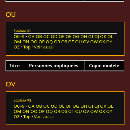
OU
Sommaire
O0–9
OA
OB
OC
OD
OE
OF
OG
OH
OI
OJ
OK
OL
OM
ON
OO
OP
OQ
OR
OS
OT
OU
OV
OW
OX
OY
OZ
Top
Voir aussi
Titre
Personnes impliquées
Copie modèle
OV
Sommaire
O0–9
OA
OB
OC
OD
OE
OF
OG
OH
OI
OJ
OK
OL
OM
ON
OO
OP
OQ
OR
OS
OT
OU
OV
OW
OX
OY
OZ
Top
Voir aussi