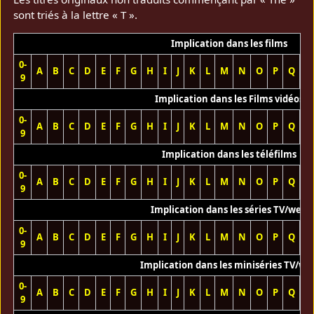
sont triés à la lettre « T ».
Implication dans les films
0-
A
B
C
D
E
F
G
H
I
J
K
L
M
N
O
P
Q
R
9
Implication dans les Films vidéos
0-
A
B
C
D
E
F
G
H
I
J
K
L
M
N
O
P
Q
R
9
Implication dans les téléfilms
0-
A
B
C
D
E
F
G
H
I
J
K
L
M
N
O
P
Q
R
9
Implication dans les séries TV/web
0-
A
B
C
D
E
F
G
H
I
J
K
L
M
N
O
P
Q
R
9
Implication dans les miniséries TV/we
0-
A
B
C
D
E
F
G
H
I
J
K
L
M
N
O
P
Q
R
9