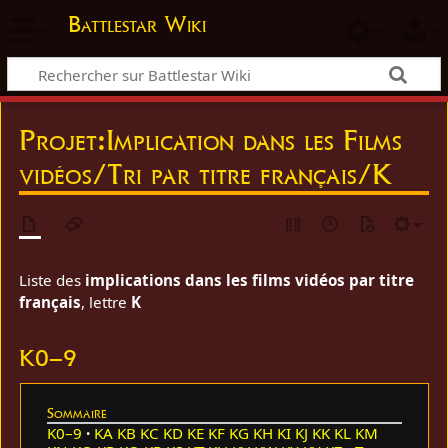
Battlestar Wiki
Projet
:
Implication dans les Films
vidéos/Tri par titre français/K
Liste des
implications dans les films vidéos par titre
français
, lettre
K
K0–9
Sommaire
K0–9
KA
KB
KC
KD
KE
KF
KG
KH
KI
KJ
KK
KL
KM