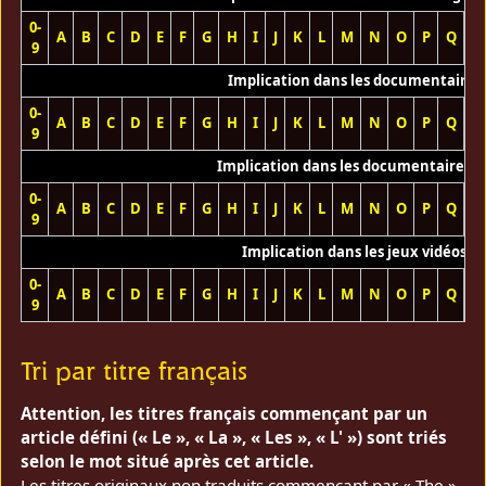
0-
A
B
C
D
E
F
G
H
I
J
K
L
M
N
O
P
Q
R
9
Implication dans les documentaires
0-
A
B
C
D
E
F
G
H
I
J
K
L
M
N
O
P
Q
R
9
Implication dans les documentaires T
0-
A
B
C
D
E
F
G
H
I
J
K
L
M
N
O
P
Q
R
9
Implication dans les jeux vidéos
0-
A
B
C
D
E
F
G
H
I
J
K
L
M
N
O
P
Q
R
9
Tri par titre français
Attention, les titres français commençant par un
article défini (« Le », « La », « Les », « L' ») sont triés
selon le mot situé après cet article.
Les titres originaux non traduits commençant par « The »