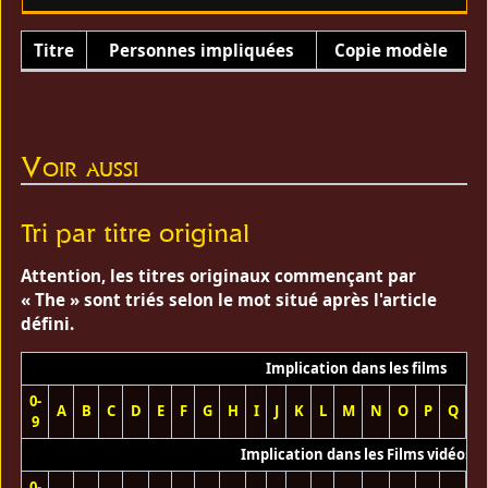
Titre
Personnes impliquées
Copie modèle
Voir aussi
Tri par titre original
Attention, les titres originaux commençant par
« The » sont triés selon le mot situé après l'article
défini.
Implication dans les films
0-
A
B
C
D
E
F
G
H
I
J
K
L
M
N
O
P
Q
R
9
Implication dans les Films vidéos
0-