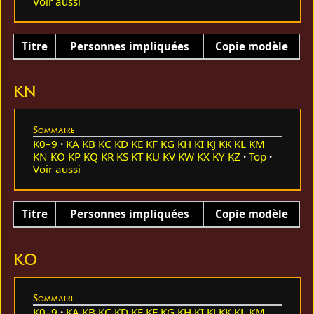
Voir aussi
Titre
Personnes impliquées
Copie modèle
KN
Sommaire
K0–9
KA
KB
KC
KD
KE
KF
KG
KH
KI
KJ
KK
KL
KM
KN
KO
KP
KQ
KR
KS
KT
KU
KV
KW
KX
KY
KZ
Top
Voir aussi
Titre
Personnes impliquées
Copie modèle
KO
Sommaire
K0–9
KA
KB
KC
KD
KE
KF
KG
KH
KI
KJ
KK
KL
KM