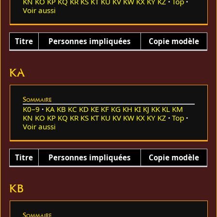
KN
KO
KP
KQ
KR
KS
KT
KU
KV
KW
KX
KY
KZ
Top
Voir aussi
Titre
Personnes impliquées
Copie modèle
KA
Sommaire
K0–9
KA
KB
KC
KD
KE
KF
KG
KH
KI
KJ
KK
KL
KM
KN
KO
KP
KQ
KR
KS
KT
KU
KV
KW
KX
KY
KZ
Top
Voir aussi
Titre
Personnes impliquées
Copie modèle
KB
Sommaire