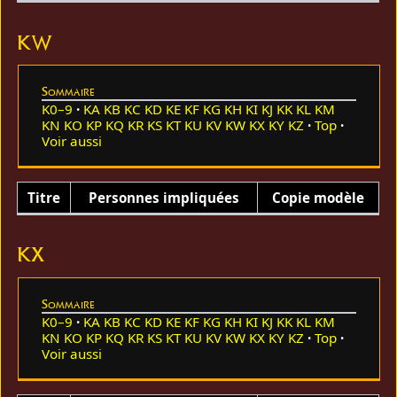
KW
Sommaire
K0–9
KA
KB
KC
KD
KE
KF
KG
KH
KI
KJ
KK
KL
KM
KN
KO
KP
KQ
KR
KS
KT
KU
KV
KW
KX
KY
KZ
Top
Voir aussi
Titre
Personnes impliquées
Copie modèle
KX
Sommaire
K0–9
KA
KB
KC
KD
KE
KF
KG
KH
KI
KJ
KK
KL
KM
KN
KO
KP
KQ
KR
KS
KT
KU
KV
KW
KX
KY
KZ
Top
Voir aussi