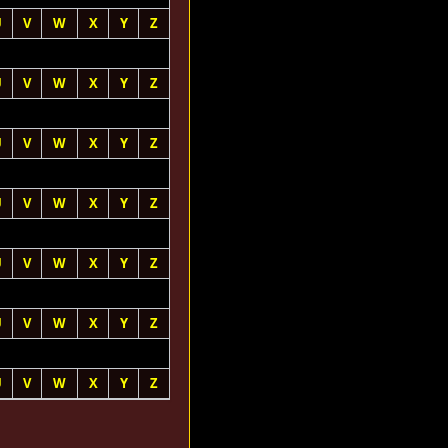
U
V
W
X
Y
Z
U
V
W
X
Y
Z
U
V
W
X
Y
Z
U
V
W
X
Y
Z
U
V
W
X
Y
Z
U
V
W
X
Y
Z
U
V
W
X
Y
Z