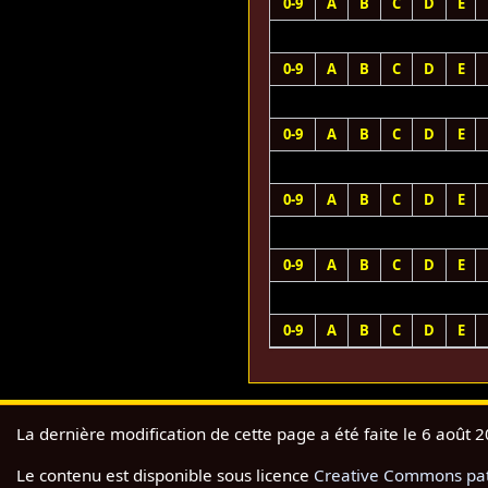
0-9
A
B
C
D
E
0-9
A
B
C
D
E
0-9
A
B
C
D
E
0-9
A
B
C
D
E
0-9
A
B
C
D
E
0-9
A
B
C
D
E
La dernière modification de cette page a été faite le 6 août 
Le contenu est disponible sous licence
Creative Commons pate