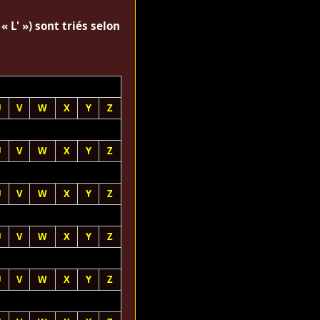
« L' ») sont triés selon
U
V
W
X
Y
Z
U
V
W
X
Y
Z
U
V
W
X
Y
Z
U
V
W
X
Y
Z
U
V
W
X
Y
Z