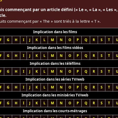
is commençant par un article défini (« Le », « La », « Les », 
cle.
uits commençant par « The » sont triés à la lettre « T ».
Implication dans les films
F
G
H
I
J
K
L
M
N
O
P
Q
R
S
T
Implication dans les Films vidéos
F
G
H
I
J
K
L
M
N
O
P
Q
R
S
T
Implication dans les téléfilms
F
G
H
I
J
K
L
M
N
O
P
Q
R
S
T
Implication dans les séries TV/web
F
G
H
I
J
K
L
M
N
O
P
Q
R
S
T
Implication dans les miniséries TV/web
F
G
H
I
J
K
L
M
N
O
P
Q
R
S
T
Implication dans les courts-métrages