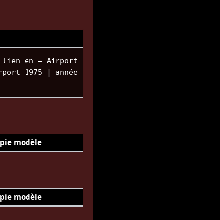
 lien en = Airport
rport 1975 | année
pie modèle
pie modèle