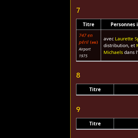
7
Titre
Personnes 
747 en
avec
Laurette 
péril
(en)
distribution, et
Airport
Michaels
dans l
1975
8
Titre
9
Titre