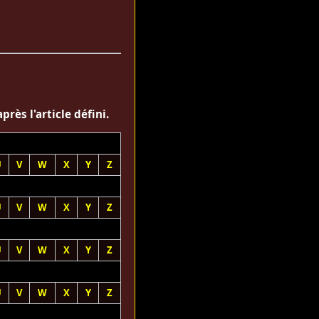
rès l'article défini.
U
V
W
X
Y
Z
U
V
W
X
Y
Z
U
V
W
X
Y
Z
U
V
W
X
Y
Z