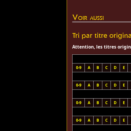
Voir aussi
Tri par titre origina
Attention, les titres origi
0-9
A
B
C
D
E
0-9
A
B
C
D
E
0-9
A
B
C
D
E
0-9
A
B
C
D
E