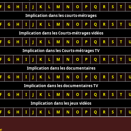
F
G
H
I
J
K
L
M
N
O
P
Q
R
S
T
Implication dans les courts-métrages
F
G
H
I
J
K
L
M
N
O
P
Q
R
S
T
Implication dans les Courts-métrages vidéos
F
G
H
I
J
K
L
M
N
O
P
Q
R
S
T
Implication dans les Courts-métrages TV
F
G
H
I
J
K
L
M
N
O
P
Q
R
S
T
Implication dans les documentaires
F
G
H
I
J
K
L
M
N
O
P
Q
R
S
T
Implication dans les documentaires TV
F
G
H
I
J
K
L
M
N
O
P
Q
R
S
T
Implication dans les jeux vidéos
F
G
H
I
J
K
L
M
N
O
P
Q
R
S
T
s