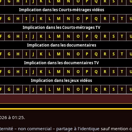
F
G
H
I
J
K
L
M
N
O
P
Q
R
S
T
Implication dans les Courts-métrages vidéos
F
G
H
I
J
K
L
M
N
O
P
Q
R
S
T
Implication dans les Courts-métrages TV
F
G
H
I
J
K
L
M
N
O
P
Q
R
S
T
Implication dans les documentaires
F
G
H
I
J
K
L
M
N
O
P
Q
R
S
T
Implication dans les documentaires TV
F
G
H
I
J
K
L
M
N
O
P
Q
R
S
T
Implication dans les jeux vidéos
F
G
H
I
J
K
L
M
N
O
P
Q
R
S
T
2026 à 01:25.
rnité – non commercial – partage à l’identique
sauf mention c