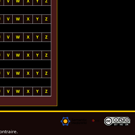
U
V
W
X
Y
Z
U
V
W
X
Y
Z
U
V
W
X
Y
Z
U
V
W
X
Y
Z
U
V
W
X
Y
Z
U
V
W
X
Y
Z
ontraire.