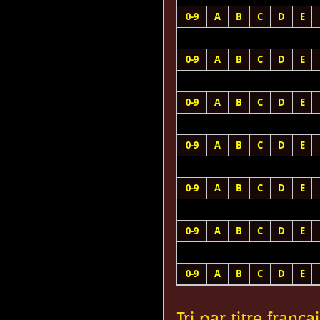
0-9
A
B
C
D
E
0-9
A
B
C
D
E
0-9
A
B
C
D
E
0-9
A
B
C
D
E
0-9
A
B
C
D
E
0-9
A
B
C
D
E
0-9
A
B
C
D
E
Tri par titre françai