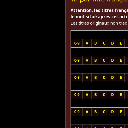
Attention, les titres frança
le mot situé après cet arti
Les titres originaux non trad
0-9
A
B
C
D
E
0-9
A
B
C
D
E
0-9
A
B
C
D
E
0-9
A
B
C
D
E
0-9
A
B
C
D
E