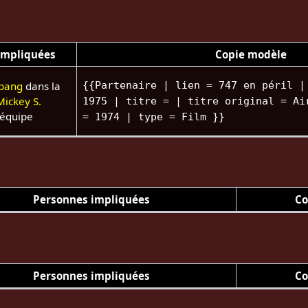
impliquées
Copie modèle
Spang
dans la
{{Partenaire | lien = 747 en péril |
Mickey S.
1975 | titre = | titre original = Ai
'équipe
= 1974 | type = Film }}
Personnes impliquées
Co
Personnes impliquées
Co