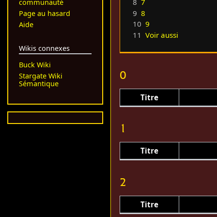
8
7
communauté
9
8
Page au hasard
10
9
Aide
11
Voir aussi
Wikis connexes
Buck Wiki
0
Stargate Wiki
Sémantique
Titre
1
Titre
2
Titre