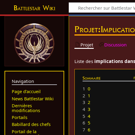
Battlestar Wiki
Projet
:
Implicati
Projet
Discussion
Liste des
implications dans 
Sommaire
Navigation
1
0
Page d’accueil
2
1
News Battlestar Wiki
3
2
Dernières
4
3
modifications
5
4
Portails
6
5
Babillard des chefs
7
6
Portail de la