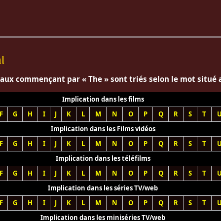
l
naux commençant par « The » sont triés selon le mot situé ap
Implication dans les films
F
G
H
I
J
K
L
M
N
O
P
Q
R
S
T
Implication dans les Films vidéos
F
G
H
I
J
K
L
M
N
O
P
Q
R
S
T
Implication dans les téléfilms
F
G
H
I
J
K
L
M
N
O
P
Q
R
S
T
Implication dans les séries TV/web
F
G
H
I
J
K
L
M
N
O
P
Q
R
S
T
Implication dans les miniséries TV/web