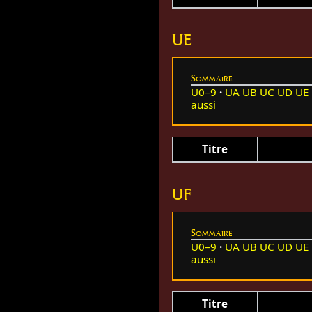
UE
Sommaire
U0–9
UA
UB
UC
UD
UE
aussi
Titre
UF
Sommaire
U0–9
UA
UB
UC
UD
UE
aussi
Titre