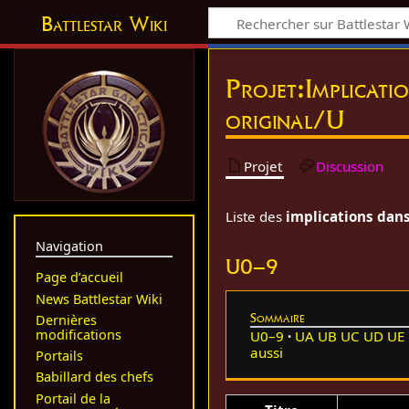
Battlestar Wiki
Projet
:
Implicati
original/U
Projet
Discussion
Liste des
implications dans
Navigation
U0–9
Page d’accueil
News Battlestar Wiki
Sommaire
Dernières
modifications
U0–9
UA
UB
UC
UD
UE
aussi
Portails
Babillard des chefs
Portail de la