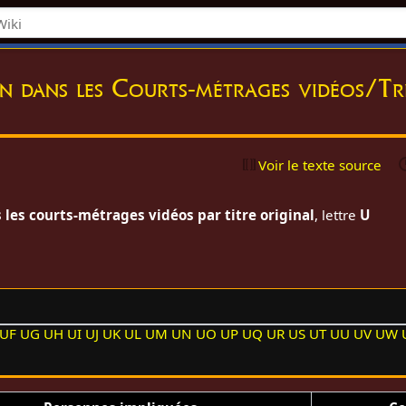
on dans les Courts-métrages vidéos/Tri
Voir le texte source
 les courts-métrages vidéos par titre original
, lettre
U
UF
UG
UH
UI
UJ
UK
UL
UM
UN
UO
UP
UQ
UR
US
UT
UU
UV
UW