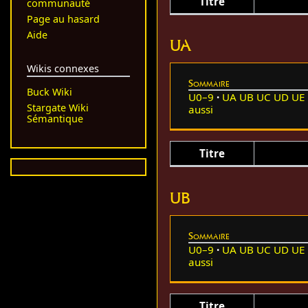
Titre
communauté
Page au hasard
Aide
UA
Wikis connexes
Sommaire
Buck Wiki
U0–9
UA
UB
UC
UD
UE
Stargate Wiki
aussi
Sémantique
Titre
UB
Sommaire
U0–9
UA
UB
UC
UD
UE
aussi
Titre