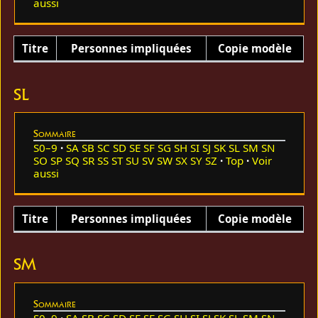
aussi
Titre
Personnes impliquées
Copie modèle
SL
Sommaire
S0–9
SA
SB
SC
SD
SE
SF
SG
SH
SI
SJ
SK
SL
SM
SN
SO
SP
SQ
SR
SS
ST
SU
SV
SW
SX
SY
SZ
Top
Voir
aussi
Titre
Personnes impliquées
Copie modèle
SM
Sommaire
S0–9
SA
SB
SC
SD
SE
SF
SG
SH
SI
SJ
SK
SL
SM
SN