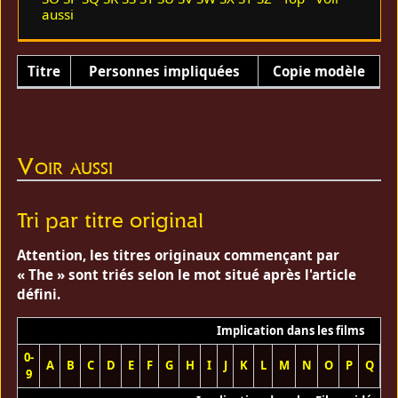
aussi
Titre
Personnes impliquées
Copie modèle
Voir aussi
Tri par titre original
Attention, les titres originaux commençant par
« The » sont triés selon le mot situé après l'article
défini.
Implication dans les films
0-
A
B
C
D
E
F
G
H
I
J
K
L
M
N
O
P
Q
R
9