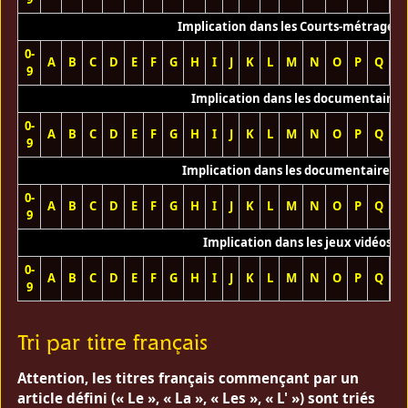
Implication dans les Courts-métrages 
0-
A
B
C
D
E
F
G
H
I
J
K
L
M
N
O
P
Q
R
9
Implication dans les documentaires
0-
A
B
C
D
E
F
G
H
I
J
K
L
M
N
O
P
Q
R
9
Implication dans les documentaires T
0-
A
B
C
D
E
F
G
H
I
J
K
L
M
N
O
P
Q
R
9
Implication dans les jeux vidéos
0-
A
B
C
D
E
F
G
H
I
J
K
L
M
N
O
P
Q
R
9
Tri par titre français
Attention, les titres français commençant par un
article défini (« Le », « La », « Les », « L' ») sont triés