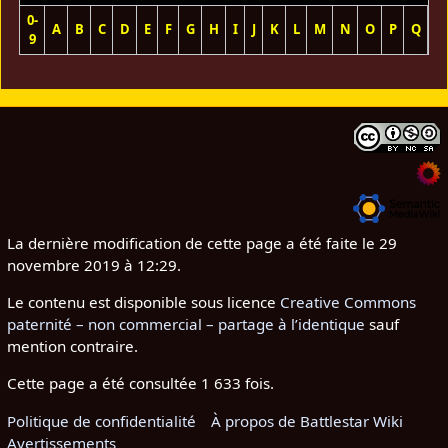
0-
A
B
C
D
E
F
G
H
I
J
K
L
M
N
O
P
Q
R
9
La dernière modification de cette page a été faite le 29
novembre 2019 à 12:29.
Le contenu est disponible sous licence
Creative Commons
paternité – non commercial – partage à l’identique
sauf
mention contraire.
Cette page a été consultée 1 633 fois.
Politique de confidentialité
À propos de Battlestar Wiki
Avertissements