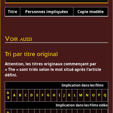
Titre
Personnes impliquées
Copie modèle
Voir aussi
Tri par titre original
Attention, les titres originaux commençant par
« The » sont triés selon le mot situé après l'article
défini.
Implication dans les films
0-
A
B
C
D
E
F
G
H
I
J
K
L
M
N
O
P
Q
R
9
Implication dans les Films vidéos
0-