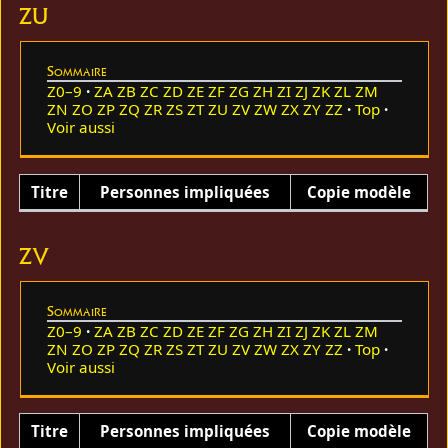
ZU
Sommaire
Z0–9
ZA
ZB
ZC
ZD
ZE
ZF
ZG
ZH
ZI
ZJ
ZK
ZL
ZM
ZN
ZO
ZP
ZQ
ZR
ZS
ZT
ZU
ZV
ZW
ZX
ZY
ZZ
Top
Voir aussi
Titre
Personnes impliquées
Copie modèle
ZV
Sommaire
Z0–9
ZA
ZB
ZC
ZD
ZE
ZF
ZG
ZH
ZI
ZJ
ZK
ZL
ZM
ZN
ZO
ZP
ZQ
ZR
ZS
ZT
ZU
ZV
ZW
ZX
ZY
ZZ
Top
Voir aussi
Titre
Personnes impliquées
Copie modèle