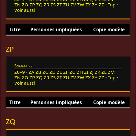
ZN
ZO
ZP
ZQ
ZR
ZS
ZT
ZU
ZV
ZW
ZX
ZY
ZZ
Top
Voir aussi
Titre
Personnes impliquées
Copie modèle
ZP
Sommaire
Z0–9
ZA
ZB
ZC
ZD
ZE
ZF
ZG
ZH
ZI
ZJ
ZK
ZL
ZM
ZN
ZO
ZP
ZQ
ZR
ZS
ZT
ZU
ZV
ZW
ZX
ZY
ZZ
Top
Voir aussi
Titre
Personnes impliquées
Copie modèle
ZQ