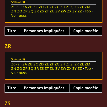
Sommaire
Z0–9
ZA
ZB
ZC
ZD
ZE
ZF
ZG
ZH
ZI
ZJ
ZK
ZL
ZM
ZN
ZO
ZP
ZQ
ZR
ZS
ZT
ZU
ZV
ZW
ZX
ZY
ZZ
Top
Voir aussi
Titre
Personnes impliquées
Copie modèle
ZR
Sommaire
Z0–9
ZA
ZB
ZC
ZD
ZE
ZF
ZG
ZH
ZI
ZJ
ZK
ZL
ZM
ZN
ZO
ZP
ZQ
ZR
ZS
ZT
ZU
ZV
ZW
ZX
ZY
ZZ
Top
Voir aussi
Titre
Personnes impliquées
Copie modèle
ZS