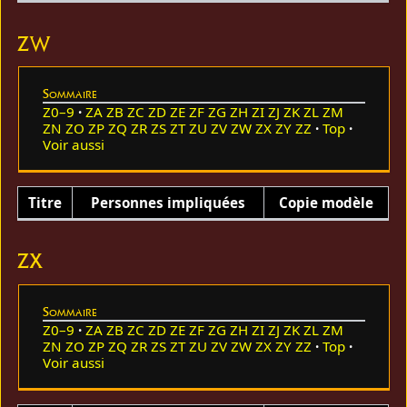
ZW
Sommaire
Z0–9
ZA
ZB
ZC
ZD
ZE
ZF
ZG
ZH
ZI
ZJ
ZK
ZL
ZM
ZN
ZO
ZP
ZQ
ZR
ZS
ZT
ZU
ZV
ZW
ZX
ZY
ZZ
Top
Voir aussi
Titre
Personnes impliquées
Copie modèle
ZX
Sommaire
Z0–9
ZA
ZB
ZC
ZD
ZE
ZF
ZG
ZH
ZI
ZJ
ZK
ZL
ZM
ZN
ZO
ZP
ZQ
ZR
ZS
ZT
ZU
ZV
ZW
ZX
ZY
ZZ
Top
Voir aussi