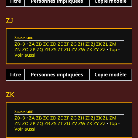
Titre
Personnes impliquées
Copie modèle
ZJ
Sommaire
Z0–9
ZA
ZB
ZC
ZD
ZE
ZF
ZG
ZH
ZI
ZJ
ZK
ZL
ZM
ZN
ZO
ZP
ZQ
ZR
ZS
ZT
ZU
ZV
ZW
ZX
ZY
ZZ
Top
Voir aussi
Titre
Personnes impliquées
Copie modèle
ZK
Sommaire
Z0–9
ZA
ZB
ZC
ZD
ZE
ZF
ZG
ZH
ZI
ZJ
ZK
ZL
ZM
ZN
ZO
ZP
ZQ
ZR
ZS
ZT
ZU
ZV
ZW
ZX
ZY
ZZ
Top
Voir aussi