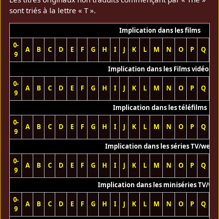
sont triés à la lettre « T ».
Implication dans les films
0-
A
B
C
D
E
F
G
H
I
J
K
L
M
N
O
P
Q
R
9
Implication dans les Films vidéos
0-
A
B
C
D
E
F
G
H
I
J
K
L
M
N
O
P
Q
R
9
Implication dans les téléfilms
0-
A
B
C
D
E
F
G
H
I
J
K
L
M
N
O
P
Q
R
9
Implication dans les séries TV/web
0-
A
B
C
D
E
F
G
H
I
J
K
L
M
N
O
P
Q
R
9
Implication dans les miniséries TV/we
0-
A
B
C
D
E
F
G
H
I
J
K
L
M
N
O
P
Q
R
9