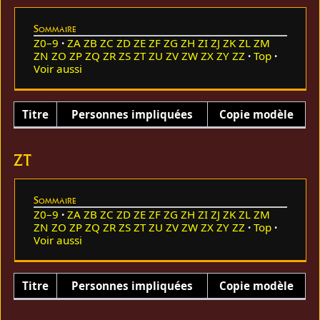
Sommaire
Z0–9
ZA
ZB
ZC
ZD
ZE
ZF
ZG
ZH
ZI
ZJ
ZK
ZL
ZM
ZN
ZO
ZP
ZQ
ZR
ZS
ZT
ZU
ZV
ZW
ZX
ZY
ZZ
Top
Voir aussi
Titre
Personnes impliquées
Copie modèle
ZT
Sommaire
Z0–9
ZA
ZB
ZC
ZD
ZE
ZF
ZG
ZH
ZI
ZJ
ZK
ZL
ZM
ZN
ZO
ZP
ZQ
ZR
ZS
ZT
ZU
ZV
ZW
ZX
ZY
ZZ
Top
Voir aussi
Titre
Personnes impliquées
Copie modèle