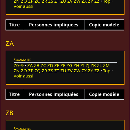
ZN
ZO
ZP
ZQ
ZR
ZS
ZT
ZU
ZV
ZW
ZX
ZY
ZZ
Top
Voir aussi
Titre
Personnes impliquées
Copie modèle
ZA
Sommaire
Z0–9
ZA
ZB
ZC
ZD
ZE
ZF
ZG
ZH
ZI
ZJ
ZK
ZL
ZM
ZN
ZO
ZP
ZQ
ZR
ZS
ZT
ZU
ZV
ZW
ZX
ZY
ZZ
Top
Voir aussi
Titre
Personnes impliquées
Copie modèle
ZB
Sommaire