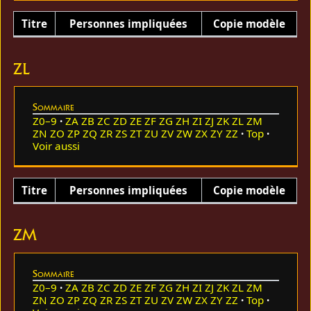
Titre
Personnes impliquées
Copie modèle
ZL
Sommaire
Z0–9
ZA
ZB
ZC
ZD
ZE
ZF
ZG
ZH
ZI
ZJ
ZK
ZL
ZM
ZN
ZO
ZP
ZQ
ZR
ZS
ZT
ZU
ZV
ZW
ZX
ZY
ZZ
Top
Voir aussi
Titre
Personnes impliquées
Copie modèle
ZM
Sommaire
Z0–9
ZA
ZB
ZC
ZD
ZE
ZF
ZG
ZH
ZI
ZJ
ZK
ZL
ZM
ZN
ZO
ZP
ZQ
ZR
ZS
ZT
ZU
ZV
ZW
ZX
ZY
ZZ
Top