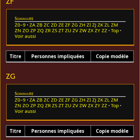
ZF
Sommaire
Z0–9
ZA
ZB
ZC
ZD
ZE
ZF
ZG
ZH
ZI
ZJ
ZK
ZL
ZM
ZN
ZO
ZP
ZQ
ZR
ZS
ZT
ZU
ZV
ZW
ZX
ZY
ZZ
Top
Voir aussi
Titre
Personnes impliquées
Copie modèle
ZG
Sommaire
Z0–9
ZA
ZB
ZC
ZD
ZE
ZF
ZG
ZH
ZI
ZJ
ZK
ZL
ZM
ZN
ZO
ZP
ZQ
ZR
ZS
ZT
ZU
ZV
ZW
ZX
ZY
ZZ
Top
Voir aussi
Titre
Personnes impliquées
Copie modèle