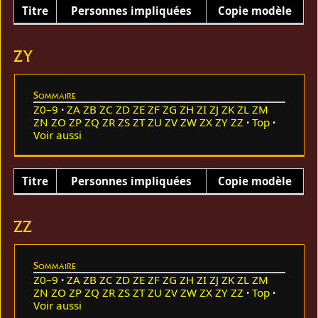
Titre
Personnes impliquées
Copie modèle
ZY
Sommaire
Z0–9
ZA
ZB
ZC
ZD
ZE
ZF
ZG
ZH
ZI
ZJ
ZK
ZL
ZM
ZN
ZO
ZP
ZQ
ZR
ZS
ZT
ZU
ZV
ZW
ZX
ZY
ZZ
Top
Voir aussi
Titre
Personnes impliquées
Copie modèle
ZZ
Sommaire
Z0–9
ZA
ZB
ZC
ZD
ZE
ZF
ZG
ZH
ZI
ZJ
ZK
ZL
ZM
ZN
ZO
ZP
ZQ
ZR
ZS
ZT
ZU
ZV
ZW
ZX
ZY
ZZ
Top
Voir aussi