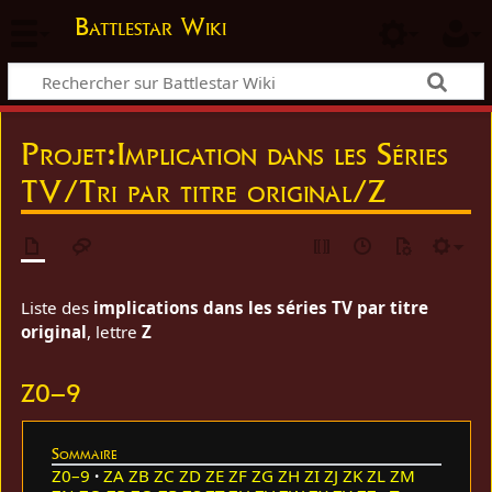
Battlestar Wiki
Projet
:
Implication dans les Séries
TV/Tri par titre original/Z
Liste des
implications dans les séries TV par titre
original
, lettre
Z
Z0–9
Sommaire
Z0–9
ZA
ZB
ZC
ZD
ZE
ZF
ZG
ZH
ZI
ZJ
ZK
ZL
ZM