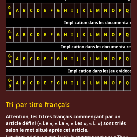
0-
A
B
C
D
E
F
G
H
I
J
K
L
M
N
O
P
Q
R
9
Implication dans les documentaires
0-
A
B
C
D
E
F
G
H
I
J
K
L
M
N
O
P
Q
R
9
Implication dans les documentaires T
0-
A
B
C
D
E
F
G
H
I
J
K
L
M
N
O
P
Q
R
9
Implication dans les jeux vidéos
0-
A
B
C
D
E
F
G
H
I
J
K
L
M
N
O
P
Q
R
9
Tri par titre français
Attention, les titres français commençant par un
article défini (« Le », « La », « Les », « L' ») sont triés
selon le mot situé après cet article.
Les titres originaux non traduits commençant par « The »