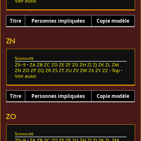
Voir aussi
Titre
Personnes impliquées
Copie modèle
ZN
Sommaire
Z0–9
ZA
ZB
ZC
ZD
ZE
ZF
ZG
ZH
ZI
ZJ
ZK
ZL
ZM
ZN
ZO
ZP
ZQ
ZR
ZS
ZT
ZU
ZV
ZW
ZX
ZY
ZZ
Top
Voir aussi
Titre
Personnes impliquées
Copie modèle
ZO
Sommaire
Z0–9
ZA
ZB
ZC
ZD
ZE
ZF
ZG
ZH
ZI
ZJ
ZK
ZL
ZM