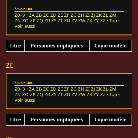
Sommaire
Z0–9
ZA
ZB
ZC
ZD
ZE
ZF
ZG
ZH
ZI
ZJ
ZK
ZL
ZM
ZN
ZO
ZP
ZQ
ZR
ZS
ZT
ZU
ZV
ZW
ZX
ZY
ZZ
Top
Voir aussi
Titre
Personnes impliquées
Copie modèle
ZE
Sommaire
Z0–9
ZA
ZB
ZC
ZD
ZE
ZF
ZG
ZH
ZI
ZJ
ZK
ZL
ZM
ZN
ZO
ZP
ZQ
ZR
ZS
ZT
ZU
ZV
ZW
ZX
ZY
ZZ
Top
Voir aussi
Titre
Personnes impliquées
Copie modèle