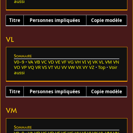
aussi
Titre
Personnes impliquées
Copie modèle
VL
Sommaire
V0–9
VA
VB
VC
VD
VE
VF
VG
VH
VI
VJ
VK
VL
VM
VN
VO
VP
VQ
VR
VS
VT
VU
VV
VW
VX
VY
VZ
Top
Voir
aussi
Titre
Personnes impliquées
Copie modèle
VM
Sommaire
V0–9
VA
VB
VC
VD
VE
VF
VG
VH
VI
VJ
VK
VL
VM
VN