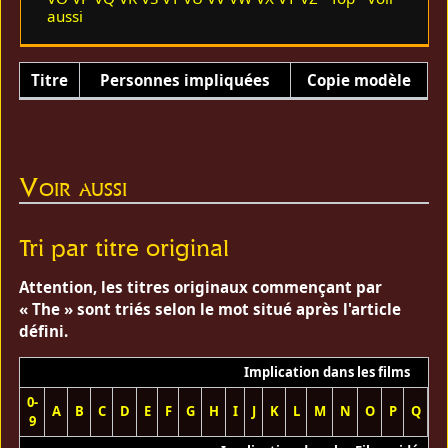
aussi
Titre
Personnes impliquées
Copie modèle
Voir aussi
Tri par titre original
Attention, les titres originaux commençant par
« The » sont triés selon le mot situé après l'article
défini.
Implication dans les films
0-
A
B
C
D
E
F
G
H
I
J
K
L
M
N
O
P
Q
R
9