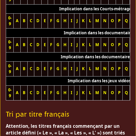
Implication dans les Courts-métrages 
0-
A
B
C
D
E
F
G
H
I
J
K
L
M
N
O
P
Q
R
9
Implication dans les documentaires
0-
A
B
C
D
E
F
G
H
I
J
K
L
M
N
O
P
Q
R
9
Implication dans les documentaires T
0-
A
B
C
D
E
F
G
H
I
J
K
L
M
N
O
P
Q
R
9
Implication dans les jeux vidéos
0-
A
B
C
D
E
F
G
H
I
J
K
L
M
N
O
P
Q
R
9
Tri par titre français
Attention, les titres français commençant par un
article défini (« Le », « La », « Les », « L' ») sont triés