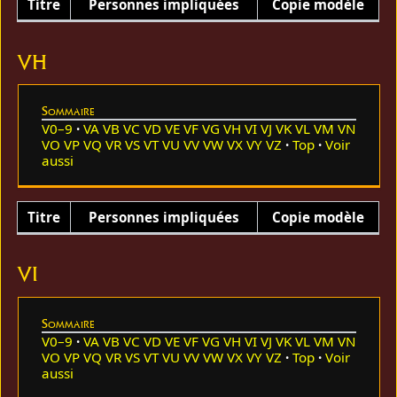
Titre
Personnes impliquées
Copie modèle
VH
Sommaire
V0–9
VA
VB
VC
VD
VE
VF
VG
VH
VI
VJ
VK
VL
VM
VN
VO
VP
VQ
VR
VS
VT
VU
VV
VW
VX
VY
VZ
Top
Voir
aussi
Titre
Personnes impliquées
Copie modèle
VI
Sommaire
V0–9
VA
VB
VC
VD
VE
VF
VG
VH
VI
VJ
VK
VL
VM
VN
VO
VP
VQ
VR
VS
VT
VU
VV
VW
VX
VY
VZ
Top
Voir
aussi