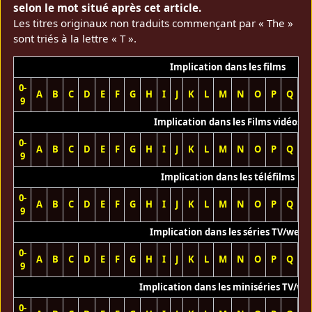
selon le mot situé après cet article.
Les titres originaux non traduits commençant par « The »
sont triés à la lettre « T ».
Implication dans les films
0-
A
B
C
D
E
F
G
H
I
J
K
L
M
N
O
P
Q
R
9
Implication dans les Films vidéos
0-
A
B
C
D
E
F
G
H
I
J
K
L
M
N
O
P
Q
R
9
Implication dans les téléfilms
0-
A
B
C
D
E
F
G
H
I
J
K
L
M
N
O
P
Q
R
9
Implication dans les séries TV/web
0-
A
B
C
D
E
F
G
H
I
J
K
L
M
N
O
P
Q
R
9
Implication dans les miniséries TV/we
0-