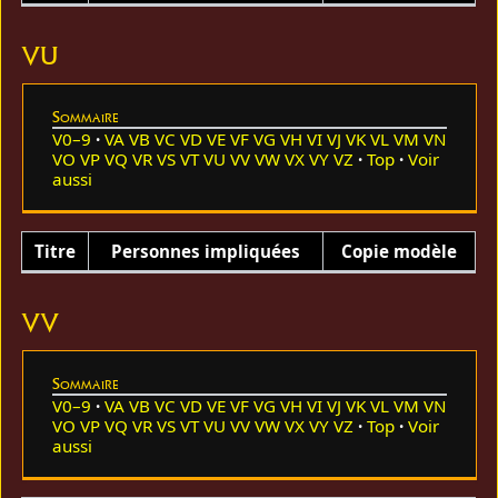
VU
Sommaire
V0–9
VA
VB
VC
VD
VE
VF
VG
VH
VI
VJ
VK
VL
VM
VN
VO
VP
VQ
VR
VS
VT
VU
VV
VW
VX
VY
VZ
Top
Voir
aussi
Titre
Personnes impliquées
Copie modèle
VV
Sommaire
V0–9
VA
VB
VC
VD
VE
VF
VG
VH
VI
VJ
VK
VL
VM
VN
VO
VP
VQ
VR
VS
VT
VU
VV
VW
VX
VY
VZ
Top
Voir
aussi