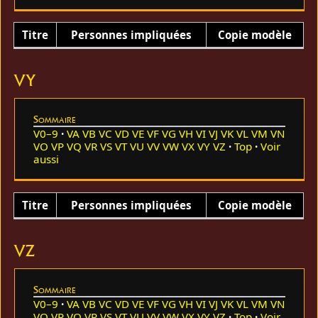
Titre
Personnes impliquées
Copie modèle
VY
Sommaire
V0–9
VA
VB
VC
VD
VE
VF
VG
VH
VI
VJ
VK
VL
VM
VN
VO
VP
VQ
VR
VS
VT
VU
VV
VW
VX
VY
VZ
Top
Voir
aussi
Titre
Personnes impliquées
Copie modèle
VZ
Sommaire
V0–9
VA
VB
VC
VD
VE
VF
VG
VH
VI
VJ
VK
VL
VM
VN
VO
VP
VQ
VR
VS
VT
VU
VV
VW
VX
VY
VZ
Top
Voir