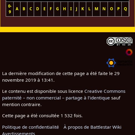
0-
A
B
C
D
E
F
G
H
I
J
K
L
M
N
O
P
Q
R
9
La dernière modification de cette page a été faite le 29
novembre 2019 à 13:41.
Le contenu est disponible sous licence
Creative Commons
paternité – non commercial – partage à l’identique
sauf
mention contraire.
Cette page a été consultée 1 532 fois.
Politique de confidentialité
À propos de Battlestar Wiki
Avertissements